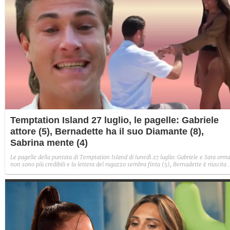
Temptation Island 27 luglio, le pagelle: Gabriele
attore (5), Bernadette ha il suo Diamante (8),
Sabrina mente (4)
Le pagelle della puntata di Temptation Island di lunedì 27 luglio: Gabriele e Sara orma
non sono più credibili e la lettera del ragazzo sembra finta (5), Bernadette è riuscita 
avere il suo Diamante (8) e Sabrina ha negato il bacio con Lory, tradendo di fatto sia
Giovanni che se stessa in un solo momento (4).