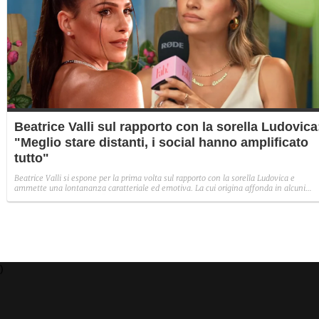
Beatrice Valli sul rapporto con la sorella Ludovica
"Meglio stare distanti, i social hanno amplificato
tutto"
Beatrice Valli si espone per la prima volta sul rapporto con la sorella Ludovica e
ammette una lontananza caratteriale ed emotiva. La cui origina affonda in alcuni
traumi familiari irrisolti: "Quando mia madre era in depressione, io e Eleonora
aiutavamo. Non perché non volesse farlo, ma perché era più piccola e aveva un vissu
diverso".
)