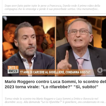
Dopo aver fatto patire tutte le pene a Francesca, Danilo vede il primo video della
compagna che lo stravolge e perde il suo proverbiale sorriso. Una metamorfosi
improvvisa che, a suo modo, è simbolo del programma.
Mario Roggero contro Luca Sommi, lo scontro del
2023 torna virale: "Lo rifarebbe?" "Sì, subito!"
Torna virale lo scontro tra Mario Roggero e Luca Sommi a Dritto e Rovescio nel
dicembre 2023. Alla domanda "Lei lo rifarebbe?" il gioielliere, ora condannato in via
definitiva, rispose: "Sì, subito".