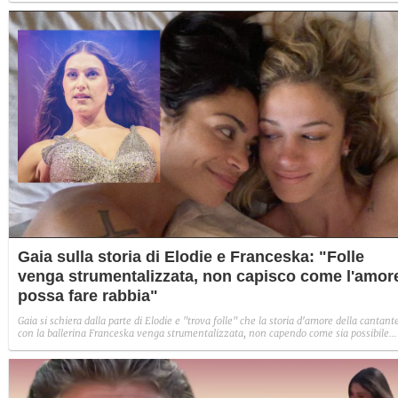
Gaia sulla storia di Elodie e Franceska: "Folle
venga strumentalizzata, non capisco come l'amor
possa fare rabbia"
Gaia si schiera dalla parte di Elodie e "trova folle" che la storia d'amore della cantant
con la ballerina Franceska venga strumentalizzata, non capendo come sia possibile
indignarsi davanti all'amore.