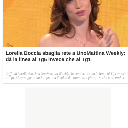
Lorella Boccia sbaglia rete a UnoMattina Weekly:
dà la linea al Tg5 invece che al Tg1
Gaffe di Lorella Boccia a UnoMattina Weekly: la conduttrice dà la linea al Tg5 anzich
al Tg1. Si corregge in un lampo, ma il video del momento gira sui social e accende i
commenti sulla rete.