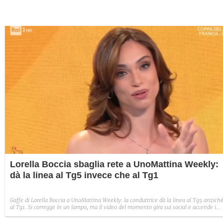
Lorella Boccia sbaglia rete a UnoMattina Weekly:
dà la linea al Tg5 invece che al Tg1
Gaffe di Lorella Boccia a UnoMattina Weekly: la conduttrice dà la linea al Tg5 anzich
al Tg1. Si corregge in un lampo, ma il video del momento gira sui social e accende i
commenti sulla rete.