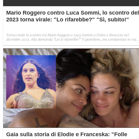
Mario Roggero contro Luca Sommi, lo scontro del
2023 torna virale: "Lo rifarebbe?" "Sì, subito!"
Torna virale lo scontro tra Mario Roggero e Luca Sommi a Dritto e Rovescio nel
dicembre 2023. Alla domanda "Lei lo rifarebbe?" il gioielliere, ora condannato in via
definitiva, rispose: "Sì, subito".
Gaia sulla storia di Elodie e Franceska: "Folle