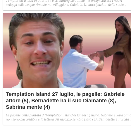
Temptation Island in diretta tv e streaming su Canale 5 e Witty: stasera i nuovi
sviluppi sulle coppie rimaste nel villaggio in Calabria. Le anticipazioni della sesta
puntata: Iris torna con Andrea ed escono insieme, Diamante vuole sposare Bernadett
Sabrina rifiuta il falò con Giovanni e si avvicina a Lory.
Temptation Island 27 luglio, le pagelle: Gabriele
attore (5), Bernadette ha il suo Diamante (8),
Sabrina mente (4)
Le pagelle della puntata di Temptation Island di lunedì 27 luglio: Gabriele e Sara orma
non sono più credibili e la lettera del ragazzo sembra finta (5), Bernadette è riuscita 
avere il suo Diamante (8) e Sabrina ha negato il bacio con Lory, tradendo di fatto sia
Giovanni che se stessa in un solo momento (4).