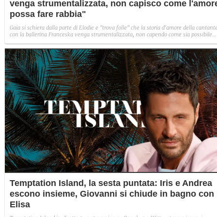
venga strumentalizzata, non capisco come l'amor
possa fare rabbia"
Gaia si schiera dalla parte di Elodie e "trova folle" che la storia d'amore della cantant
con la ballerina Franceska venga strumentalizzata, non capendo come sia possibile
indignarsi davanti all'amore.
Temptation Island, la sesta puntata: Iris e Andrea
escono insieme, Giovanni si chiude in bagno con
Elisa