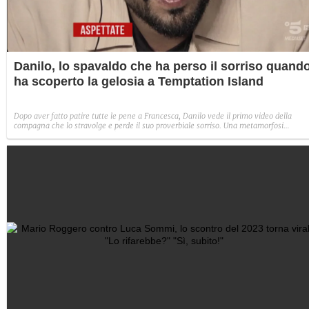
Danilo, lo spavaldo che ha perso il sorriso quand
ha scoperto la gelosia a Temptation Island
Dopo aver fatto patire tutte le pene a Francesca, Danilo vede il primo video della
compagna che lo stravolge e perde il suo proverbiale sorriso. Una metamorfosi
improvvisa che, a suo modo, è simbolo del programma.