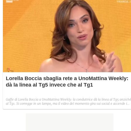
Lorella Boccia sbaglia rete a UnoMattina Weekly:
dà la linea al Tg5 invece che al Tg1
Gaffe di Lorella Boccia a UnoMattina Weekly: la conduttrice dà la linea al Tg5 anzich
al Tg1. Si corregge in un lampo, ma il video del momento gira sui social e accende i
commenti sulla rete.