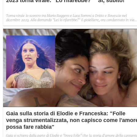
2023 torna virale: "Lo rifarebbe?" "Sì, subito!"
Torna virale lo scontro tra Mario Roggero e Luca Sommi a Dritto e Rovescio nel
dicembre 2023. Alla domanda "Lei lo rifarebbe?" il gioielliere, ora condannato in via
definitiva, rispose: "Sì, subito".
Gaia sulla storia di Elodie e Franceska: "Folle
venga strumentalizzata, non capisco come l'amor
possa fare rabbia"
Gaia si schiera dalla parte di Elodie e "trova folle" che la storia d'amore della cantant