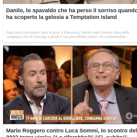
Danilo, lo spavaldo che ha perso il sorriso quand
ha scoperto la gelosia a Temptation Island
Dopo aver fatto patire tutte le pene a Francesca, Danilo vede il primo video della
compagna che lo stravolge e perde il suo proverbiale sorriso. Una metamorfosi
improvvisa che, a suo modo, è simbolo del programma.
Mario Roggero contro Luca Sommi, lo scontro del