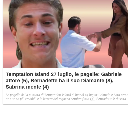
Temptation Island 27 luglio, le pagelle: Gabriele
attore (5), Bernadette ha il suo Diamante (8),
Sabrina mente (4)
Le pagelle della puntata di Temptation Island di lunedì 27 luglio: Gabriele e Sara orma
non sono più credibili e la lettera del ragazzo sembra finta (5), Bernadette è riuscita 
avere il suo Diamante (8) e Sabrina ha negato il bacio con Lory, tradendo di fatto sia
Giovanni che se stessa in un solo momento (4).