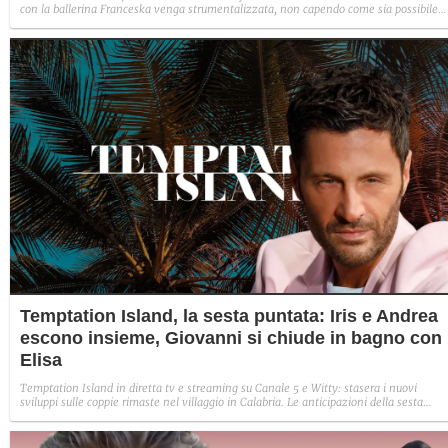
con la ballerina Franceska venga strumentalizzata, non capendo come sia possibile
indignarsi davanti all'amore.
Temptation Island, la sesta puntata: Iris e Andrea
escono insieme, Giovanni si chiude in bagno con
Elisa
Temptation Island in diretta tv e streaming su Canale 5 e Witty: stasera i nuovi
sviluppi sulle coppie rimaste nel villaggio in Calabria. Le anticipazioni della sesta
puntata: Iris torna con Andrea ed escono insieme, Diamante vuole sposare Bernadett
Sabrina rifiuta il falò con Giovanni e si avvicina a Lory.