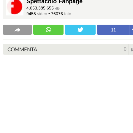
Spettacolo Fanpage
4.053.385.655
9455
video
•
76076
foto
11
COMMENTA
0