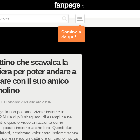
Comincia
da qui!
attino che scavalca la
iera per poter andare a
are con il suo amico
nolino
 il
11 ottobre 2021 alle ore 23:36
gatto non possono vivere insieme in
 Nulla di più sbagliato: di esempi ce ne
ti e questo video ci racconta come
 giocare insieme anche loro. Questi due
 infatti, sembrano voler stare insieme senza
i, pur essendo un gattino e un cagnolino. La