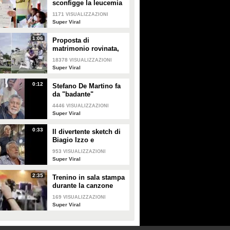
sconfigge la leucemia
e suona la campanella:
1171
VISUALIZZAZIONI
torna a casa dopo due
Super Viral
anni
1:06
Proposta di
matrimonio rovinata,
Disneyland si scusa
18378
VISUALIZZAZIONI
con la coppia
Super Viral
0:12
Stefano De Martino fa
da "badante"
all'infortunato
4446
VISUALIZZAZIONI
Francesco Paolantoni:
Super Viral
"Siamo quasi amici"
0:33
Il divertente sketch di
Biagio Izzo e
Francesco Paolantoni
953
VISUALIZZAZIONI
sulla "pace" che c'è in
Super Viral
Svizzera
2:35
Trenino in sala stampa
durante la canzone
della Moldavia,
169
VISUALIZZAZIONI
giornalisti impazziti
Super Viral
all'Eurovision