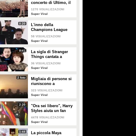
concerto di Ultimo, il
momento emozionante
1270
VISUALIZZAZIONI
al Maradona
Super Viral
0:20
L'inno della
Champions League
cantato a cappella: la
58
VISUALIZZAZIONI
somiglianza è
Super Viral
impressionante
0:41
La sigla di Stranger
Things cantata a
cappella: la band la
36
VISUALIZZAZIONI
riproduce in modo
Super Viral
identico
2 foto
Migliaia di persone si
riuniscono a
Stonehenge per
323
VISUALIZZAZIONI
celebrare il giorno più
Super Viral
lungo dell'anno
2:20
"Ora sei libero", Harry
Styles aiuta un fan
italiano a fare coming
4478
VISUALIZZAZIONI
out durante il suo
Super Viral
concerto
1:44
La piccola Maya