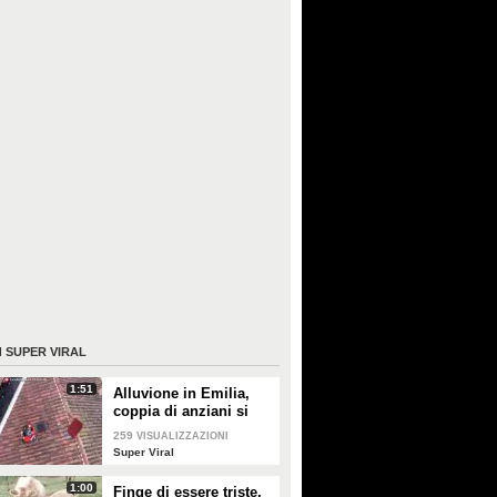
I
SUPER VIRAL
1:51
Alluvione in Emilia,
coppia di anziani si
rifugia sul tetto: salvati
259
VISUALIZZAZIONI
dalla Guardia Costiera
Super Viral
1:00
Finge di essere triste,