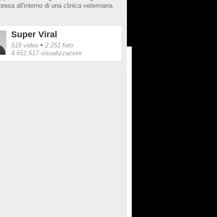
presa all'interno di una clinica veterinaria.
Super Viral
•
518 video
2.251 foto
4.651.617 visualizzazioni