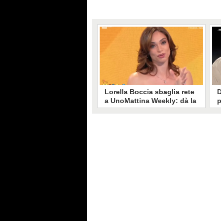
Lorella Boccia sbaglia rete
D
a UnoMattina Weekly: dà la
p
linea al Tg5 invece che al
s
Tg1
T
Gaffe di Lorella Boccia a
D
UnoMattina Weekly: la conduttrice
p
dà la linea al Tg5 anziché al Tg1.
p
Si corregge in un lampo, ma il
l
video del momento gira sui social
p
e accende i commenti sulla rete.
m
s
p