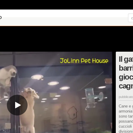
O
Il g
barr
gioc
cag
pubblicato
Cane e 
armonia?
sono tan
possano
cuccioli
division