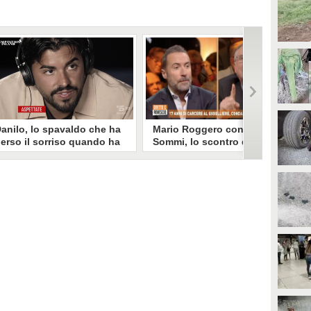
anilo, lo spavaldo che ha
Mario Roggero contro Luca
erso il sorriso quando ha
Sommi, lo scontro del 2023
coperto la gelosia a
torna virale: "Lo
emptation Island
rifarebbe?" "Sì, subito!"
opo aver fatto patire tutte le
Torna virale lo scontro tra Mario
ene a Francesca, Danilo vede il
Roggero e Luca Sommi a Dritto e
rimo video della compagna che
Rovescio nel dicembre 2023. Alla
o stravolge e perde il suo
domanda "Lei lo rifarebbe?" il
roverbiale sorriso. Una
gioielliere, ora condannato in via
etamorfosi improvvisa che, a
definitiva, rispose: "Sì, subito".
uo modo, è simbolo del
rogramma.