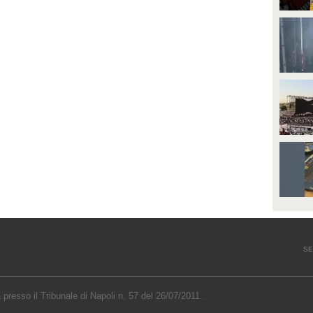
SE
a presso il Tribunale di Napoli n. 57 del 26/07/2011.