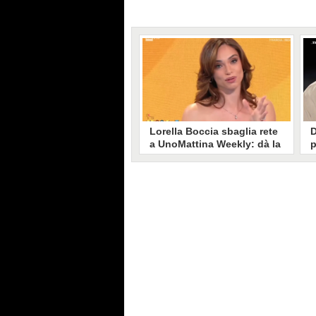
Lorella Boccia sbaglia rete
D
a UnoMattina Weekly: dà la
p
linea al Tg5 invece che al
s
Tg1
T
Gaffe di Lorella Boccia a
D
UnoMattina Weekly: la conduttrice
p
dà la linea al Tg5 anziché al Tg1.
p
Si corregge in un lampo, ma il
l
video del momento gira sui social
p
e accende i commenti sulla rete.
m
s
p