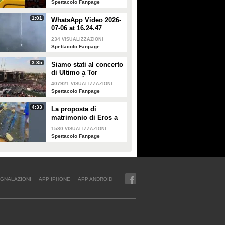
Spettacolo Fanpage
steward
1:01
WhatsApp Video 2026-
07-06 at 16.24.47
234
VISUALIZZAZIONI
Spettacolo Fanpage
3:35
Siamo stati al concerto
di Ultimo a Tor
Vergata: "È il giorno
407921
VISUALIZZAZIONI
che aspettavo, questa è
Spettacolo Fanpage
la favola"
4:33
La proposta di
matrimonio di Eros a
Guendalina Canessa
1580
VISUALIZZAZIONI
Spettacolo Fanpage
GNALAZIONI
APP IPHONE
APP ANDROID