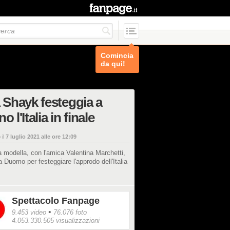
Comincia
da qui!
a Shayk festeggia a
o l'Italia in finale
 il
7 luglio 2021 alle ore 12:09
 modella, con l'amica Valentina Marchetti,
a Duomo per festeggiare l'approdo dell'Italia
.
Spettacolo Fanpage
•
9.453 video
76.076 foto
4.053.330.505 visualizzazioni