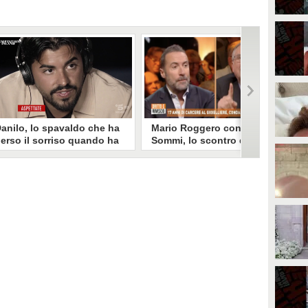
anilo, lo spavaldo che ha
Mario Roggero contro Luca
erso il sorriso quando ha
Sommi, lo scontro del 2023
coperto la gelosia a
torna virale: "Lo
emptation Island
rifarebbe?" "Sì, subito!"
opo aver fatto patire tutte le
Torna virale lo scontro tra Mario
ene a Francesca, Danilo vede il
Roggero e Luca Sommi a Dritto e
rimo video della compagna che
Rovescio nel dicembre 2023. Alla
o stravolge e perde il suo
domanda "Lei lo rifarebbe?" il
roverbiale sorriso. Una
gioielliere, ora condannato in via
etamorfosi improvvisa che, a
definitiva, rispose: "Sì, subito".
uo modo, è simbolo del
rogramma.