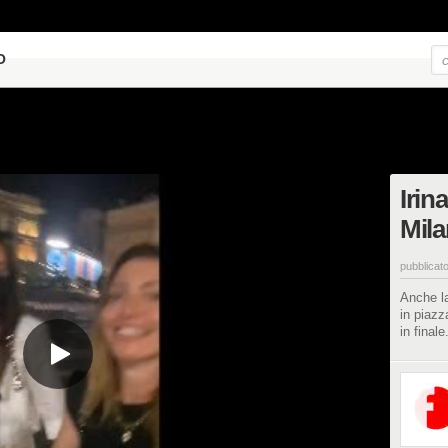
O
Irin
Milan
pubblicato
Anche la
in piazz
in finale