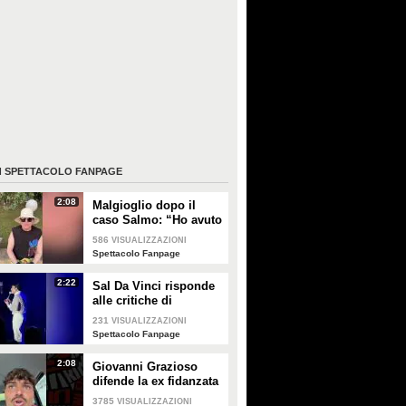
I
SPETTACOLO FANPAGE
2:08
Malgioglio dopo il
caso Salmo: “Ho avuto
un melanoma. Mettete
586
VISUALIZZAZIONI
la crema, non sentite i
Spettacolo Fanpage
ciarlatani”
2:22
Sal Da Vinci risponde
alle critiche di
pietismo per aver
231
VISUALIZZAZIONI
abbracciato una fan
Spettacolo Fanpage
con disabilità
2:08
Giovanni Grazioso
difende la ex fidanzata
Sabrina
3785
VISUALIZZAZIONI