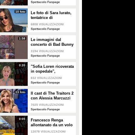
salute
Spettacolo Fanpage
10 foto
Le foto di Sara Iurato,
tentatrice di
Temptation Island 2026
6808
VISUALIZZAZIONI
Spettacolo Fanpage
1:58
Le immagini dal
concerto di Bad Bunny
a Milano
3194
VISUALIZZAZIONI
Spettacolo Fanpage
0:20
"Sofia Loren ricoverata
in ospedale",
Alessandra Mussolini
832
VISUALIZZAZIONI
smentisce: "È serena e
Spettacolo Fanpage
forte"
13 foto
Il cast di The Traitors 2
con Alessia Marcuzzi
7025
VISUALIZZAZIONI
Spettacolo Fanpage
0:05
Francesco Renga
allontanato da un volo
Ryanair dopo una
12078
VISUALIZZAZIONI
discussione con gli