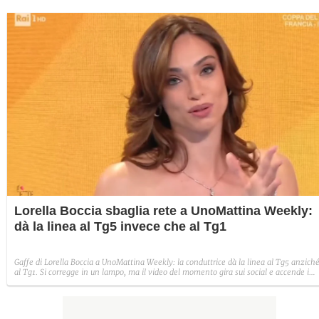
Lorella Boccia sbaglia rete a UnoMattina Weekly:
dà la linea al Tg5 invece che al Tg1
Gaffe di Lorella Boccia a UnoMattina Weekly: la conduttrice dà la linea al Tg5 anzich
al Tg1. Si corregge in un lampo, ma il video del momento gira sui social e accende i
commenti sulla rete.