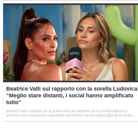
Giovanni che se stessa in un solo momento (4).
Beatrice Valli sul rapporto con la sorella Ludovica
"Meglio stare distanti, i social hanno amplificato
tutto"
Beatrice Valli si espone per la prima volta sul rapporto con la sorella Ludovica e
ammette una lontananza caratteriale ed emotiva. La cui origina affonda in alcuni
traumi familiari irrisolti: "Quando mia madre era in depressione, io e Eleonora
aiutavamo. Non perché non volesse farlo, ma perché era più piccola e aveva un vissu
diverso".