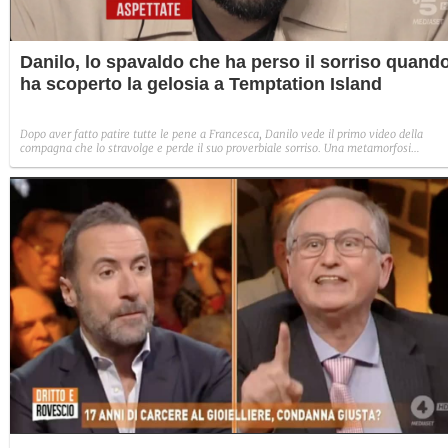
Danilo, lo spavaldo che ha perso il sorriso quand
ha scoperto la gelosia a Temptation Island
Dopo aver fatto patire tutte le pene a Francesca, Danilo vede il primo video della
compagna che lo stravolge e perde il suo proverbiale sorriso. Una metamorfosi
improvvisa che, a suo modo, è simbolo del programma.