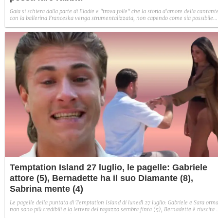
Gaia si schiera dalla parte di Elodie e "trova folle" che la storia d'amore della cantant
con la ballerina Franceska venga strumentalizzata, non capendo come sia possibile
indignarsi davanti all'amore.
Temptation Island 27 luglio, le pagelle: Gabriele
attore (5), Bernadette ha il suo Diamante (8),
Sabrina mente (4)
Le pagelle della puntata di Temptation Island di lunedì 27 luglio: Gabriele e Sara orma
non sono più credibili e la lettera del ragazzo sembra finta (5), Bernadette è riuscita 
avere il suo Diamante (8) e Sabrina ha negato il bacio con Lory, tradendo di fatto sia