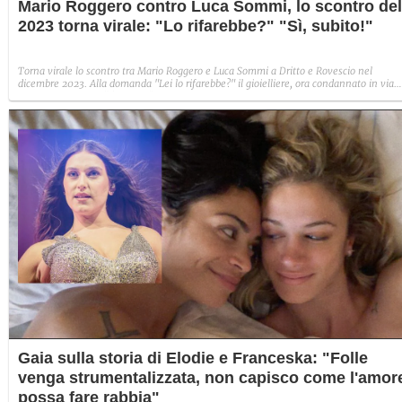
Mario Roggero contro Luca Sommi, lo scontro del
2023 torna virale: "Lo rifarebbe?" "Sì, subito!"
Torna virale lo scontro tra Mario Roggero e Luca Sommi a Dritto e Rovescio nel
dicembre 2023. Alla domanda "Lei lo rifarebbe?" il gioielliere, ora condannato in via
definitiva, rispose: "Sì, subito".
Gaia sulla storia di Elodie e Franceska: "Folle
venga strumentalizzata, non capisco come l'amor
possa fare rabbia"