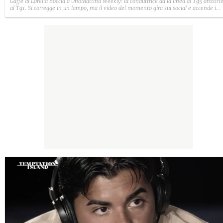
Gaffe di Lorella Boccia a UnoMattina Weekly: la conduttrice dà la linea al Tg5 anzich
al Tg1. Si corregge in un lampo, ma il video del momento gira sui social e accende i
commenti sulla rete.