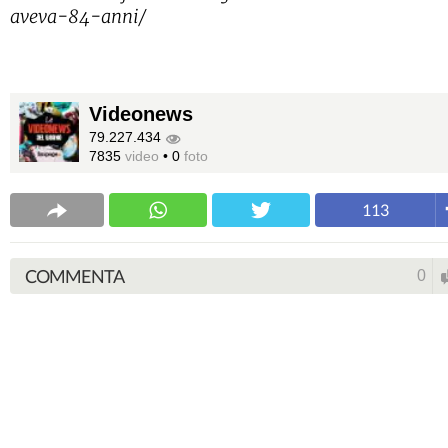
aveva-84-anni/
Videonews
79.227.434
7835
video
•
0
foto
113
COMMENTA
0