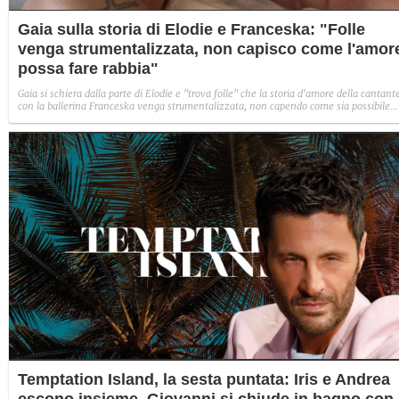
Gaia sulla storia di Elodie e Franceska: "Folle
venga strumentalizzata, non capisco come l'amor
possa fare rabbia"
Gaia si schiera dalla parte di Elodie e "trova folle" che la storia d'amore della cantant
con la ballerina Franceska venga strumentalizzata, non capendo come sia possibile
indignarsi davanti all'amore.
Temptation Island, la sesta puntata: Iris e Andrea
escono insieme, Giovanni si chiude in bagno con