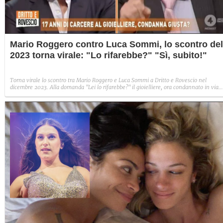
Mario Roggero contro Luca Sommi, lo scontro del
2023 torna virale: "Lo rifarebbe?" "Sì, subito!"
Torna virale lo scontro tra Mario Roggero e Luca Sommi a Dritto e Rovescio nel
dicembre 2023. Alla domanda "Lei lo rifarebbe?" il gioielliere, ora condannato in via
definitiva, rispose: "Sì, subito".