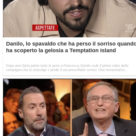
Danilo, lo spavaldo che ha perso il sorriso quand
ha scoperto la gelosia a Temptation Island
Dopo aver fatto patire tutte le pene a Francesca, Danilo vede il primo video della
compagna che lo stravolge e perde il suo proverbiale sorriso. Una metamorfosi
improvvisa che, a suo modo, è simbolo del programma.