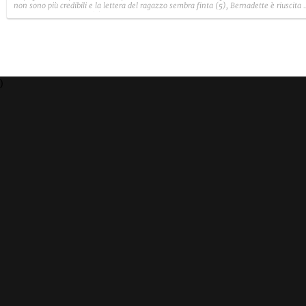
non sono più credibili e la lettera del ragazzo sembra finta (5), Bernadette è riuscita 
avere il suo Diamante (8) e Sabrina ha negato il bacio con Lory, tradendo di fatto sia
Giovanni che se stessa in un solo momento (4).
)