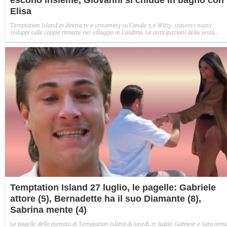
Elisa
Temptation Island in diretta tv e streaming su Canale 5 e Witty: stasera i nuovi
sviluppi sulle coppie rimaste nel villaggio in Calabria. Le anticipazioni della sesta
puntata: Iris torna con Andrea ed escono insieme, Diamante vuole sposare Bernadett
Sabrina rifiuta il falò con Giovanni e si avvicina a Lory.
Temptation Island 27 luglio, le pagelle: Gabriele
attore (5), Bernadette ha il suo Diamante (8),
Sabrina mente (4)
Le pagelle della puntata di Temptation Island di lunedì 27 luglio: Gabriele e Sara orma