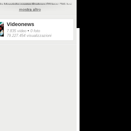
a Mondello contro Barbara D'Urso: "Mi hai
 8 mesi di vita":
mostra altro
https://tv.fanpage.it/angela-
llo-attacca-barbara-durso-hai-rovinato-8-
la-vita/
Videonews
v.fanpage.it/
•
7.835 video
0 foto
79.227.454 visualizzazioni