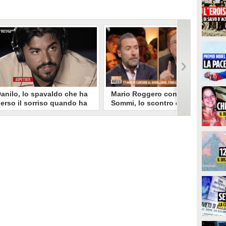
anilo, lo spavaldo che ha
Mario Roggero contro Luca
erso il sorriso quando ha
Sommi, lo scontro del 2023
coperto la gelosia a
torna virale: "Lo
emptation Island
rifarebbe?" "Sì, subito!"
opo aver fatto patire tutte le
Torna virale lo scontro tra Mario
ene a Francesca, Danilo vede il
Roggero e Luca Sommi a Dritto e
rimo video della compagna che
Rovescio nel dicembre 2023. Alla
o stravolge e perde il suo
domanda "Lei lo rifarebbe?" il
roverbiale sorriso. Una
gioielliere, ora condannato in via
etamorfosi improvvisa che, a
definitiva, rispose: "Sì, subito".
uo modo, è simbolo del
rogramma.