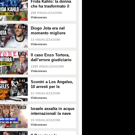
3:07
Frida Kahlo: la donna
che ha trasformato il
dolore in arte e l’arte in
258
VISUALIZZAZIONI
rivoluzione
Videonews
2:04
Diogo Jota era nel
momento migliore
della sua vita: 10 giorni
13
VISUALIZZAZIONI
fa il matrimonio, aveva
Videonews
vinto tutto
5:36
Il caso Enzo Tortora,
dall’errore giudiziario
a quella frase storica:
1295
VISUALIZZAZIONI
“Dove eravamo
Videonews
rimasti?”
2:42
Scontri a Los Angeles,
10 arresti per le
proteste pro-
21
VISUALIZZAZIONI
immigrazione:
Videonews
giornalista ferita
2:30
Israele assalta in acque
internazionali la nave
di aiuti per Gaza,
15
VISUALIZZAZIONI
arrestato l’equipaggio
Videonews
2:06