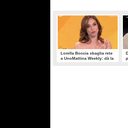
Lorella Boccia sbaglia rete
D
a UnoMattina Weekly: dà la
p
linea al Tg5 invece che al
s
Tg1
T
Gaffe di Lorella Boccia a
D
UnoMattina Weekly: la conduttrice
p
dà la linea al Tg5 anziché al Tg1.
p
Si corregge in un lampo, ma il
l
video del momento gira sui social
p
e accende i commenti sulla rete.
m
s
p