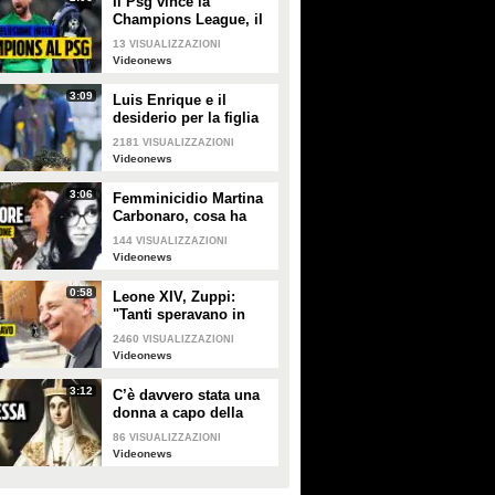
Il Psg vince la
Champions League, il
sogno dell'Inter si
13
VISUALIZZAZIONI
infrange a Monaco di
Videonews
Baviera
3:09
Luis Enrique e il
desiderio per la figlia
Xana nel giorno della
2181
VISUALIZZAZIONI
finale di Champions tra
Videonews
PSG e Inter
3:06
Femminicidio Martina
Carbonaro, cosa ha
fatto Alessio Tucci
144
VISUALIZZAZIONI
dopo averla uccisa [LA
Videonews
RICOSTRUZIONE]
0:58
Leone XIV, Zuppi:
"Tanti speravano in
me? Io mai, prima
2460
VISUALIZZAZIONI
deve vincere lo
Videonews
scudetto il Bologna"
3:12
C’è davvero stata una
donna a capo della
Chiesa cattolica? La
86
VISUALIZZAZIONI
leggenda della
Videonews
Papessa Giovanna