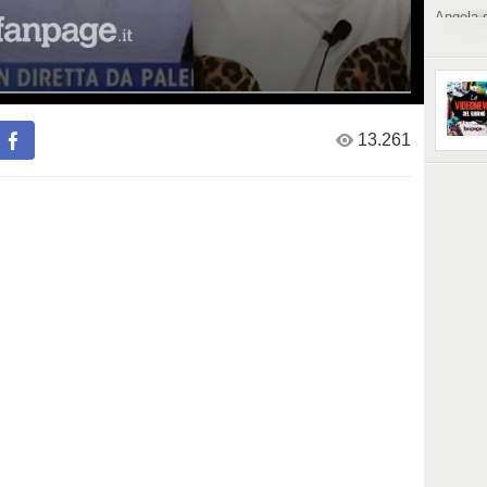
Angela d
rovinato
da-monde
mesi-del
https://t
13.261