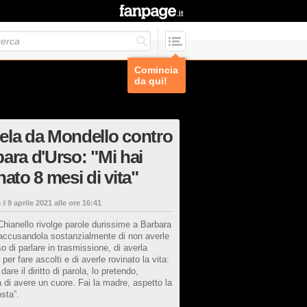
Comincia
da qui!
la da Mondello contro
ara d'Urso: "Mi hai
nato 8 mesi di vita"
 il
9 aprile 2021 alle ore 16:41
hianello rivolge parole durissime a Barbara
 accusandola sostanzialmente di non averle
 di parlare in trasmissione, di averla
 per fare ascolti e di averle rovinato la vita:
dare il diritto di parola, lo pretendo,
 di avere un cuore. Fai la madre, aspetto la
osta”.