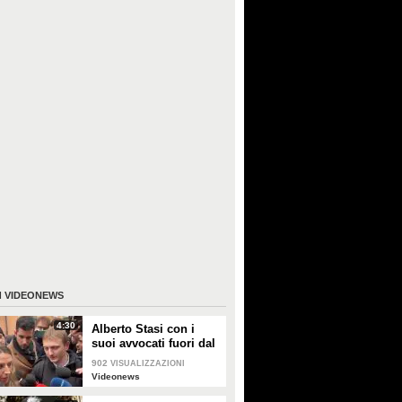
I
VIDEONEWS
4:30
Alberto Stasi con i
suoi avvocati fuori dal
Tribunale: "Abbiate
902
VISUALIZZAZIONI
pazienza"
Videonews