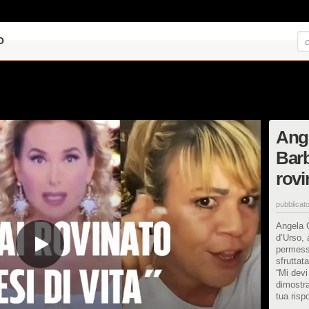
O
Ange
Barb
rovi
pubblicato
Angela C
d’Urso,
permesso
sfruttata
“Mi devi 
dimostra
tua risp