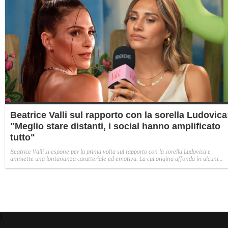
Beatrice Valli sul rapporto con la sorella Ludovica
"Meglio stare distanti, i social hanno amplificato
tutto"
Beatrice Valli si espone per la prima volta sul rapporto con la sorella Ludovica e
ammette una lontananza caratteriale ed emotiva. La cui origina affonda in alcuni
traumi familiari irrisolti: "Quando mia madre era in depressione, io e Eleonora
aiutavamo. Non perché non volesse farlo, ma perché era più piccola e aveva un vissu
diverso".
)