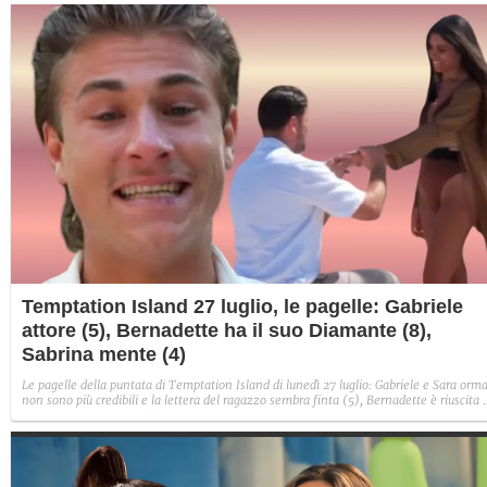
Temptation Island 27 luglio, le pagelle: Gabriele
attore (5), Bernadette ha il suo Diamante (8),
Sabrina mente (4)
Le pagelle della puntata di Temptation Island di lunedì 27 luglio: Gabriele e Sara orma
non sono più credibili e la lettera del ragazzo sembra finta (5), Bernadette è riuscita 
avere il suo Diamante (8) e Sabrina ha negato il bacio con Lory, tradendo di fatto sia
Giovanni che se stessa in un solo momento (4).