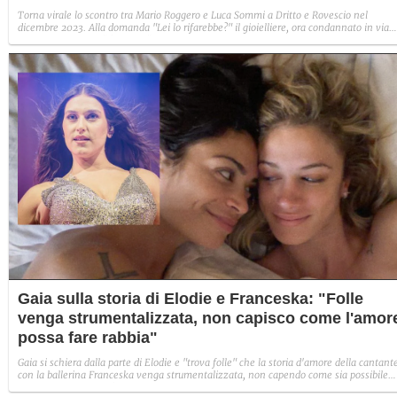
Torna virale lo scontro tra Mario Roggero e Luca Sommi a Dritto e Rovescio nel
dicembre 2023. Alla domanda "Lei lo rifarebbe?" il gioielliere, ora condannato in via
definitiva, rispose: "Sì, subito".
Gaia sulla storia di Elodie e Franceska: "Folle
venga strumentalizzata, non capisco come l'amor
possa fare rabbia"
Gaia si schiera dalla parte di Elodie e "trova folle" che la storia d'amore della cantant
con la ballerina Franceska venga strumentalizzata, non capendo come sia possibile
indignarsi davanti all'amore.