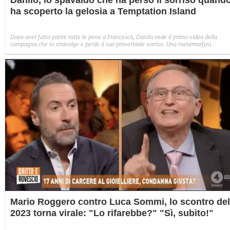
Danilo, lo spavaldo che ha perso il sorriso quand
ha scoperto la gelosia a Temptation Island
Dopo aver fatto patire tutte le pene a Francesca, Danilo vede il primo video della
compagna che lo stravolge e perde il suo proverbiale sorriso. Una metamorfosi
improvvisa che, a suo modo, è simbolo del programma.
Mario Roggero contro Luca Sommi, lo scontro del
2023 torna virale: "Lo rifarebbe?" "Sì, subito!"