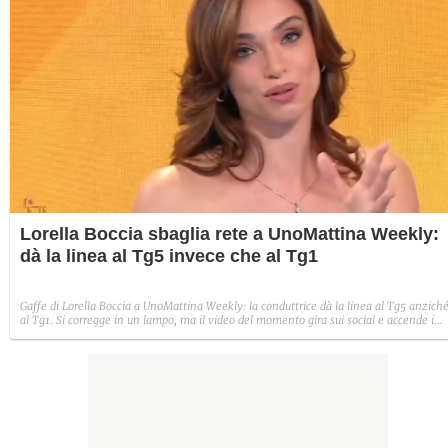
Lorella Boccia sbaglia rete a UnoMattina Weekly:
dà la linea al Tg5 invece che al Tg1
Gaffe di Lorella Boccia a UnoMattina Weekly: la conduttrice dà la linea al Tg5 anzich
al Tg1. Si corregge in un lampo, ma il video del momento gira sui social e accende i
commenti sulla rete.