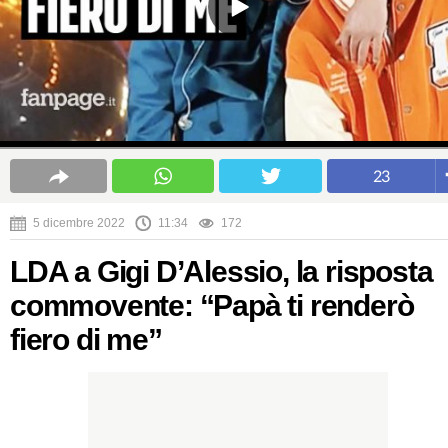
23
5 dicembre 2022
11:34
172
LDA a Gigi D’Alessio, la risposta
commovente: “Papà ti renderò
fiero di me”