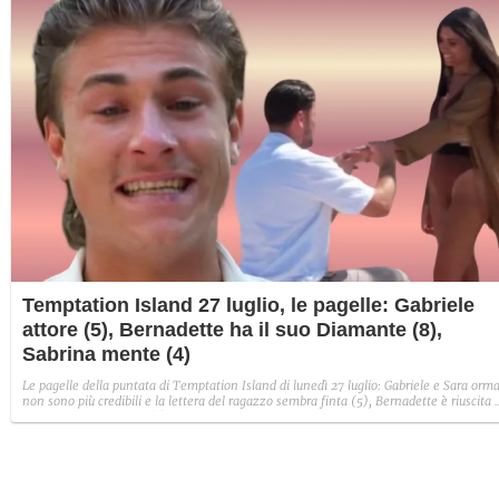
Temptation Island 27 luglio, le pagelle: Gabriele
attore (5), Bernadette ha il suo Diamante (8),
Sabrina mente (4)
Le pagelle della puntata di Temptation Island di lunedì 27 luglio: Gabriele e Sara orma
non sono più credibili e la lettera del ragazzo sembra finta (5), Bernadette è riuscita 
avere il suo Diamante (8) e Sabrina ha negato il bacio con Lory, tradendo di fatto sia
Giovanni che se stessa in un solo momento (4).