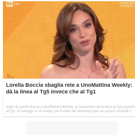
Lorella Boccia sbaglia rete a UnoMattina Weekly:
dà la linea al Tg5 invece che al Tg1
Gaffe di Lorella Boccia a UnoMattina Weekly: la conduttrice dà la linea al Tg5 anzich
al Tg1. Si corregge in un lampo, ma il video del momento gira sui social e accende i
commenti sulla rete.