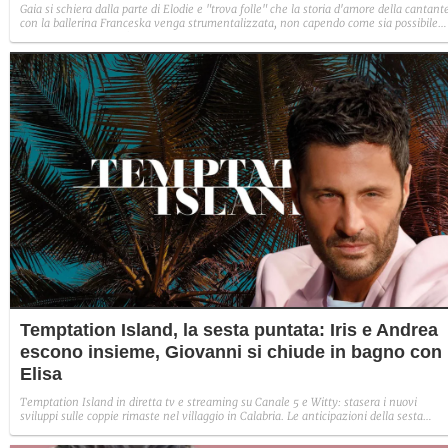
Gaia si schiera dalla parte di Elodie e "trova folle" che la storia d'amore della cantant
con la ballerina Franceska venga strumentalizzata, non capendo come sia possibile
indignarsi davanti all'amore.
Temptation Island, la sesta puntata: Iris e Andrea
escono insieme, Giovanni si chiude in bagno con
Elisa
Temptation Island in diretta tv e streaming su Canale 5 e Witty: stasera i nuovi
sviluppi sulle coppie rimaste nel villaggio in Calabria. Le anticipazioni della sesta
puntata: Iris torna con Andrea ed escono insieme, Diamante vuole sposare Bernadett
Sabrina rifiuta il falò con Giovanni e si avvicina a Lory.