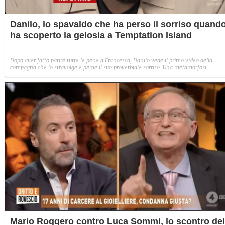
Danilo, lo spavaldo che ha perso il sorriso quand
ha scoperto la gelosia a Temptation Island
Dopo aver fatto patire tutte le pene a Francesca, Danilo vede il primo video della
compagna che lo stravolge e perde il suo proverbiale sorriso. Una metamorfosi
improvvisa che, a suo modo, è simbolo del programma.
Mario Roggero contro Luca Sommi, lo scontro del