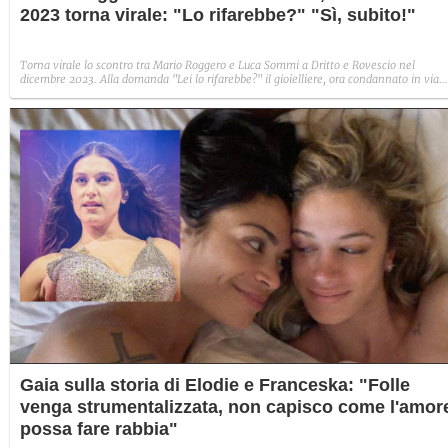
2023 torna virale: "Lo rifarebbe?" "Sì, subito!"
Torna virale lo scontro tra Mario Roggero e Luca Sommi a Dritto e Rovescio nel
dicembre 2023. Alla domanda "Lei lo rifarebbe?" il gioielliere, ora condannato in via
definitiva, rispose: "Sì, subito".
Gaia sulla storia di Elodie e Franceska: "Folle
venga strumentalizzata, non capisco come l'amor
possa fare rabbia"