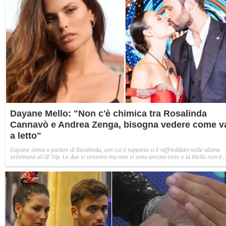
Dayane Mello: "Non c'è chimica tra Rosalinda
Cannavò e Andrea Zenga, bisogna vedere come v
a letto"
Dayane torna a parlare di Rosalinda, con cui il rapporto si è raffreddato nelle ultime
settimane al GF Vip. Le due si sentono ma non si sono ancora viste e la Mello non è
molto tenera nei confronti della sua storia con Zenga: "Non mi convince la loro storia
forse un modo per far parlare negli ultimi dieci giorni. Stanno sfruttando la tv per dire
che sono una coppia felice".