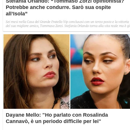
Stefania Orlando: “Tommaso Zorzi opinionista?
Potrebbe anche condurre. Sarò sua ospite
all’Isola”
Sei mesi nella Casa del Grande Fratello Vip conclusosi con un terzo posto e la vittoria
del suo migliore amico, Tommaso Zorzi. Stefania Orlando torna alla vita reale ma è gi
pronta a una nuova e attesissima incursione paratelevisiva. A Fanpage.it confessa ch
sarà nel format web dedicato all’Isola dei famosi condotto dal vincitore del GF Vip. Il
Golden Duo torna a unirsi.
Dayane Mello: "Ho parlato con Rosalinda
Cannavò, è un periodo difficile per lei"