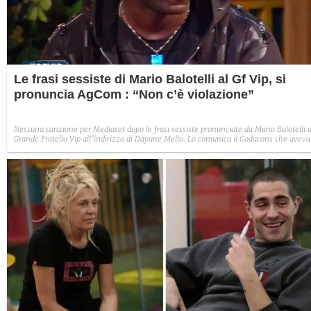
Le frasi sessiste di Mario Balotelli al Gf Vip, si
pronuncia AgCom : “Non c’è violazione”
Nessuna sanzione per Mediaset dopo le frasi sessiste pronunciate da Mario Balotelli a
Grande Fratello Vip all’indirizzo di Dayane Mello. Lo comunica il Codacons che aveva
presentato un esposto dopo la puntata del reality andata in onda il 23 ottobre scorso:
“Affermazioni pronunciate alle 24.36, non configurano violazione”.