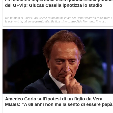
del GFVip: Giucas Casella ipnotizza lo studio
Dal numero di Giucas Casella che chiamato in studio per "ipnotizzare" il conduttore e
le opinioniste, ad un agguerrito Alex Belli persino contro Aldo Montano, fino ai
momenti di confessioni dolorose, come quello di Francesca Cipriani che ha rivelato le
ferite del suo passato. Sophie ha incontrato il suo papà nella casa e tanto altro nella
puntata di lunedì 2 novembre del GFVip.
Amedeo Goria sull'ipotesi di un figlio da Vera
Miales: "A 68 anni non me la sento di essere papà