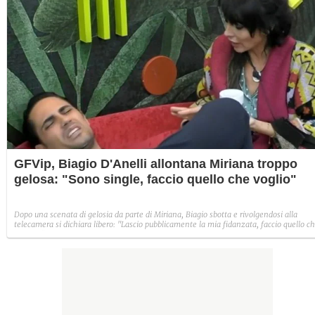
GFVip, Biagio D'Anelli allontana Miriana troppo
gelosa: "Sono single, faccio quello che voglio"
Dopo una scenata di gelosia da parte di Miriana, Biagio sbotta e rivolgendosi alla
telecamera si dichiara libero: "Lascio pubblicamente la mia fidanzata, faccio quello c
mi pare".