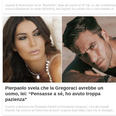
Segnali di distensione tra le "Rosmello", dopo gli scontri al GF Vip. Le due sembravan
essersi allontanate in modo definitivo, ma Dayane ha svelato che si sono parlate al
telefono. La Mello ha fatto riferimento a un momento difficile per la Cannavò,
riferendosi probabilmente alla convocazione in procura dell'attrice per l'indagine sull
morte di Teodosio Losito.
Pierpaolo svela che la Gregoraci avrebbe un
uomo, lei: “Pensasse a sé, ho avuto troppa
pazienza”
Scontro a distanza tra Pierpaolo Pretelli ed Elisabetta Gregoraci. L’ex del Grande
Fratello Vip svela in un’intervista di avere scoperto fuori dalla Casa che la showgirl
avrebbe una relazione con un uomo. Lei replica furiosa: “Pensasse alla sua vita che