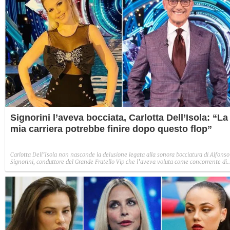
Signorini l’aveva bocciata, Carlotta Dell’Isola: “La
mia carriera potrebbe finire dopo questo flop”
Carlotta Dell’Isola non nasconde la delusione legata alla sonora bocciatura di Alfonso
Signorini, conduttore del Grande Fratello Vip che l’aveva voluta come concorrente di
questa edizione. Entrata quando il reality era già cominciato da due mesi, l’ex di
Temptation Island non si è comportata nella Casa come il conduttore aveva
immaginato facesse. Una mancanza sottolineata da Signorini al quale Carlotta ha
deciso di rispondere.