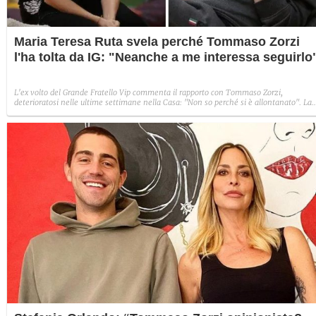
Maria Teresa Ruta svela perché Tommaso Zorzi
l'ha tolta da IG: "Neanche a me interessa seguirlo
L'ex volto del Grande Fratello Vip commenta il rapporto con Tommaso Zorzi,
deterioratosi nelle ultime settimane nella Casa: "Non so perché si è allontanato". La
Ruta ha lanciato anche un'osservazione critica sul comportamento dei concorrenti:
"Vederli divertire dopo la morte del fratello di Dayane mi ha dato fastidio".