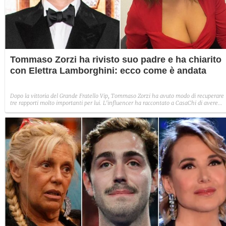
Tommaso Zorzi ha rivisto suo padre e ha chiarito
con Elettra Lamborghini: ecco come è andata
Dopo la vittoria del Grande Fratello Vip, Tommaso Zorzi ha avuto modo di recuperare
tre rapporti molto importanti per lui. L'influencer ha raccontato a CasaChi di avere
rivisto suo padre. Inoltre, ha chiarito le incomprensioni avute con Aurora Ramazzotti.
Poi, ha ricevuto una telefonata da Elettra Lamborghini.