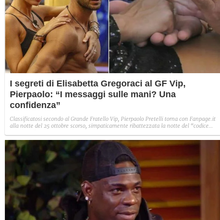
I segreti di Elisabetta Gregoraci al GF Vip,
Pierpaolo: “I messaggi sulle mani? Una
confidenza”
Classificatosi secondo al Grande Fratello Vip, Pierpaolo Pretelli torna con Fanpage.it
alla notte del 25 ottobre scorso, simpaticamente ribattezzata la notte del “codice
Gregoraci” della quale fu protagonista insieme a Elisabetta. Con la compagna di gioco
a parte l’intesa nata nella Casa, non c’è stato altro. “A mente lucida ho analizzato il
tutto e capito che apparteniamo a mondi diversi”, spiega Pretelli, adesso legato a
Giulia Salemi.