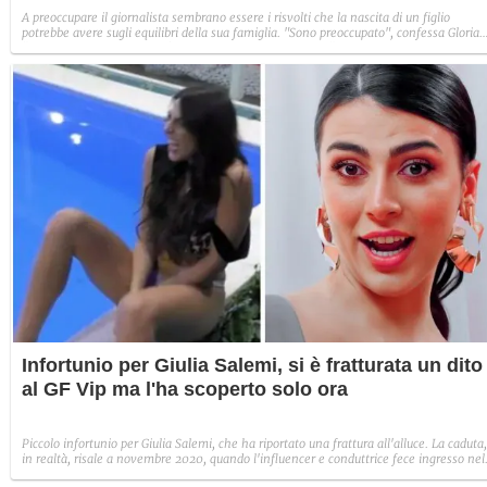
A preoccupare il giornalista sembrano essere i risvolti che la nascita di un figlio
potrebbe avere sugli equilibri della sua famiglia. "Sono preoccupato", confessa Gloria
"Immagino Guenda, che già non vedeva benissimo Vera". Il giornalista inizia a farsi
qualche conto con la sua età, provando a concretizzare l'idea di diventare di nuovo
padre: "Io ho 67 anni, non me la sento di essere papà a 68 anni di un bambino di 1
anno. Sarei un nonno".
Infortunio per Giulia Salemi, si è fratturata un dito
al GF Vip ma l'ha scoperto solo ora
Piccolo infortunio per Giulia Salemi, che ha riportato una frattura all'alluce. La caduta,
in realtà, risale a novembre 2020, quando l'influencer e conduttrice fece ingresso nel
Casa del Grande Fratello Vip e poco dopo scivolò in piscina. Giulia si è accorta del