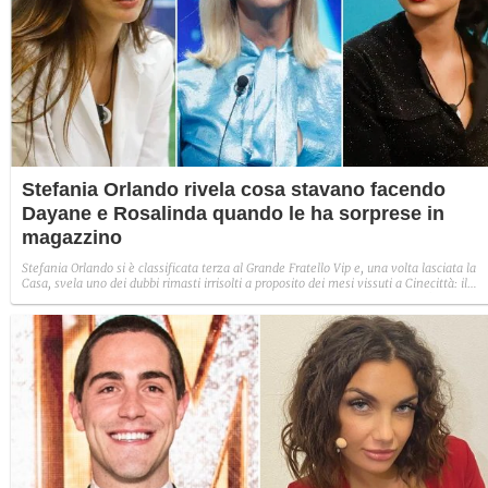
Stefania Orlando rivela cosa stavano facendo
Dayane e Rosalinda quando le ha sorprese in
magazzino
Stefania Orlando si è classificata terza al Grande Fratello Vip e, una volta lasciata la
Casa, svela uno dei dubbi rimasti irrisolti a proposito dei mesi vissuti a Cinecittà: il
momento in cui insieme a Cristiano Malgioglio sorprese Rosalinda Cannavò e Dayan
Mello insieme in magazzino. E finalmente svela cosa stavano facendo.