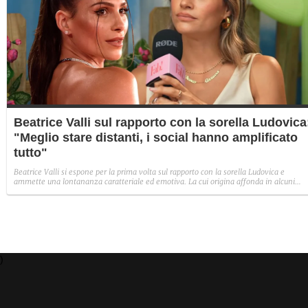
Beatrice Valli sul rapporto con la sorella Ludovica
"Meglio stare distanti, i social hanno amplificato
tutto"
Beatrice Valli si espone per la prima volta sul rapporto con la sorella Ludovica e
ammette una lontananza caratteriale ed emotiva. La cui origina affonda in alcuni
traumi familiari irrisolti: "Quando mia madre era in depressione, io e Eleonora
aiutavamo. Non perché non volesse farlo, ma perché era più piccola e aveva un vissu
diverso".
)