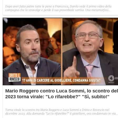
Dopo aver fatto patire tutte le pene a Francesca, Danilo vede il primo video della
compagna che lo stravolge e perde il suo proverbiale sorriso. Una metamorfosi
improvvisa che, a suo modo, è simbolo del programma.
Mario Roggero contro Luca Sommi, lo scontro del
2023 torna virale: "Lo rifarebbe?" "Sì, subito!"
Torna virale lo scontro tra Mario Roggero e Luca Sommi a Dritto e Rovescio nel
dicembre 2023. Alla domanda "Lei lo rifarebbe?" il gioielliere, ora condannato in via
definitiva, rispose: "Sì, subito".