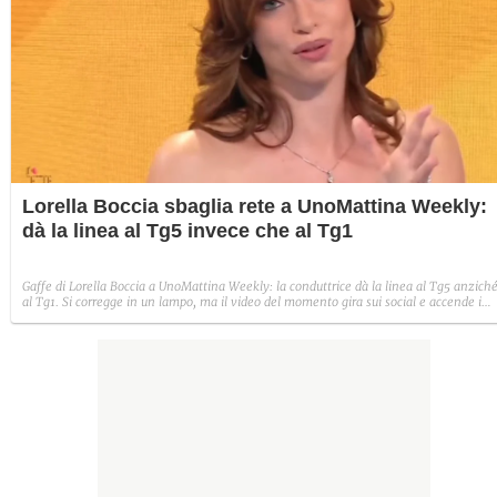
Lorella Boccia sbaglia rete a UnoMattina Weekly:
dà la linea al Tg5 invece che al Tg1
Gaffe di Lorella Boccia a UnoMattina Weekly: la conduttrice dà la linea al Tg5 anzich
al Tg1. Si corregge in un lampo, ma il video del momento gira sui social e accende i
commenti sulla rete.