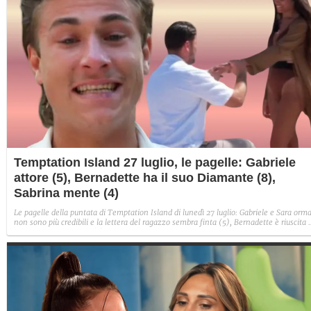
Temptation Island 27 luglio, le pagelle: Gabriele
attore (5), Bernadette ha il suo Diamante (8),
Sabrina mente (4)
Le pagelle della puntata di Temptation Island di lunedì 27 luglio: Gabriele e Sara orma
non sono più credibili e la lettera del ragazzo sembra finta (5), Bernadette è riuscita 
avere il suo Diamante (8) e Sabrina ha negato il bacio con Lory, tradendo di fatto sia
Giovanni che se stessa in un solo momento (4).