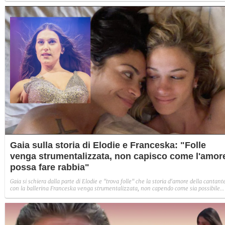
Gaia sulla storia di Elodie e Franceska: "Folle
venga strumentalizzata, non capisco come l'amor
possa fare rabbia"
Gaia si schiera dalla parte di Elodie e "trova folle" che la storia d'amore della cantant
con la ballerina Franceska venga strumentalizzata, non capendo come sia possibile
indignarsi davanti all'amore.