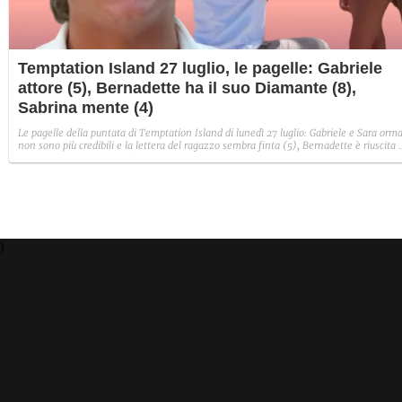
Temptation Island 27 luglio, le pagelle: Gabriele
attore (5), Bernadette ha il suo Diamante (8),
Sabrina mente (4)
Le pagelle della puntata di Temptation Island di lunedì 27 luglio: Gabriele e Sara orma
non sono più credibili e la lettera del ragazzo sembra finta (5), Bernadette è riuscita 
avere il suo Diamante (8) e Sabrina ha negato il bacio con Lory, tradendo di fatto sia
Giovanni che se stessa in un solo momento (4).
)