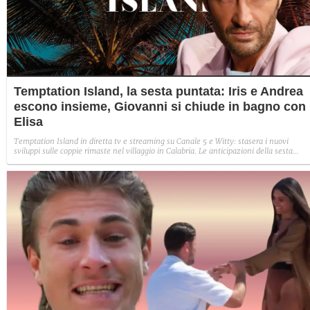
Temptation Island, la sesta puntata: Iris e Andrea
escono insieme, Giovanni si chiude in bagno con
Elisa
Temptation Island in diretta tv e streaming su Canale 5 e Witty: stasera i nuovi
sviluppi sulle coppie rimaste nel villaggio in Calabria. Le anticipazioni della sesta
puntata: Iris torna con Andrea ed escono insieme, Diamante vuole sposare Bernadett
Sabrina rifiuta il falò con Giovanni e si avvicina a Lory.