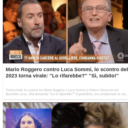
Mario Roggero contro Luca Sommi, lo scontro del
2023 torna virale: "Lo rifarebbe?" "Sì, subito!"
Torna virale lo scontro tra Mario Roggero e Luca Sommi a Dritto e Rovescio nel
dicembre 2023. Alla domanda "Lei lo rifarebbe?" il gioielliere, ora condannato in via
definitiva, rispose: "Sì, subito".