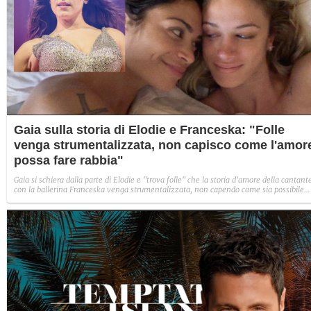
Gaia sulla storia di Elodie e Franceska: "Folle
venga strumentalizzata, non capisco come l'amor
possa fare rabbia"
Gaia si schiera dalla parte di Elodie e "trova folle" che la storia d'amore della cantant
con la ballerina Franceska venga strumentalizzata, non capendo come sia possibile
indignarsi davanti all'amore.