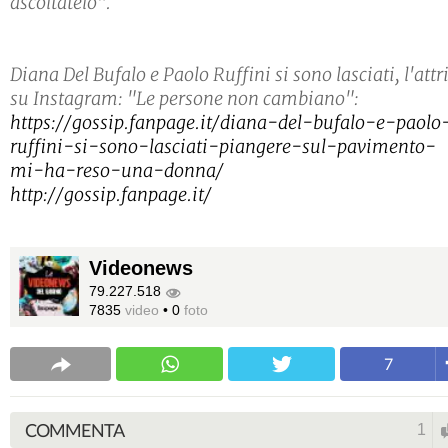
ascoltatelo".
Diana Del Bufalo e Paolo Ruffini si sono lasciati, l'attr
su Instagram: "Le persone non cambiano":
https://gossip.fanpage.it/diana-del-bufalo-e-paolo
ruffini-si-sono-lasciati-piangere-sul-pavimento-
mi-ha-reso-una-donna/
http://gossip.fanpage.it/
Videonews
79.227.518
7835
video
•
0
foto
7
COMMENTA
1