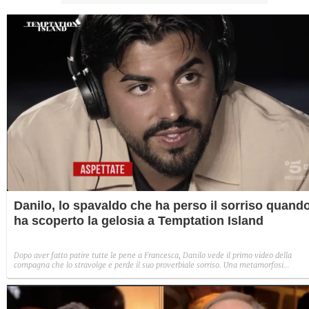
Danilo, lo spavaldo che ha perso il sorriso quand
ha scoperto la gelosia a Temptation Island
Dopo aver fatto patire tutte le pene a Francesca, Danilo vede il primo video della
compagna che lo stravolge e perde il suo proverbiale sorriso. Una metamorfosi
improvvisa che, a suo modo, è simbolo del programma.