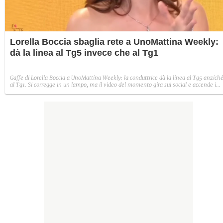
Lorella Boccia sbaglia rete a UnoMattina Weekly:
dà la linea al Tg5 invece che al Tg1
Gaffe di Lorella Boccia a UnoMattina Weekly: la conduttrice dà la linea al Tg5 anzich
al Tg1. Si corregge in un lampo, ma il video del momento gira sui social e accende i
commenti sulla rete.