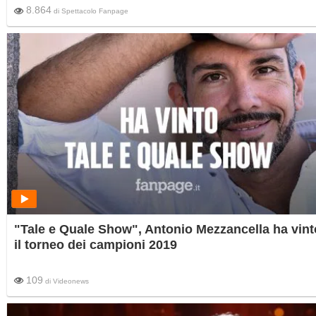
8.864
di
Spettacolo Fanpage
"Tale e Quale Show", Antonio Mezzancella ha vint
il torneo dei campioni 2019
109
di
Videonews