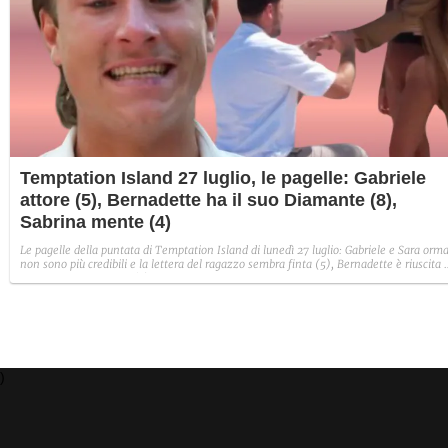
Temptation Island 27 luglio, le pagelle: Gabriele
attore (5), Bernadette ha il suo Diamante (8),
Sabrina mente (4)
Le pagelle della puntata di Temptation Island di lunedì 27 luglio: Gabriele e Sara orma
non sono più credibili e la lettera del ragazzo sembra finta (5), Bernadette è riuscita 
avere il suo Diamante (8) e Sabrina ha negato il bacio con Lory, tradendo di fatto sia
Giovanni che se stessa in un solo momento (4).
)