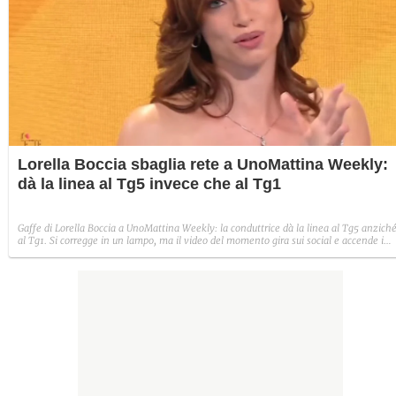
Lorella Boccia sbaglia rete a UnoMattina Weekly:
dà la linea al Tg5 invece che al Tg1
Gaffe di Lorella Boccia a UnoMattina Weekly: la conduttrice dà la linea al Tg5 anzich
al Tg1. Si corregge in un lampo, ma il video del momento gira sui social e accende i
commenti sulla rete.