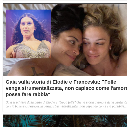
Gaia sulla storia di Elodie e Franceska: "Folle
venga strumentalizzata, non capisco come l'amor
possa fare rabbia"
Gaia si schiera dalla parte di Elodie e "trova folle" che la storia d'amore della cantant
con la ballerina Franceska venga strumentalizzata, non capendo come sia possibile
indignarsi davanti all'amore.