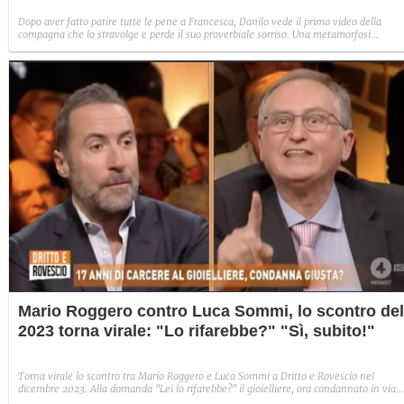
Dopo aver fatto patire tutte le pene a Francesca, Danilo vede il primo video della
compagna che lo stravolge e perde il suo proverbiale sorriso. Una metamorfosi
improvvisa che, a suo modo, è simbolo del programma.
Mario Roggero contro Luca Sommi, lo scontro del
2023 torna virale: "Lo rifarebbe?" "Sì, subito!"
Torna virale lo scontro tra Mario Roggero e Luca Sommi a Dritto e Rovescio nel
dicembre 2023. Alla domanda "Lei lo rifarebbe?" il gioielliere, ora condannato in via
definitiva, rispose: "Sì, subito".