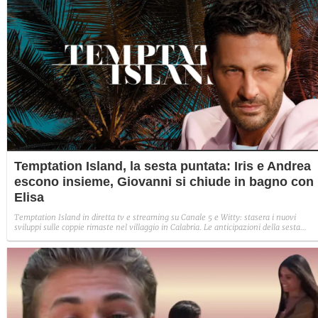
Temptation Island, la sesta puntata: Iris e Andrea
escono insieme, Giovanni si chiude in bagno con
Elisa
Temptation Island in diretta tv e streaming su Canale 5 e Witty: stasera i nuovi
sviluppi sulle coppie rimaste nel villaggio in Calabria. Le anticipazioni della sesta
puntata: Iris torna con Andrea ed escono insieme, Diamante vuole sposare Bernadett
Sabrina rifiuta il falò con Giovanni e si avvicina a Lory.