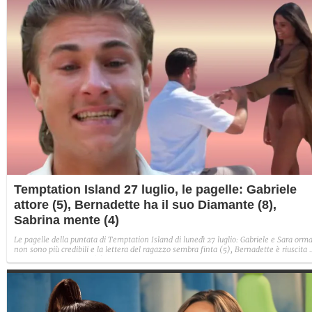
Temptation Island 27 luglio, le pagelle: Gabriele
attore (5), Bernadette ha il suo Diamante (8),
Sabrina mente (4)
Le pagelle della puntata di Temptation Island di lunedì 27 luglio: Gabriele e Sara orma
non sono più credibili e la lettera del ragazzo sembra finta (5), Bernadette è riuscita 
avere il suo Diamante (8) e Sabrina ha negato il bacio con Lory, tradendo di fatto sia
Giovanni che se stessa in un solo momento (4).