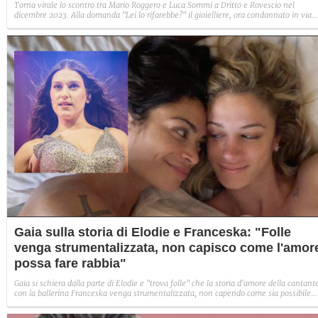
Torna virale lo scontro tra Mario Roggero e Luca Sommi a Dritto e Rovescio nel
dicembre 2023. Alla domanda "Lei lo rifarebbe?" il gioielliere, ora condannato in via
definitiva, rispose: "Sì, subito".
Gaia sulla storia di Elodie e Franceska: "Folle
venga strumentalizzata, non capisco come l'amor
possa fare rabbia"
Gaia si schiera dalla parte di Elodie e "trova folle" che la storia d'amore della cantant
con la ballerina Franceska venga strumentalizzata, non capendo come sia possibile
indignarsi davanti all'amore.