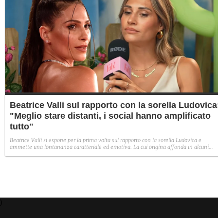
Beatrice Valli sul rapporto con la sorella Ludovica
"Meglio stare distanti, i social hanno amplificato
tutto"
Beatrice Valli si espone per la prima volta sul rapporto con la sorella Ludovica e
ammette una lontananza caratteriale ed emotiva. La cui origina affonda in alcuni
traumi familiari irrisolti: "Quando mia madre era in depressione, io e Eleonora
aiutavamo. Non perché non volesse farlo, ma perché era più piccola e aveva un vissu
diverso".
)