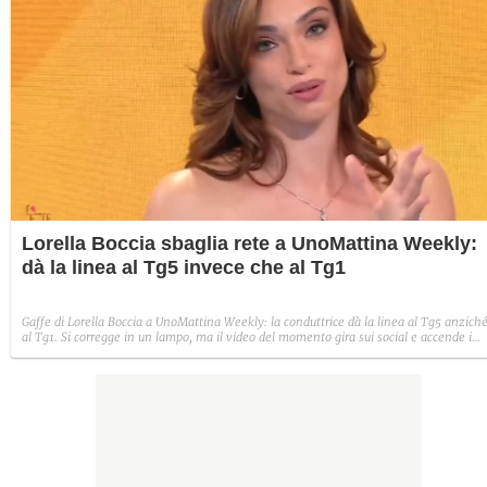
Lorella Boccia sbaglia rete a UnoMattina Weekly:
dà la linea al Tg5 invece che al Tg1
Gaffe di Lorella Boccia a UnoMattina Weekly: la conduttrice dà la linea al Tg5 anzich
al Tg1. Si corregge in un lampo, ma il video del momento gira sui social e accende i
commenti sulla rete.