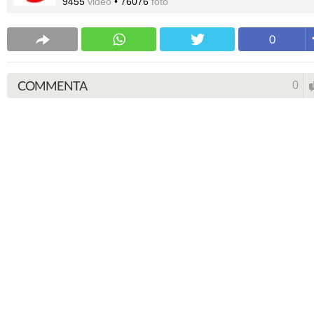
9455
video
•
76076
foto
0
COMMENTA
0