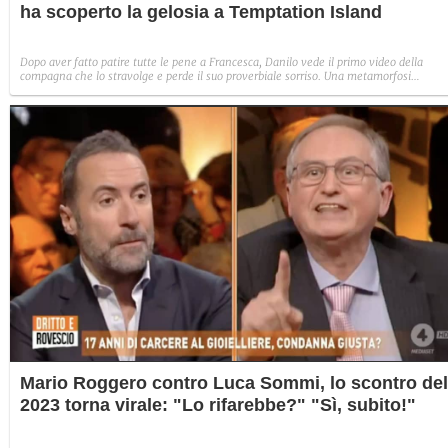
ha scoperto la gelosia a Temptation Island
Dopo aver fatto patire tutte le pene a Francesca, Danilo vede il primo video della
compagna che lo stravolge e perde il suo proverbiale sorriso. Una metamorfosi
improvvisa che, a suo modo, è simbolo del programma.
Mario Roggero contro Luca Sommi, lo scontro del
2023 torna virale: "Lo rifarebbe?" "Sì, subito!"