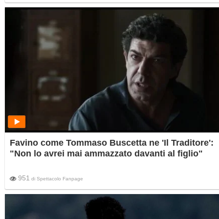
una volta a Hollywood. Con l'appello: "Non spoilerate!"
Favino come Tommaso Buscetta ne 'Il Traditore':
"Non lo avrei mai ammazzato davanti al figlio"
951
di
Spettacolo Fanpage