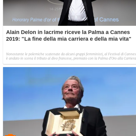
Alain Delon in lacrime riceve la Palma a Cannes
2019: "La fine della mia carriera e della mia vita"
Nonostante le polemiche scatenate da alcuni gruppi femministi, al Festival di Cannes
è andato in scena il tributo al divo francese, premiato con la Palma d'Oro alla Carriera
e accolto da una standing ovation. Lui ha risposto con la commozione e le lacrime pe
chi non c'è più (soprattutto i grandi amori Romy Schneider e Mireille Darc).