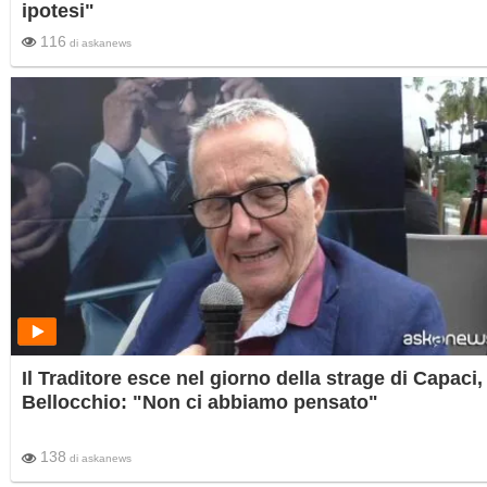
ipotesi"
116
di
askanews
Il Traditore esce nel giorno della strage di Capaci,
Bellocchio: "Non ci abbiamo pensato"
138
di
askanews