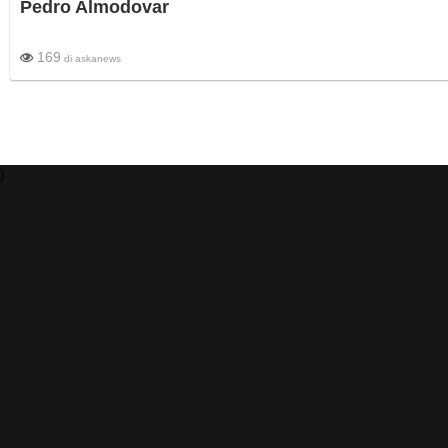
Pedro Almodovar
169
di
askanews
)