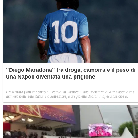
"Diego Maradona" tra droga, camorra e il peso di
una Napoli diventata una prigione
Presentato fuori concorso al Festival di Cannes, il documentario di Asif Kapadia che
arriverà nelle sale italiane a Settembre, è un gioiello di dramma, esaltazione e
umanità. Materiale inedito e un grande racconto dotato di un punto di vista chiaro e
personale del rapporto tra Napoli e Diego Armando Maradona.