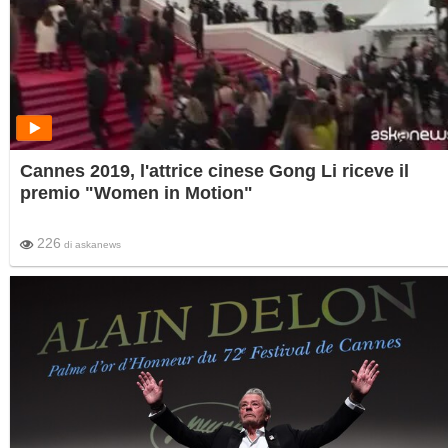
Cannes 2019, l'attrice cinese Gong Li riceve il
premio "Women in Motion"
226
di
askanews