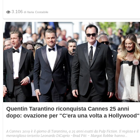
3.106
di
Ilaria Costabile
Quentin Tarantino riconquista Cannes 25 anni
dopo: ovazione per "C'era una volta a Hollywood"
A Cannes 2019 è il giorno di Tarantino, a 25 anni esatti da Pulp Fiction. Il regista e il
meraviglioso terzetto Leonardo DiCaprio -Brad Pitt - Margot Robbie hanno
entusiasmato il red carpet, mentre un lungo applauso ha chiuso la proiezione di C'era