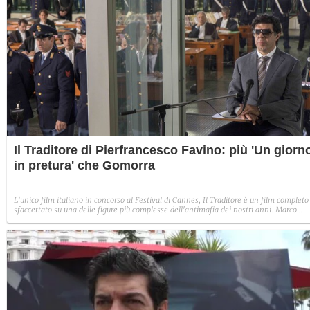
Il Traditore di Pierfrancesco Favino: più 'Un giorn
in pretura' che Gomorra
L'unico film italiano in concorso al Festival di Cannes, Il Traditore è un film completo
sfaccettato su una delle figure più complesse dell'antimafia dei nostri anni. Marco
Bellocchio, grazie alla presenza di Pierfrancesco Favino, riesce a permettersi un film
sia commerciale che d'autore, dalle ambizioni elevate.