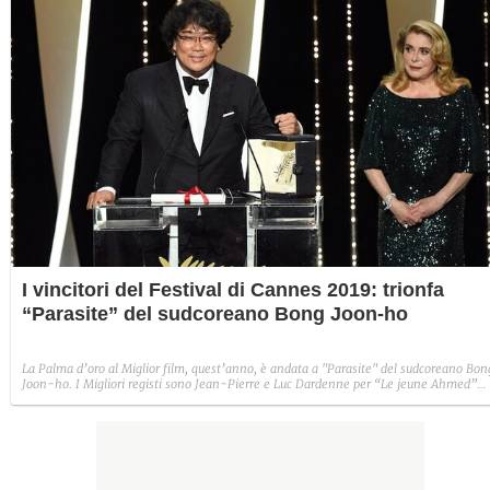
I vincitori del Festival di Cannes 2019: trionfa
“Parasite” del sudcoreano Bong Joon-ho
La Palma d’oro al Miglior film, quest’anno, è andata a "Parasite" del sudcoreano Bon
Joon-ho. I Migliori registi sono Jean-Pierre e Luc Dardenne per “Le jeune Ahmed”
invece i Migliori attori sono Antonio Banderas per “Dolor y Gloria” e Emily Beecham
per “Little Joe”. Il Gran Premio della Giuria è stato conquistato da Mati Diop per il fil
“Atlantique”.