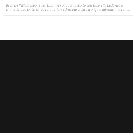
Beatrice Valli si espone per la prima volta sul rapporto con la sorella Ludovica e
ammette una lontananza caratteriale ed emotiva. La cui origina affonda in alcuni
traumi familiari irrisolti: "Quando mia madre era in depressione, io e Eleonora
aiutavamo. Non perché non volesse farlo, ma perché era più piccola e aveva un vissu
diverso".
)