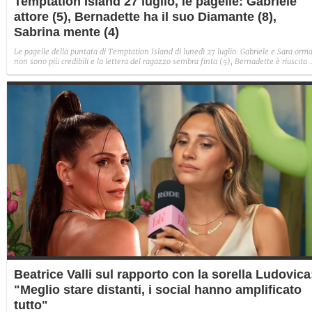
Temptation Island 27 luglio, le pagelle: Gabriele
attore (5), Bernadette ha il suo Diamante (8),
Sabrina mente (4)
Le pagelle della puntata di Temptation Island di lunedì 27 luglio: Gabriele e Sara orma
non sono più credibili e la lettera del ragazzo sembra finta (5), Bernadette è riuscita 
avere il suo Diamante (8) e Sabrina ha negato il bacio con Lory, tradendo di fatto sia
Giovanni che se stessa in un solo momento (4).
Beatrice Valli sul rapporto con la sorella Ludovica
"Meglio stare distanti, i social hanno amplificato
tutto"