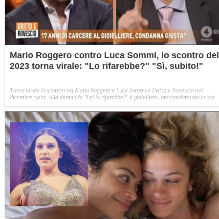
Mario Roggero contro Luca Sommi, lo scontro del
2023 torna virale: "Lo rifarebbe?" "Sì, subito!"
Torna virale lo scontro tra Mario Roggero e Luca Sommi a Dritto e Rovescio nel
dicembre 2023. Alla domanda "Lei lo rifarebbe?" il gioielliere, ora condannato in via
definitiva, rispose: "Sì, subito".