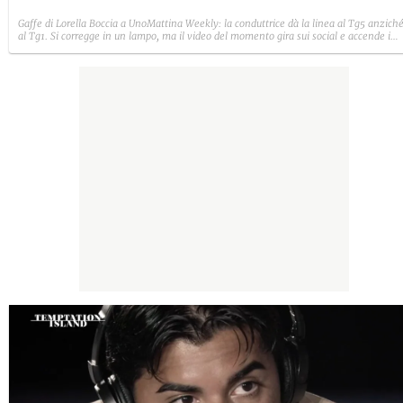
Gaffe di Lorella Boccia a UnoMattina Weekly: la conduttrice dà la linea al Tg5 anzich
al Tg1. Si corregge in un lampo, ma il video del momento gira sui social e accende i
commenti sulla rete.