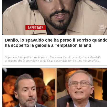
Danilo, lo spavaldo che ha perso il sorriso quand
ha scoperto la gelosia a Temptation Island
Dopo aver fatto patire tutte le pene a Francesca, Danilo vede il primo video della
compagna che lo stravolge e perde il suo proverbiale sorriso. Una metamorfosi
improvvisa che, a suo modo, è simbolo del programma.