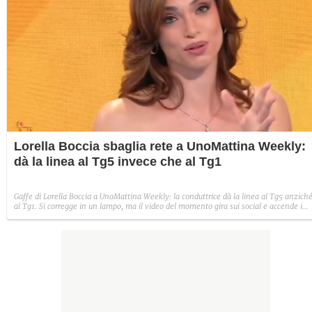
Lorella Boccia sbaglia rete a UnoMattina Weekly:
dà la linea al Tg5 invece che al Tg1
Gaffe di Lorella Boccia a UnoMattina Weekly: la conduttrice dà la linea al Tg5 anzich
al Tg1. Si corregge in un lampo, ma il video del momento gira sui social e accende i
commenti sulla rete.