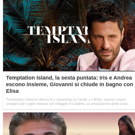
Temptation Island, la sesta puntata: Iris e Andrea
escono insieme, Giovanni si chiude in bagno con
Elisa
Temptation Island in diretta tv e streaming su Canale 5 e Witty: stasera i nuovi
sviluppi sulle coppie rimaste nel villaggio in Calabria. Le anticipazioni della sesta
puntata: Iris torna con Andrea ed escono insieme, Diamante vuole sposare Bernadett
Sabrina rifiuta il falò con Giovanni e si avvicina a Lory.