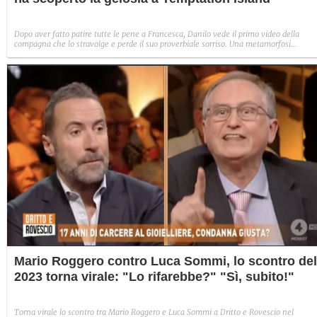
Dopo aver fatto patire tutte le pene a Francesca, Danilo vede il primo video della
compagna che lo stravolge e perde il suo proverbiale sorriso. Una metamorfosi
improvvisa che, a suo modo, è simbolo del programma.
Mario Roggero contro Luca Sommi, lo scontro del
2023 torna virale: "Lo rifarebbe?" "Sì, subito!"
Torna virale lo scontro tra Mario Roggero e Luca Sommi a Dritto e Rovescio nel