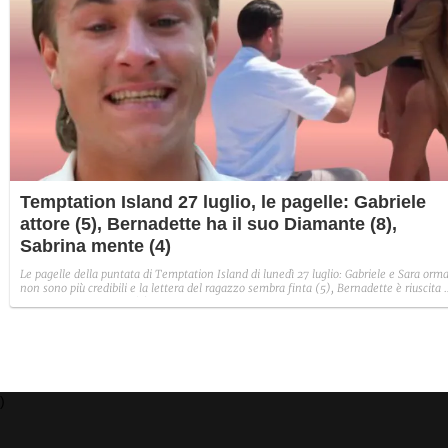
Temptation Island 27 luglio, le pagelle: Gabriele
attore (5), Bernadette ha il suo Diamante (8),
Sabrina mente (4)
Le pagelle della puntata di Temptation Island di lunedì 27 luglio: Gabriele e Sara orma
non sono più credibili e la lettera del ragazzo sembra finta (5), Bernadette è riuscita 
avere il suo Diamante (8) e Sabrina ha negato il bacio con Lory, tradendo di fatto sia
Giovanni che se stessa in un solo momento (4).
)