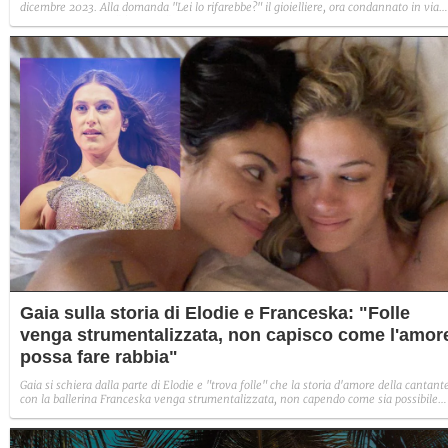
dicembre 2023. Alla domanda "Lei lo rifarebbe?" il gioielliere, ora condannato in via
definitiva, rispose: "Sì, subito".
Gaia sulla storia di Elodie e Franceska: "Folle
venga strumentalizzata, non capisco come l'amor
possa fare rabbia"
Gaia si schiera dalla parte di Elodie e "trova folle" che la storia d'amore della cantant
con la ballerina Franceska venga strumentalizzata, non capendo come sia possibile
indignarsi davanti all'amore.