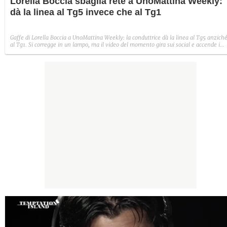
Lorella Boccia sbaglia rete a UnoMattina Weekly:
dà la linea al Tg5 invece che al Tg1
Gaffe di Lorella Boccia a UnoMattina Weekly: la conduttrice dà la linea al Tg5 anzich
al Tg1. Si corregge in un lampo, ma il video del momento gira sui social e accende i
commenti sulla rete.