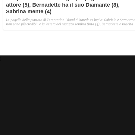
attore (5), Bernadette ha il suo Diamante (8),
Sabrina mente (4)
Le pagelle della puntata di Temptation Island di lunedì 27 luglio: Gabriele e Sara orma
non sono più credibili e la lettera del ragazzo sembra finta (5), Bernadette è riuscita 
avere il suo Diamante (8) e Sabrina ha negato il bacio con Lory, tradendo di fatto sia
Giovanni che se stessa in un solo momento (4).
)