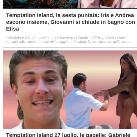
Temptation Island, la sesta puntata: Iris e Andrea
escono insieme, Giovanni si chiude in bagno con
Elisa
Temptation Island in diretta tv e streaming su Canale 5 e Witty: stasera i nuovi
sviluppi sulle coppie rimaste nel villaggio in Calabria. Le anticipazioni della sesta
puntata: Iris torna con Andrea ed escono insieme, Diamante vuole sposare Bernadett
Sabrina rifiuta il falò con Giovanni e si avvicina a Lory.
Temptation Island 27 luglio, le pagelle: Gabriele