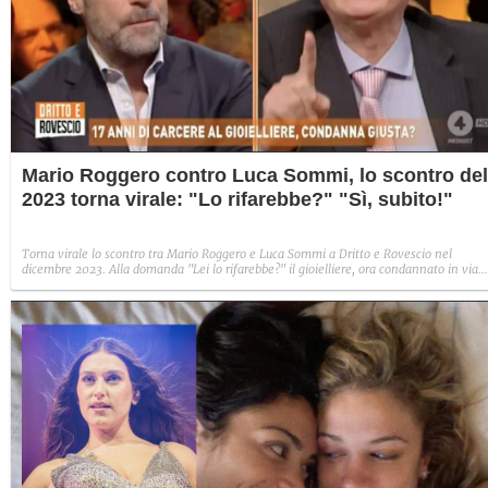
Mario Roggero contro Luca Sommi, lo scontro del
2023 torna virale: "Lo rifarebbe?" "Sì, subito!"
Torna virale lo scontro tra Mario Roggero e Luca Sommi a Dritto e Rovescio nel
dicembre 2023. Alla domanda "Lei lo rifarebbe?" il gioielliere, ora condannato in via
definitiva, rispose: "Sì, subito".