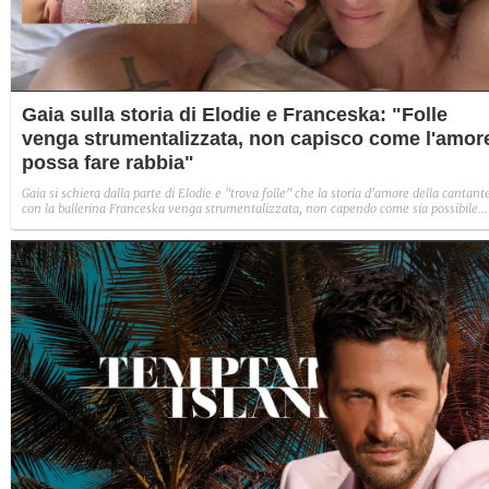
Gaia sulla storia di Elodie e Franceska: "Folle
venga strumentalizzata, non capisco come l'amor
possa fare rabbia"
Gaia si schiera dalla parte di Elodie e "trova folle" che la storia d'amore della cantant
con la ballerina Franceska venga strumentalizzata, non capendo come sia possibile
indignarsi davanti all'amore.