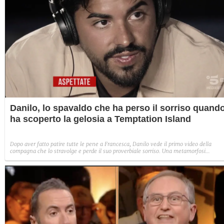
Danilo, lo spavaldo che ha perso il sorriso quand
ha scoperto la gelosia a Temptation Island
Dopo aver fatto patire tutte le pene a Francesca, Danilo vede il primo video della
compagna che lo stravolge e perde il suo proverbiale sorriso. Una metamorfosi
improvvisa che, a suo modo, è simbolo del programma.