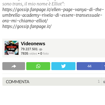
sono trans, il mio nome è Elliot":
https://gossip.fanpage.it/ellen-page-vanya-di-the-
umbrella-academy-rivela-di-essere-transessuale-
ora-mi-chiamo-elliot/
https://gossip.fanpage.it/
Videonews
79.227.501
7835
video
•
0
foto
44
COMMENTA
1