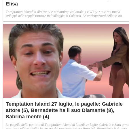
Elisa
Temptation Island in diretta tv e streaming su Canale 5 e Witty: stasera i nuovi
sviluppi sulle coppie rimaste nel villaggio in Calabria. Le anticipazioni della sesta
puntata: Iris torna con Andrea ed escono insieme, Diamante vuole sposare Bernadett
Sabrina rifiuta il falò con Giovanni e si avvicina a Lory.
Temptation Island 27 luglio, le pagelle: Gabriele
attore (5), Bernadette ha il suo Diamante (8),
Sabrina mente (4)
Le pagelle della puntata di Temptation Island di lunedì 27 luglio: Gabriele e Sara orma
non sono più credibili e la lettera del ragazzo sembra finta (5), Bernadette è riuscita 