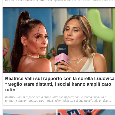
avere il suo Diamante (8) e Sabrina ha negato il bacio con Lory, tradendo di fatto sia
Giovanni che se stessa in un solo momento (4).
Beatrice Valli sul rapporto con la sorella Ludovica
"Meglio stare distanti, i social hanno amplificato
tutto"
Beatrice Valli si espone per la prima volta sul rapporto con la sorella Ludovica e
ammette una lontananza caratteriale ed emotiva. La cui origina affonda in alcuni
traumi familiari irrisolti: "Quando mia madre era in depressione, io e Eleonora
aiutavamo. Non perché non volesse farlo, ma perché era più piccola e aveva un vissu
diverso".