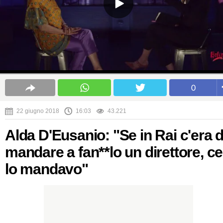
0
22 giugno 2018
16:03
43.221
Alda D'Eusanio: "Se in Rai c'era 
mandare a fan**lo un direttore, ce
lo mandavo"