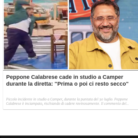
Peppone Calabrese cade in studio a Camper
durante la diretta: "Prima o poi ci resto secco"
Piccolo incidente in studio a Camper, durante la puntata del 30 luglio. Peppone
Calabrese è inciampato, rischiando di cadere rovinosamente. Il commento del
conduttore a Fanpage.it: "Per fortuna, il mio rinomato atletismo ha evitato il peggio".