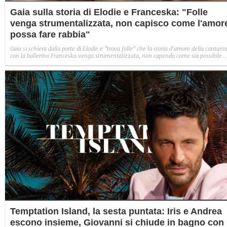
Gaia sulla storia di Elodie e Franceska: "Folle
venga strumentalizzata, non capisco come l'amor
possa fare rabbia"
Gaia si schiera dalla parte di Elodie e "trova folle" che la storia d'amore della cantant
con la ballerina Franceska venga strumentalizzata, non capendo come sia possibile
indignarsi davanti all'amore.
Temptation Island, la sesta puntata: Iris e Andrea
escono insieme, Giovanni si chiude in bagno con