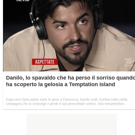
Danilo, lo spavaldo che ha perso il sorriso quand
ha scoperto la gelosia a Temptation Island
Dopo aver fatto patire tutte le pene a Francesca, Danilo vede il primo video della
compagna che lo stravolge e perde il suo proverbiale sorriso. Una metamorfosi
improvvisa che, a suo modo, è simbolo del programma.