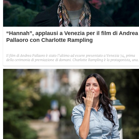
“Hannah”, applausi a Venezia per il film di Andrea
Pallaoro con Charlotte Rampling
Il film di Andrea Pallaoro è stato l’ultimo ad essere presentato a Venezia 74, prima
della cerimonia di premiazione di domani. Charlotte Rampling è la protagonista, una
donna rimasta sola dopo l’arresto di suo marito e che non riesce ad accettare la realtà
L’unico modo per affrontarla sarà quello di alienarsi dal mondo e a confrontarsi con s
stessa e la società che la circonda.