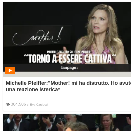
Michelle Pfeiffer:"Mother! mi ha distrutto. Ho avut
una reazione isterica”
304.506
di
Eva Carducci