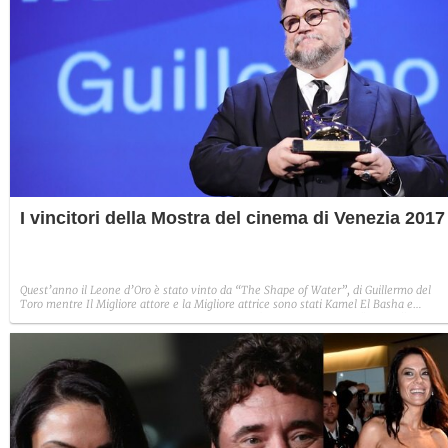
I vincitori della Mostra del cinema di Venezia 2017
Quest’anno il Leone d’Oro è stato vinto da “The Shape of Water”, di Guillermo del
Toro mentre Il Migliore attore e la Migliore attrice sono stati Kamel El Basha e
Charlotte Rampling. Il Gran Premio della Giuria è stato assegnato a “Foxtrot”, di
Samuel Moaz mentre il Miglior regista è il francese Xavier Legrand.