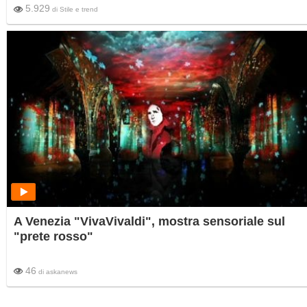
5.929
di
Stile e trend
A Venezia "VivaVivaldi", mostra sensoriale sul
"prete rosso"
46
di
askanews