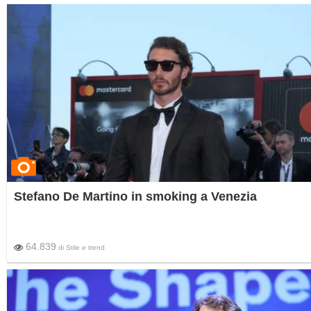
smoking firmato Gucci per calcare il red carpet.
Stefano De Martino in smoking a Venezia
64.839
di
Stile e trend