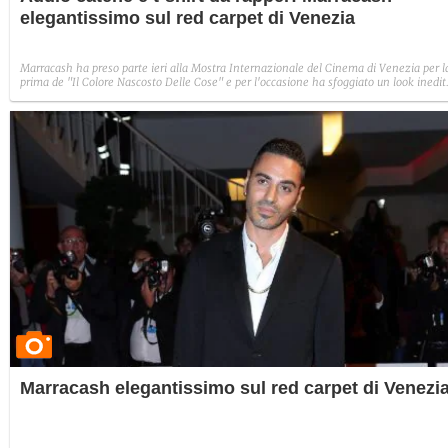
elegantissimo sul red carpet di Venezia
Marracash ha preso parte ieri alla Mostra Internazionale del Cinema di Venezia per l
prima de "Il Colore Nascosto Delle Cose" e per l'occasione ha sfoggiato un look inedit
Ha detto addio alle catene e alle t-shirt da rapper per dare spazio a un completo
classico elegantissimo firmato Versace.
Marracash elegantissimo sul red carpet di Venezi