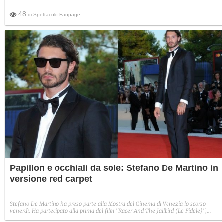
48
di
Spettacolo Fanpage
Papillon e occhiali da sole: Stefano De Martino in
versione red carpet
Stefano De Martino ha preso parte alla Mostra del Cinema di Venezia lo scorso
venerdì. Ha partecipato alla prima del film "Racer And The Jailbird (Le Fidele)",
sfoggiando un look elegantissimo. L'ex marito di Belén Rodriguez ha infatti scelto un