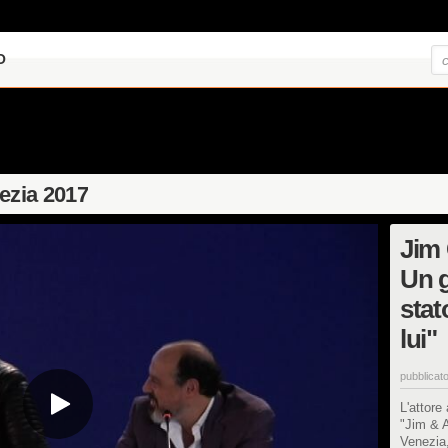
O
nezia 2017
Jim 
Un g
stat
lui"
pubblicato
L'attore
"Jim & 
Venezia