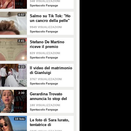
con la neo-mamma Adèle
348
VISUALIZZAZIONI
Spettacolo Fanpage
Exarchopoulos
0:57
Salmo su Tik Tok: "Ho
PLAY
GUARDA
un cancro della pelle"
e apre al dibattito sulle
9949
VISUALIZZAZIONI
creme solari
48
• di
Spettacolo Fanpage
64839
• di
Stile e trend
Spettacolo Fanpage
2:41
Stefano De Martino
riceve il premio
intitolato al padre
829
VISUALIZZAZIONI
Enrico
Spettacolo Fanpage
0:23
Il video del matrimonio
di Gianluigi
Donnarumma e Alessia
3767
VISUALIZZAZIONI
Elefante
Spettacolo Fanpage
2:30
Gerardina Trovato
annuncia lo stop del
tour per problemi di
180
VISUALIZZAZIONI
salute
Spettacolo Fanpage
10 foto
Le foto di Sara Iurato,
tentatrice di
Temptation Island 2026