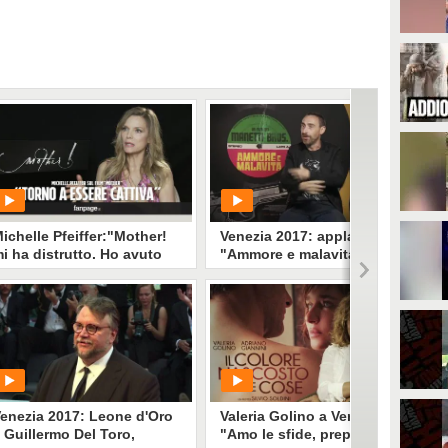
ichelle Pfeiffer:"Mother!
Venezia 2017: applausi per
i ha distrutto. Ho avuto
"Ammore e malavita" dei
na reazione isterica”
Manetti Bros, tra Bollywood
e Grease
PLAY
PLAY
304506
• di
Eva Carducci
62
• di
Spettacolo Fanpage
enezia 2017: Leone d'Oro
Valeria Golino a Venezia:
 Guillermo Del Toro,
"Amo le sfide, preparo il