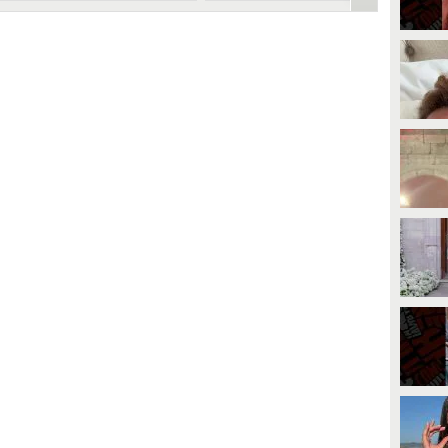
harlotte Rampling
mio film e non escludo di
igliore attrice
tornare in America"
PLAY
PLAY
79
• di
Spettacolo Fanpage
215
• di
Spettacolo Fanpage