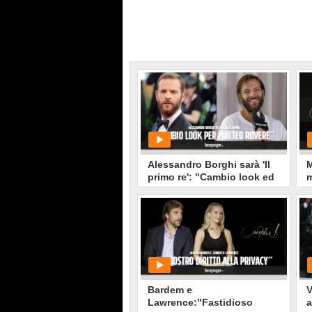
Alessandro Borghi sarà 'Il
M
primo re': "Cambio look ed
m
extension per il nuovo film
u
di Matteo Rovere”
PLAY
319329
• di
Eva Carducci
Bardem e
V
Lawrence:"Fastidioso
a