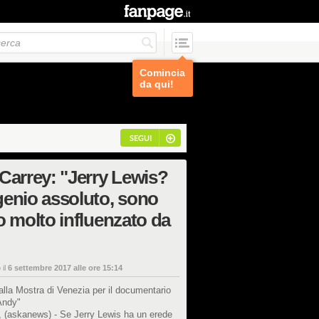
Comincia
da qui!
SEGUI
Carrey: "Jerry Lewis?
enio assoluto, sono
o molto influenzato da
 il
6 settembre 2017 alle ore 15:14
 alla Mostra di Venezia per il documentario
Andy"
, (askanews) - Se Jerry Lewis ha un erede