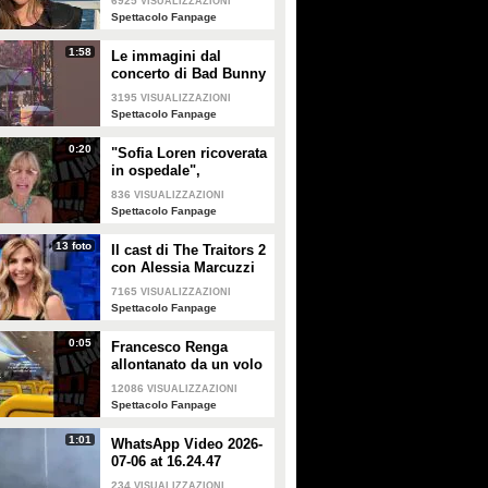
6925
VISUALIZZAZIONI
Spettacolo Fanpage
1:58
Le immagini dal
concerto di Bad Bunny
a Milano
3195
VISUALIZZAZIONI
Spettacolo Fanpage
0:20
"Sofia Loren ricoverata
in ospedale",
Alessandra Mussolini
836
VISUALIZZAZIONI
smentisce: "È serena e
Spettacolo Fanpage
forte"
13 foto
Il cast di The Traitors 2
con Alessia Marcuzzi
7165
VISUALIZZAZIONI
Spettacolo Fanpage
0:05
Francesco Renga
allontanato da un volo
Ryanair dopo una
12086
VISUALIZZAZIONI
discussione con gli
Spettacolo Fanpage
steward
1:01
WhatsApp Video 2026-
07-06 at 16.24.47
234
VISUALIZZAZIONI