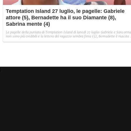
Temptation Island 27 luglio, le pagelle: Gabriele
attore (5), Bernadette ha il suo Diamante (8),
Sabrina mente (4)
Le pagelle della puntata di Temptation Island di lunedì 27 luglio: Gabriele e Sara orma
non sono più credibili e la lettera del ragazzo sembra finta (5), Bernadette è riuscita 
avere il suo Diamante (8) e Sabrina ha negato il bacio con Lory, tradendo di fatto sia
Giovanni che se stessa in un solo momento (4).
)