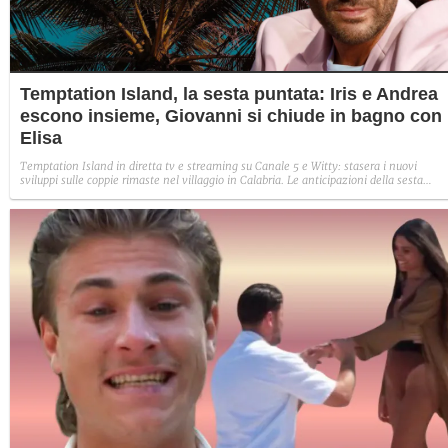
Temptation Island, la sesta puntata: Iris e Andrea
escono insieme, Giovanni si chiude in bagno con
Elisa
Temptation Island in diretta tv e streaming su Canale 5 e Witty: stasera i nuovi
sviluppi sulle coppie rimaste nel villaggio in Calabria. Le anticipazioni della sesta
puntata: Iris torna con Andrea ed escono insieme, Diamante vuole sposare Bernadett
Sabrina rifiuta il falò con Giovanni e si avvicina a Lory.