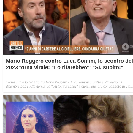
Mario Roggero contro Luca Sommi, lo scontro del
2023 torna virale: "Lo rifarebbe?" "Sì, subito!"
Torna virale lo scontro tra Mario Roggero e Luca Sommi a Dritto e Rovescio nel
dicembre 2023. Alla domanda "Lei lo rifarebbe?" il gioielliere, ora condannato in via
definitiva, rispose: "Sì, subito".