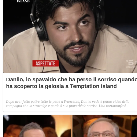
Danilo, lo spavaldo che ha perso il sorriso quand
ha scoperto la gelosia a Temptation Island
Dopo aver fatto patire tutte le pene a Francesca, Danilo vede il primo video della
compagna che lo stravolge e perde il suo proverbiale sorriso. Una metamorfosi
improvvisa che, a suo modo, è simbolo del programma.