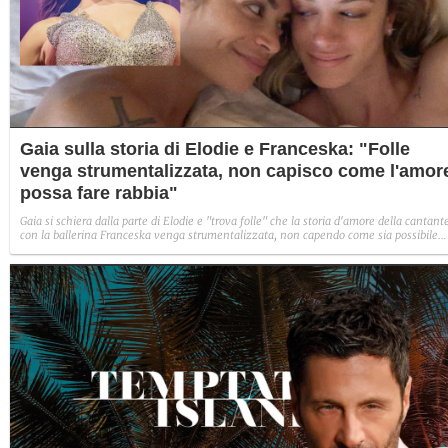
Gaia sulla storia di Elodie e Franceska: "Folle
venga strumentalizzata, non capisco come l'amor
possa fare rabbia"
Gaia si schiera dalla parte di Elodie e "trova folle" che la storia d'amore della cantant
con la ballerina Franceska venga strumentalizzata, non capendo come sia possibile
indignarsi davanti all'amore.