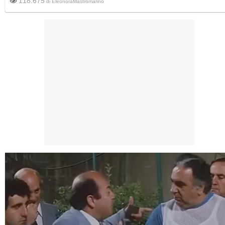
118.675
di
EleonoraMastromarino