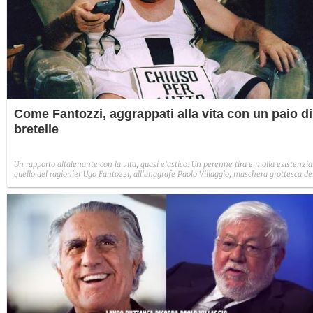
Come Fantozzi, aggrappati alla vita con un paio di
bretelle
Un rapporto altalenante con la vita, quasi elastico. Un perenne tira e molla esistenzia
quello del ragionier Ugo Fantozzi, all'anagrafe Paolo Villaggio, maschera grottesca de
cinema degli anni ’70 e uomo spesso in conflitto con le sue stesse debolezze.
L'orgoglio della miseria, che alla fine ci ha conquistati tutti con il principio
dell'identificazione e con il suo irresistibile nonsense.