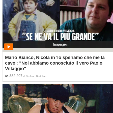
Mario Bianco, Nicola in 'Io speriamo che me la
cavo': "Noi abbiamo conosciuto il vero Paolo
Villaggio"
382.207
di
Stefano Bertolino