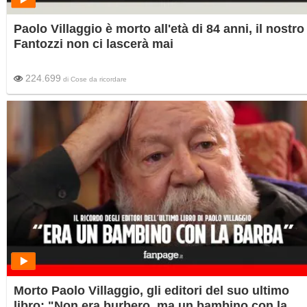
Paolo Villaggio è morto all'età di 84 anni, il nostro
Fantozzi non ci lascerà mai
224.699
di
Cose da ricordare
Morto Paolo Villaggio, gli editori del suo ultimo
libro: "Non era burbero, ma un bambino con la