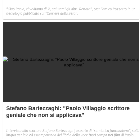
"Ciao Paolo, ci vediamo di là, salutami gli altri. Renato", così l'amico Pozzetto in un
necrologio pubblicato sul "Corriere della Sera".
Stefano Bartezzaghi: "Paolo Villaggio scrittore
geniale che non si applicava"
Intervista allo scrittore Stefano Bartezzaghi, esperto di "semiotica fantozziana", sull
lingua geniale ed estemporanea dei libri e della voce fuori campo nei film di Paolo