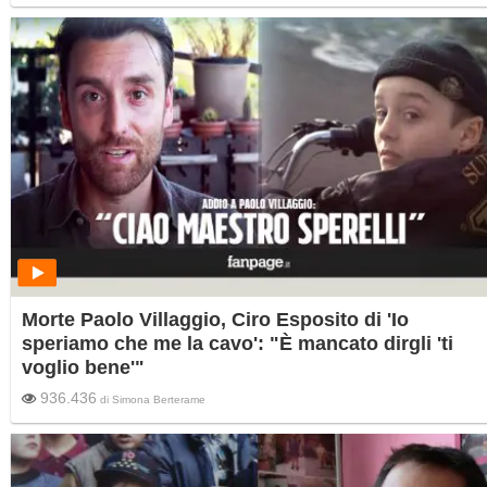
Villaggio.
Morte Paolo Villaggio, Ciro Esposito di 'Io
speriamo che me la cavo': "È mancato dirgli 'ti
voglio bene'"
936.436
di
Simona Berterame