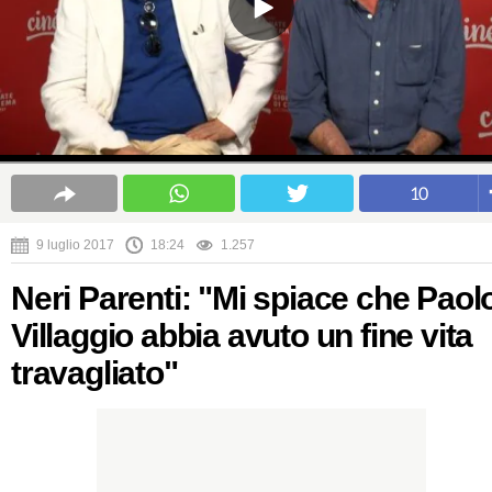
10
9 luglio 2017
18:24
1.257
Neri Parenti: "Mi spiace che Paol
Villaggio abbia avuto un fine vita
travagliato"