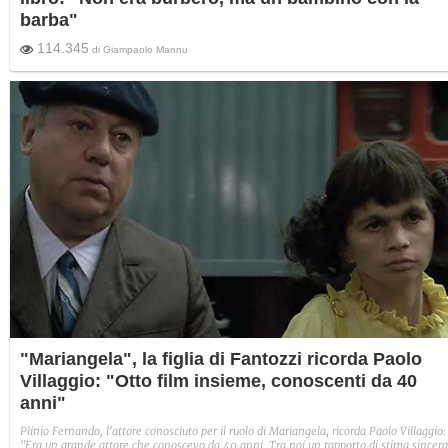
barba"
114.345
di
Giampaolo Mannu
"Mariangela", la figlia di Fantozzi ricorda Paolo
Villaggio: "Otto film insieme, conoscenti da 40
anni"
Plinio Fernando, l'attore conosciuto per il ruolo di Mariangela, ricorda Paolo Villaggio:
"Era un grande attore che conoscevo da 40 anni. Tra noi un rapporto di stima sincera