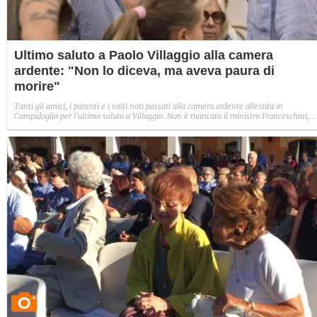
Ultimo saluto a Paolo Villaggio alla camera
ardente: "Non lo diceva, ma aveva paura di
morire"
Tanti gli amici, i parenti e i volti noti passati alla camera ardente allestita in
Campidoglio per l'ultimo saluto a Villaggio. Non è mancato il ministro Franceschini,
che ha definito Villaggio "un grande intellettuale". Le parole del figlio: "Scherzando
diceva sempre che non gli sarebbe piaciuto morire durante i Mondiali, perché
altrimenti non se lo sarebbe filato nessuno".