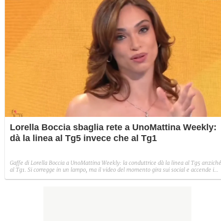
Lorella Boccia sbaglia rete a UnoMattina Weekly:
dà la linea al Tg5 invece che al Tg1
Gaffe di Lorella Boccia a UnoMattina Weekly: la conduttrice dà la linea al Tg5 anzich
al Tg1. Si corregge in un lampo, ma il video del momento gira sui social e accende i
commenti sulla rete.