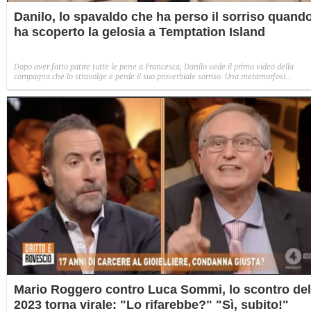
Danilo, lo spavaldo che ha perso il sorriso quand
ha scoperto la gelosia a Temptation Island
Dopo aver fatto patire tutte le pene a Francesca, Danilo vede il primo video della
compagna che lo stravolge e perde il suo proverbiale sorriso. Una metamorfosi
improvvisa che, a suo modo, è simbolo del programma.
Mario Roggero contro Luca Sommi, lo scontro del
2023 torna virale: "Lo rifarebbe?" "Sì, subito!"