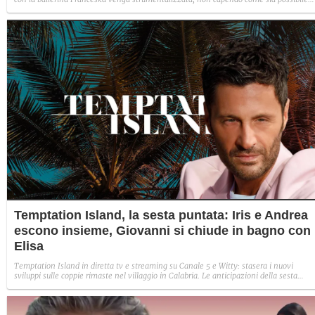
indignarsi davanti all'amore.
Temptation Island, la sesta puntata: Iris e Andrea
escono insieme, Giovanni si chiude in bagno con
Elisa
Temptation Island in diretta tv e streaming su Canale 5 e Witty: stasera i nuovi
sviluppi sulle coppie rimaste nel villaggio in Calabria. Le anticipazioni della sesta
puntata: Iris torna con Andrea ed escono insieme, Diamante vuole sposare Bernadett
Sabrina rifiuta il falò con Giovanni e si avvicina a Lory.