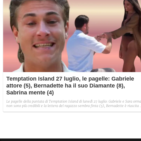
Temptation Island 27 luglio, le pagelle: Gabriele
attore (5), Bernadette ha il suo Diamante (8),
Sabrina mente (4)
Le pagelle della puntata di Temptation Island di lunedì 27 luglio: Gabriele e Sara orma
non sono più credibili e la lettera del ragazzo sembra finta (5), Bernadette è riuscita 
avere il suo Diamante (8) e Sabrina ha negato il bacio con Lory, tradendo di fatto sia
Giovanni che se stessa in un solo momento (4).