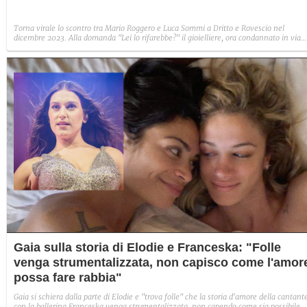
Torna virale lo scontro tra Mario Roggero e Luca Sommi a Dritto e Rovescio nel
dicembre 2023. Alla domanda "Lei lo rifarebbe?" il gioielliere, ora condannato in via
definitiva, rispose: "Sì, subito".
Gaia sulla storia di Elodie e Franceska: "Folle
venga strumentalizzata, non capisco come l'amor
possa fare rabbia"
Gaia si schiera dalla parte di Elodie e "trova folle" che la storia d'amore della cantant
con la ballerina Franceska venga strumentalizzata, non capendo come sia possibile