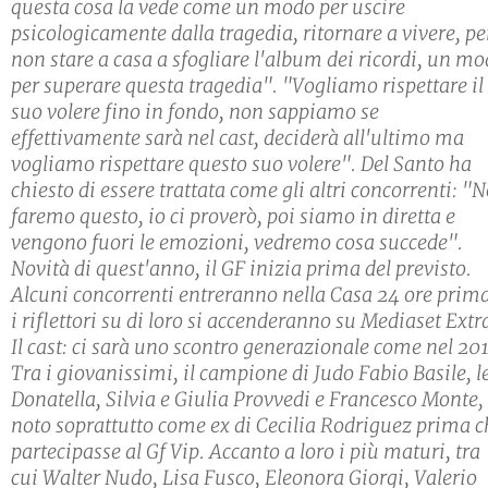
questa cosa la vede come un modo per uscire
psicologicamente dalla tragedia, ritornare a vivere, pe
non stare a casa a sfogliare l'album dei ricordi, un m
per superare questa tragedia". "Vogliamo rispettare il
suo volere fino in fondo, non sappiamo se
effettivamente sarà nel cast, deciderà all'ultimo ma
vogliamo rispettare questo suo volere". Del Santo ha
chiesto di essere trattata come gli altri concorrenti: "N
faremo questo, io ci proverò, poi siamo in diretta e
vengono fuori le emozioni, vedremo cosa succede".
Novità di quest'anno, il GF inizia prima del previsto.
Alcuni concorrenti entreranno nella Casa 24 ore prima
i riflettori su di loro si accenderanno su Mediaset Extr
Il cast: ci sarà uno scontro generazionale come nel 20
Tra i giovanissimi, il campione di Judo Fabio Basile, l
Donatella, Silvia e Giulia Provvedi e Francesco Monte,
noto soprattutto come ex di Cecilia Rodriguez prima c
partecipasse al Gf Vip. Accanto a loro i più maturi, tra
cui Walter Nudo, Lisa Fusco, Eleonora Giorgi, Valerio