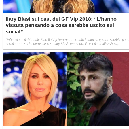
Ilary Blasi sul cast del GF Vip 2018: “L’hanno
vissuta pensando a cosa sarebbe uscito sui
social”
Un’edizione del Grande Fratello Vip fortemente condizionata da quanto sarebbe potu
accadere sui social network: così Ilary Blasi commenta il cast del reality show,
personaggi che avrebbero manifestato fin troppo fair play, senza mai esporsi:
“L’hanno vissuta pensando a ciò che di loro si sarebbe detto fuori”.