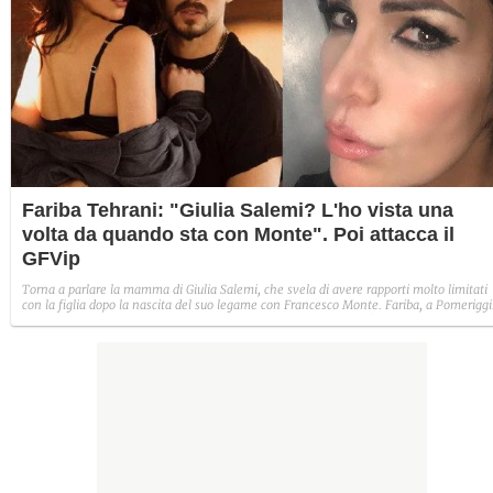
Fariba Tehrani: "Giulia Salemi? L'ho vista una
volta da quando sta con Monte". Poi attacca il
GFVip
Torna a parlare la mamma di Giulia Salemi, che svela di avere rapporti molto limitati
con la figlia dopo la nascita del suo legame con Francesco Monte. Fariba, a Pomeriggi
5 e su Instagram, ne ha un po' per tutti: dal settimanale DiPiù (che avrebbe
manipolato una sua lettera aperta) allo stesso GF Vip.