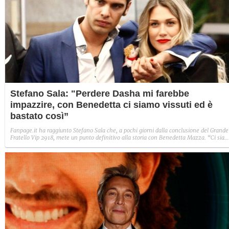
Stefano Sala: "Perdere Dasha mi farebbe
impazzire, con Benedetta ci siamo vissuti ed è
bastato così”
Fanpage.it ha raggiunto Stefano Sala che, a pochi giorni dalla conclusione del Grande
Fratello Vip 2918, mete un punto definitivo alla storia con Benedetta Mazza. “Ci sia
vissuti ed è bastato così, adesso so che perdere Dasha mi farebbe impazzire” raccont
il modello. È evidente che ha fatto chiarezza nel suo cuore: quella con la compagna d
gioco resterà un’amicizia, i suoi sentimenti vanno alla compagna.