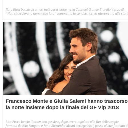
Ilary Blasi boccia gli amori nati quest’anno nella Casa del Grande Fratello Vip 2018.
“Non ci credevano nemmeno loro” commenta la conduttrice, in riferimento alle stori
nate nella Casa. E paragonando l’edizione appena terminata con quella del 2017, dic
“Il GF dello scorso anno fu quello degli amori e delle sorprese”.
Francesco Monte e Giulia Salemi hanno trascorso
la notte insieme dopo la finale del GF Vip 2018
Lisa Fusco lancia l’ennesimo gossip e, dopo avere regalato alle fan della coppia
formata da Elia Fongaro e Jane Alexander alcuni pettegolezzi, passa al duo formato d