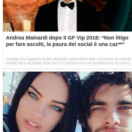
Andrea Mainardi dopo il GF Vip 2018: “Non litigo
per fare ascolti, la paura dei social è una caz**”
Fanpage.it ha raggiunto Andrea Mainardi a pochi giorni dalla conclusione del Grande
Fratello Vip 2018, reality show che si è concluso con il suo secondo posto. Accusato a
più riprese di essere stato “trasparente”, ha dimostrato di essere riuscito ad arrivare a
pubblico a casa. E a chi lo critica replica: “Non litigo solo per fare audience, perché
dovrei cambiare la mia natura?”.