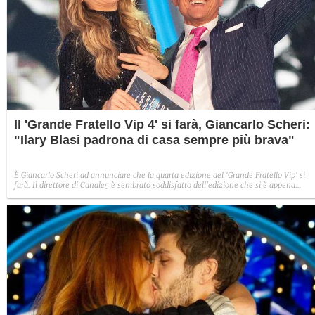
Il 'Grande Fratello Vip 4' si farà, Giancarlo Scheri:
"Ilary Blasi padrona di casa sempre più brava"
È Giancarlo Scheri ad annunciare che la quarta edizione del 'Grande Fratello Vip' si
farà. Il direttore di Canale5 è sembrato soddisfatto dell'edizione che si è appena
conclusa e si è complimentato con Ilary Blasi, Alfonso Signorini, la Gialappa's Band e
gli autori che hanno costruito ogni puntata.