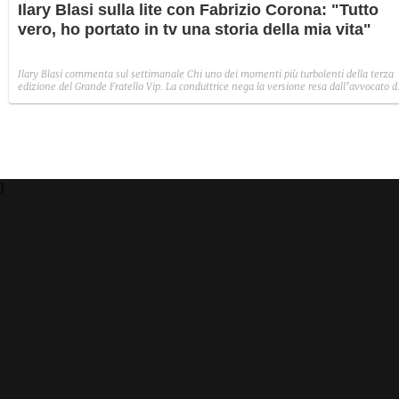
Ilary Blasi sulla lite con Fabrizio Corona: "Tutto
vero, ho portato in tv una storia della mia vita"
Ilary Blasi commenta sul settimanale Chi uno dei momenti più turbolenti della terza
edizione del Grande Fratello Vip. La conduttrice nega la versione resa dall’avvocato d
Fabrizio Corona a proposito del litigio in diretta tv: “Non mi presto a questi teatrini.
Essendo un reality, per la prima volta una conduttrice ha portato una storia di vita
sua”.
)