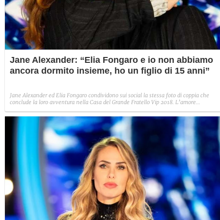
Jane Alexander: “Elia Fongaro e io non abbiamo
ancora dormito insieme, ho un figlio di 15 anni”
Jane Alexander ed Elia Fongaro condividono sui social la stessa foto di coppia che
conclude la loro avventura nella Casa del Grande Fratello Vip 2018. L’amore
cominciato a Cinecittà prosegue anche lontano dalle telecamere. Ma l’attrice precisa:
“Non abbiamo ancora dormito insieme, io ho un figlio di 15 anni da tutelare”.