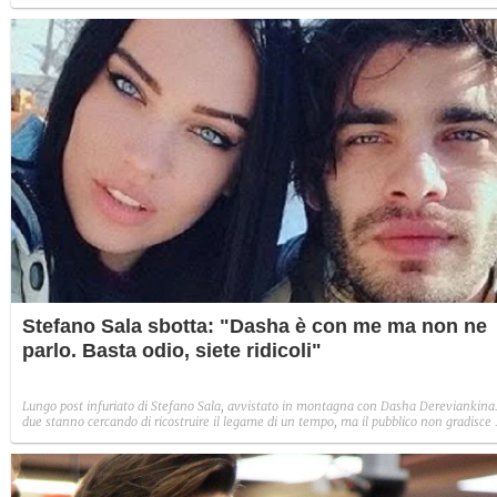
insieme in montagna, con un gruppo di amici. Non c'è invece traccia della fidanzata d
Stefano, la modella ucraina Dasha Dereviankina.
Stefano Sala sbotta: "Dasha è con me ma non ne
parlo. Basta odio, siete ridicoli"
Lungo post infuriato di Stefano Sala, avvistato in montagna con Dasha Dereviankina.
due stanno cercando di ricostruire il legame di un tempo, ma il pubblico non gradisce 
loro discrezione sui social. Lui non ci sta e sbotta: "Nessuna mancanza di rispetto e
nessuno scoop a fini di lucro. Basta odio, seguite qualcun altro".