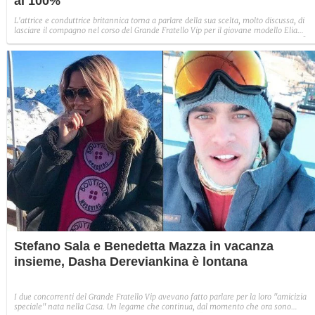
al 100%"
L'attrice e conduttrice britannica torna a parlare della sua scelta, molto discussa, di
lasciare il compagno nel corso del Grande Fratello Vip per il giovane modello Elia
Fongaro. Una decisione di cui non si è mai pentita: "Perché ho mollato Gianmarco? L
sua proposta di matrimonio è stata una mancanza di rispetto".
Stefano Sala e Benedetta Mazza in vacanza
insieme, Dasha Dereviankina è lontana
I due concorrenti del Grande Fratello Vip avevano fatto parlare per la loro "amicizia
speciale" nata nella Casa. Un legame che continua, dal momento che ora sono