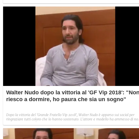
Francesco Monte e Giulia Salemi. “Hanno dormito insieme dopo la finale del GF,
ancora adesso sono in camera” ha raccontato la subrettina a proposito dei due.
Walter Nudo dopo la vittoria al 'GF Vip 2018': "No
riesco a dormire, ho paura che sia un sogno"
Dopo la vittoria del 'Grande Fratello Vip 2018', Walter Nudo è apparso sui social per
ringraziare tutti coloro che lo hanno sostenuto. L'attore e modello ha ammesso di no
riuscire a dormire. È sorpreso dall'affetto da cui è stato travolto e teme di svegliarsi e
scoprire che si è trattato solo di un sogno.