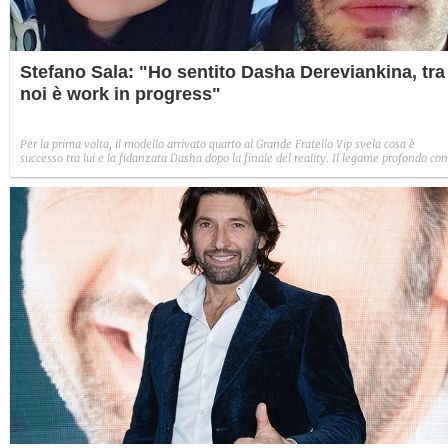
Stefano Sala: "Ho sentito Dasha Dereviankina, tra
noi è work in progress"
Per la prima volta, il modello arrivato quarto al Grande Fratello Vip svela cosa è
successo tra lui e la fidanzata Dasha dopo la finale del reality. Il legame profondo con
Benedetta Mazza potrebbe aver compromesso la loro relazione: Stefano e la giovane
ucraina si sono sentiti ma non si sono ancora visti, dal momento che lei non è in
Italia.