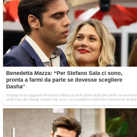
Benedetta Mazza: “Per Stefano Sala ci sono,
pronta a farmi da parte se dovesse scegliere
Dasha"
Fanpage.it ha raggiunto Benedetta Mazza a pochi giorni dalla fine della sua avventu
nella Casa del Grande Fratello Vip 2018. L’ex ereditiera conferma l’intenzione di dare
del tempo a Stefano Sala, affinché faccia chiarezza nei suoi sentimenti. Presente e
consapevole, fa sapere che è disposta a dargli del tempo: “Per lui ci sono e lo sa. Se
sceglierà di tornare con Dasha, mi farò da parte anche come amica”.