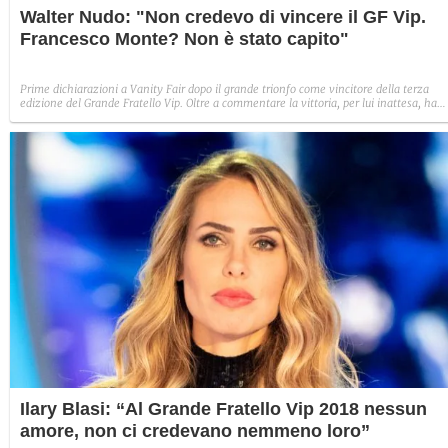
Walter Nudo: "Non credevo di vincere il GF Vip.
Francesco Monte? Non è stato capito"
Prime dichiarazioni a Vanity Fair dopo il grande trionfo come vincitore della terza
edizione del Grande Fratello Vip. Oltre a commentare la vittoria, per lui inattesa, ha
parlato dei due concorrenti con cui ha sviluppato una grande amicizia: Andrea
Mainardi e Francesco Monte.
Ilary Blasi: “Al Grande Fratello Vip 2018 nessun
amore, non ci credevano nemmeno loro”