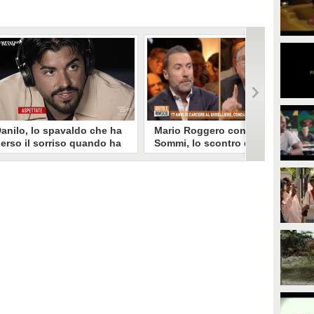
anilo, lo spavaldo che ha
Mario Roggero contro Luca
erso il sorriso quando ha
Sommi, lo scontro del 2023
coperto la gelosia a
torna virale: "Lo
emptation Island
rifarebbe?" "Sì, subito!"
opo aver fatto patire tutte le
Torna virale lo scontro tra Mario
ene a Francesca, Danilo vede il
Roggero e Luca Sommi a Dritto e
rimo video della compagna che
Rovescio nel dicembre 2023. Alla
o stravolge e perde il suo
domanda "Lei lo rifarebbe?" il
roverbiale sorriso. Una
gioielliere, ora condannato in via
etamorfosi improvvisa che, a
definitiva, rispose: "Sì, subito".
uo modo, è simbolo del
rogramma.