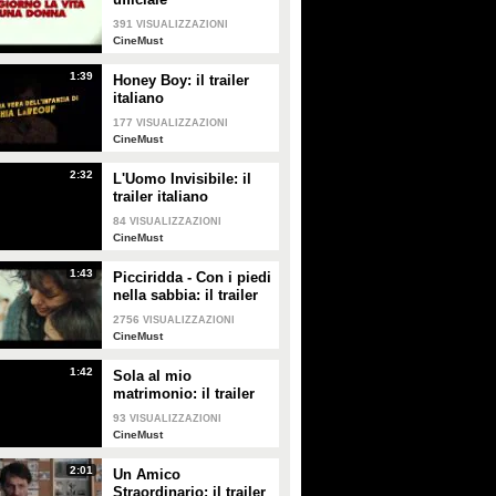
391
VISUALIZZAZIONI
CineMust
1:39
Honey Boy: il trailer
italiano
177
VISUALIZZAZIONI
CineMust
2:32
L'Uomo Invisibile: il
trailer italiano
84
VISUALIZZAZIONI
CineMust
1:43
Picciridda - Con i piedi
nella sabbia: il trailer
italiano
2756
VISUALIZZAZIONI
CineMust
1:42
Sola al mio
matrimonio: il trailer
italiano
93
VISUALIZZAZIONI
CineMust
2:01
Un Amico
Straordinario: il trailer