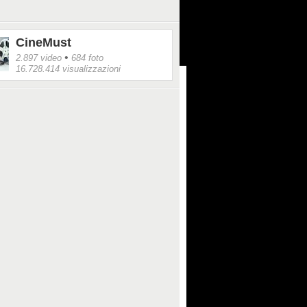
CineMust
•
2.897 video
684 foto
16.728.414 visualizzazioni