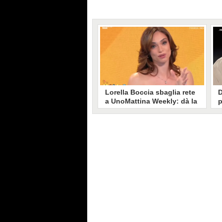
Lorella Boccia sbaglia rete
D
a UnoMattina Weekly: dà la
p
linea al Tg5 invece che al
s
Tg1
T
Gaffe di Lorella Boccia a
D
UnoMattina Weekly: la conduttrice
p
dà la linea al Tg5 anziché al Tg1.
p
Si corregge in un lampo, ma il
l
video del momento gira sui social
p
e accende i commenti sulla rete.
m
s
p