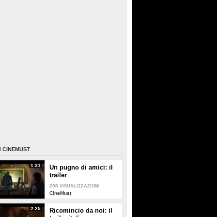
I
CINEMUST
1:31
Un pugno di amici: il
trailer
298
VISUALIZZAZIONI
CineMust
2:25
Ricomincio da noi: il