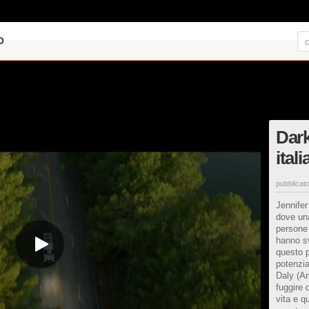
O
Dark
ital
pubblicato
Jennifer
dove una
persone 
hanno sv
questo p
potenzia
Daly (A
fuggire 
vita e q