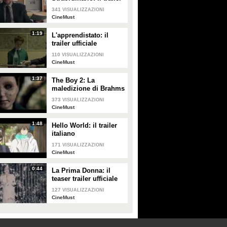
italiano
341
VISUALIZZAZIONI
CineMust
1:19
L'apprendistato: il
trailer ufficiale
110
VISUALIZZAZIONI
CineMust
1:37
The Boy 2: La
maledizione di Brahms
- il trailer italiano
373
VISUALIZZAZIONI
CineMust
1:48
Hello World: il trailer
italiano
171
VISUALIZZAZIONI
CineMust
0:44
La Prima Donna: il
teaser trailer ufficiale
127
VISUALIZZAZIONI
CineMust