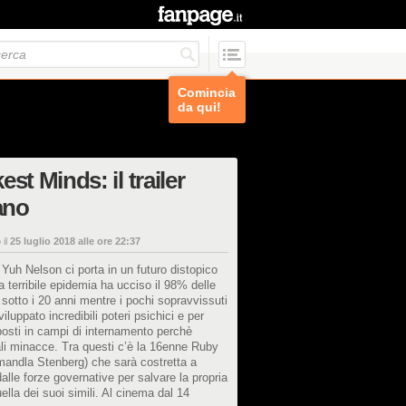
Comincia
da qui!
est Minds: il trailer
iano
 il
25 luglio 2018 alle ore 22:37
 Yuh Nelson ci porta in un futuro distopico
 terribile epidemia ha ucciso il 98% delle
sotto i 20 anni mentre i pochi sopravvissuti
iluppato incredibili poteri psichici e per
osti in campi di internamento perchè
li minacce. Tra questi c’è la 16enne Ruby
mandla Stenberg) che sarà costretta a
dalle forze governative per salvare la propria
uella dei suoi simili. Al cinema dal 14