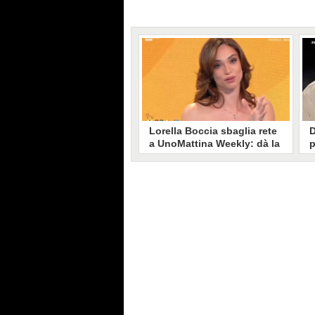
Lorella Boccia sbaglia rete
D
a UnoMattina Weekly: dà la
p
linea al Tg5 invece che al
s
Tg1
T
Gaffe di Lorella Boccia a
D
UnoMattina Weekly: la conduttrice
p
dà la linea al Tg5 anziché al Tg1.
p
Si corregge in un lampo, ma il
l
video del momento gira sui social
p
e accende i commenti sulla rete.
m
s
p