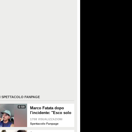
I
SPETTACOLO FANPAGE
0:59
Marco Fatata dopo
l'incidente: "Esco solo
di sera, i primi tempi
1708
VISUALIZZAZIONI
non riuscivo a
Spettacolo Fanpage
guardarmi"