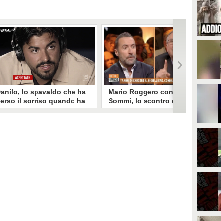
anilo, lo spavaldo che ha
Mario Roggero contro Luca
erso il sorriso quando ha
Sommi, lo scontro del 2023
coperto la gelosia a
torna virale: "Lo
emptation Island
rifarebbe?" "Sì, subito!"
opo aver fatto patire tutte le
Torna virale lo scontro tra Mario
ene a Francesca, Danilo vede il
Roggero e Luca Sommi a Dritto e
rimo video della compagna che
Rovescio nel dicembre 2023. Alla
o stravolge e perde il suo
domanda "Lei lo rifarebbe?" il
roverbiale sorriso. Una
gioielliere, ora condannato in via
etamorfosi improvvisa che, a
definitiva, rispose: "Sì, subito".
uo modo, è simbolo del
rogramma.