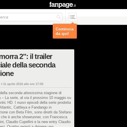
Comincia
da qui!
orra 2": il trailer
ciale della seconda
ione
 il
11 aprile 2016 alle ore 17:55
er della seconda attesissima stagione di
– La serie, al via il prossimo 10 maggio su
ntic HD. I nuovi episodi della serie prodotta
tlantic, Cattleya e Fandango in
ione con Beta Film, sono diretti da Stefano
, che è anche showrunner, con Francesca
i, Claudio Cupellini e la new entry Claudio
si. Quattro registi a dirigere uno