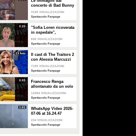
Le immagini dal
concerto di Bad Bunny
a Milano
3195
VISUALIZZAZIONI
Spettacolo Fanpage
0:20
"Sofia Loren ricoverata
in ospedale",
Alessandra Mussolini
836
VISUALIZZAZIONI
smentisce: "È serena e
Spettacolo Fanpage
forte"
13 foto
Il cast di The Traitors 2
con Alessia Marcuzzi
7155
VISUALIZZAZIONI
Spettacolo Fanpage
0:05
Francesco Renga
allontanato da un volo
Ryanair dopo una
12084
VISUALIZZAZIONI
discussione con gli
Spettacolo Fanpage
steward
1:01
WhatsApp Video 2026-
07-06 at 16.24.47
234
VISUALIZZAZIONI
Spettacolo Fanpage