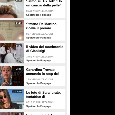
0:57
Salmo su Tik Tok: "Ho
un cancro della pelle"
e apre al dibattito sulle
9941
VISUALIZZAZIONI
creme solari
Spettacolo Fanpage
2:41
Stefano De Martino
riceve il premio
intitolato al padre
827
VISUALIZZAZIONI
Enrico
Spettacolo Fanpage
0:23
Il video del matrimonio
di Gianluigi
Donnarumma e Alessia
3765
VISUALIZZAZIONI
Elefante
Spettacolo Fanpage
2:30
Gerardina Trovato
annuncia lo stop del
tour per problemi di
179
VISUALIZZAZIONI
salute
Spettacolo Fanpage
10 foto
Le foto di Sara Iurato,
tentatrice di
Temptation Island 2026
6916
VISUALIZZAZIONI
Spettacolo Fanpage
1:58