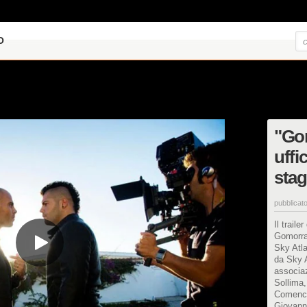
O
"Gom
uffi
stag
pubblicato
Il trail
Gomorra 
Sky Atla
da Sky A
associaz
Sollima
Comencin
Giovanne