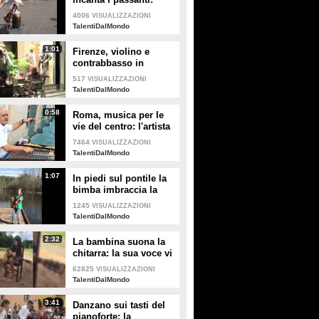
l'armoniosa melodia
4006
VISUALIZZAZIONI
nel cuore di Roma
TalentiDalMondo
1:01
Firenze, violino e
contrabbasso in
strada: i musicisti
517
VISUALIZZAZIONI
stupiscono tutti con il
TalentiDalMondo
loro talento
0:58
Roma, musica per le
vie del centro: l'artista
di strada incanta i
7464
VISUALIZZAZIONI
turisti
TalentiDalMondo
1:07
In piedi sul pontile la
bimba imbraccia la
chitarra e inizia a
1245
VISUALIZZAZIONI
cantare: la sua voce
TalentiDalMondo
mette i brividi
2:32
La bambina suona la
chitarra: la sua voce vi
incanterà
62825
VISUALIZZAZIONI
TalentiDalMondo
3:41
Danzano sui tasti del
pianoforte: la