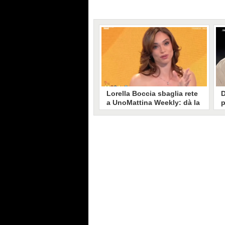
Lorella Boccia sbaglia rete
D
a UnoMattina Weekly: dà la
p
linea al Tg5 invece che al
s
Tg1
T
Gaffe di Lorella Boccia a
D
UnoMattina Weekly: la conduttrice
p
dà la linea al Tg5 anziché al Tg1.
p
Si corregge in un lampo, ma il
l
video del momento gira sui social
p
e accende i commenti sulla rete.
m
s
p