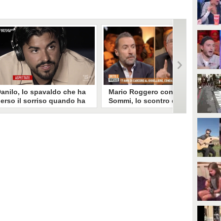
anilo, lo spavaldo che ha
Mario Roggero contro Luca
erso il sorriso quando ha
Sommi, lo scontro del 2023
coperto la gelosia a
torna virale: "Lo
emptation Island
rifarebbe?" "Sì, subito!"
opo aver fatto patire tutte le
Torna virale lo scontro tra Mario
ene a Francesca, Danilo vede il
Roggero e Luca Sommi a Dritto e
rimo video della compagna che
Rovescio nel dicembre 2023. Alla
o stravolge e perde il suo
domanda "Lei lo rifarebbe?" il
roverbiale sorriso. Una
gioielliere, ora condannato in via
etamorfosi improvvisa che, a
definitiva, rispose: "Sì, subito".
uo modo, è simbolo del
rogramma.