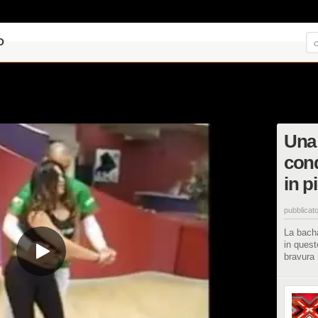
O
Una
conq
in p
pubblicato
La bacha
in quest
bravura 