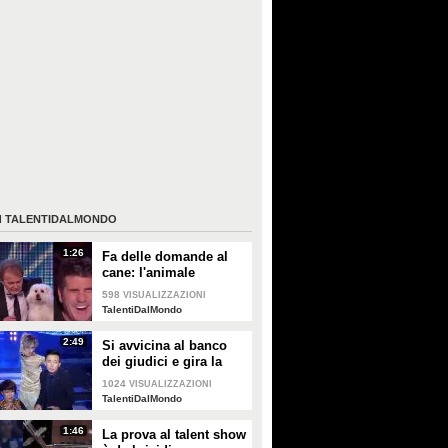
I
TALENTIDALMONDO
1:26
Fa delle domande al
cane: l'animale
"parlante" risponde
598
VISUALIZZAZIONI
facendo impazzire tutti
TalentiDalMondo
i presenti
2:49
Si avvicina al banco
dei giudici e gira la
testa indietro
1024
VISUALIZZAZIONI
terrorizzando i presenti
TalentiDalMondo
1:46
La prova al talent show