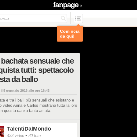
Comincia
da qui!
 bachata sensuale che
uista tutti: spettacolo
ista da ballo
 il
5 gennaio 2016 alle ore 16:43
ta è tra i balli più sensuali che esistano e
o video Anna e Carlos mostrano tutta la loro
in questa danza tanto amata.
TalentiDalMondo
•
433 video
80 foto