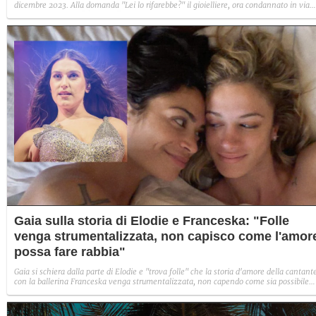
dicembre 2023. Alla domanda "Lei lo rifarebbe?" il gioielliere, ora condannato in via
definitiva, rispose: "Sì, subito".
Gaia sulla storia di Elodie e Franceska: "Folle
venga strumentalizzata, non capisco come l'amor
possa fare rabbia"
Gaia si schiera dalla parte di Elodie e "trova folle" che la storia d'amore della cantant
con la ballerina Franceska venga strumentalizzata, non capendo come sia possibile
indignarsi davanti all'amore.