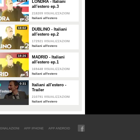
18:52
LONDRA - Italiani
all'estero ep.3
218209
VISUALIZZAZIONI
Italiani all'estero
18:02
DUBLINO - Italiani
all'estero ep.2
172921
VISUALIZZAZIONI
Italiani all'estero
18:26
MADRID - Italiani
all'estero ep.1
169448
VISUALIZZAZIONI
Italiani all'estero
0:31
Italiani all'estero -
Trailer
210791
VISUALIZZAZIONI
Italiani all'estero
GNALAZIONI
APP IPHONE
APP ANDROID