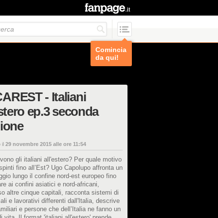
Comincia
da qui!
REST - Italiani
estero ep.3 seconda
ione
 il
29 novembre 2015 alle ore 11:54
ono gli italiani all'estero? Per quale motivo
spinti fino all’Est? Ugo Capolupo affronta un
aggio lungo il confine nord-est europeo fino
re ai confini asiatici e nord-africani,
so altre cinque capitali, racconta sistemi di
ali e lavorativi differenti dall'Italia, descrive
amiliari e persone che dell’Italia ne fanno un
 vita. Il format 'italiani all'estero' prende