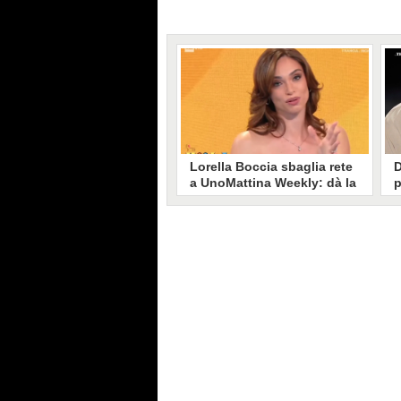
Lorella Boccia sbaglia rete
D
a UnoMattina Weekly: dà la
p
linea al Tg5 invece che al
s
Tg1
T
Gaffe di Lorella Boccia a
D
UnoMattina Weekly: la conduttrice
p
dà la linea al Tg5 anziché al Tg1.
p
Si corregge in un lampo, ma il
l
video del momento gira sui social
p
e accende i commenti sulla rete.
m
s
p