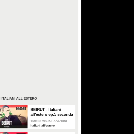
I
ITALIANI ALL'ESTERO
20:01
BEIRUT - Italiani
all'estero ep.5 seconda
stagione
159908
VISUALIZZAZIONI
Italiani all'estero