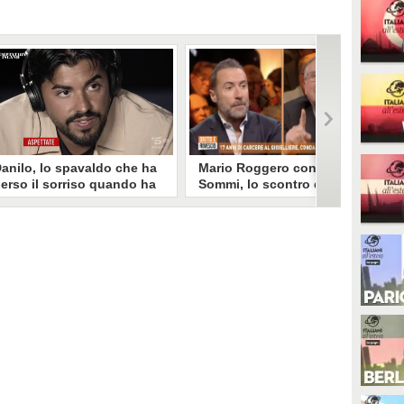
anilo, lo spavaldo che ha
Mario Roggero contro Luca
erso il sorriso quando ha
Sommi, lo scontro del 2023
coperto la gelosia a
torna virale: "Lo
emptation Island
rifarebbe?" "Sì, subito!"
opo aver fatto patire tutte le
Torna virale lo scontro tra Mario
ene a Francesca, Danilo vede il
Roggero e Luca Sommi a Dritto e
rimo video della compagna che
Rovescio nel dicembre 2023. Alla
o stravolge e perde il suo
domanda "Lei lo rifarebbe?" il
roverbiale sorriso. Una
gioielliere, ora condannato in via
etamorfosi improvvisa che, a
definitiva, rispose: "Sì, subito".
uo modo, è simbolo del
rogramma.