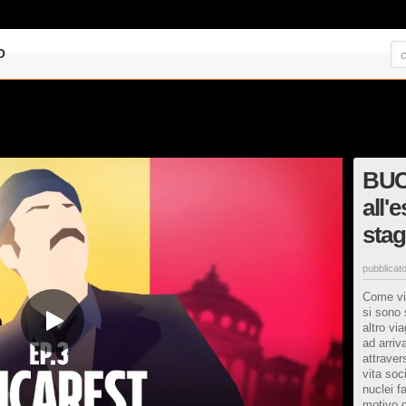
O
BUCA
all'
stag
pubblicato
Come viv
si sono 
altro vi
ad arriva
attraver
vita soci
nuclei f
motivo di