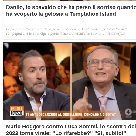
Danilo, lo spavaldo che ha perso il sorriso quand
ha scoperto la gelosia a Temptation Island
Dopo aver fatto patire tutte le pene a Francesca, Danilo vede il primo video della
compagna che lo stravolge e perde il suo proverbiale sorriso. Una metamorfosi
improvvisa che, a suo modo, è simbolo del programma.
Mario Roggero contro Luca Sommi, lo scontro del
2023 torna virale: "Lo rifarebbe?" "Sì, subito!"