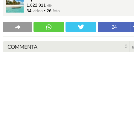
1.822.911
34
video
•
26
foto
24
COMMENTA
0