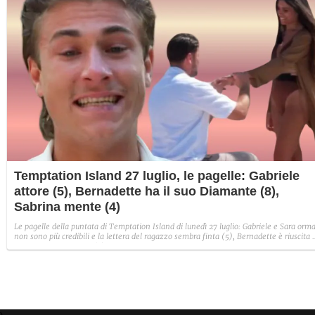
Temptation Island 27 luglio, le pagelle: Gabriele
attore (5), Bernadette ha il suo Diamante (8),
Sabrina mente (4)
Le pagelle della puntata di Temptation Island di lunedì 27 luglio: Gabriele e Sara orma
non sono più credibili e la lettera del ragazzo sembra finta (5), Bernadette è riuscita 
avere il suo Diamante (8) e Sabrina ha negato il bacio con Lory, tradendo di fatto sia
Giovanni che se stessa in un solo momento (4).