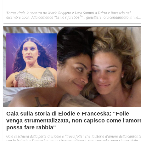
Torna virale lo scontro tra Mario Roggero e Luca Sommi a Dritto e Rovescio nel
dicembre 2023. Alla domanda "Lei lo rifarebbe?" il gioielliere, ora condannato in via
definitiva, rispose: "Sì, subito".
Gaia sulla storia di Elodie e Franceska: "Folle
venga strumentalizzata, non capisco come l'amor
possa fare rabbia"
Gaia si schiera dalla parte di Elodie e "trova folle" che la storia d'amore della cantant
con la ballerina Franceska venga strumentalizzata, non capendo come sia possibile