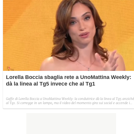
Lorella Boccia sbaglia rete a UnoMattina Weekly:
dà la linea al Tg5 invece che al Tg1
Gaffe di Lorella Boccia a UnoMattina Weekly: la conduttrice dà la linea al Tg5 anzich
al Tg1. Si corregge in un lampo, ma il video del momento gira sui social e accende i
commenti sulla rete.