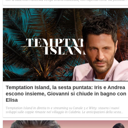
indignarsi davanti all'amore.
Temptation Island, la sesta puntata: Iris e Andrea
escono insieme, Giovanni si chiude in bagno con
Elisa
Temptation Island in diretta tv e streaming su Canale 5 e Witty: stasera i nuovi
sviluppi sulle coppie rimaste nel villaggio in Calabria. Le anticipazioni della sesta
puntata: Iris torna con Andrea ed escono insieme, Diamante vuole sposare Bernadett
Sabrina rifiuta il falò con Giovanni e si avvicina a Lory.