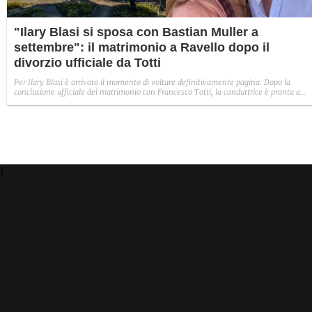
"Ilary Blasi si sposa con Bastian Muller a
settembre": il matrimonio a Ravello dopo il
divorzio ufficiale da Totti
Per Ilary Blasi è arrivato il momento di voltare definitivamente pagina. Dopo la
conclusione ufficiale del matrimonio con Francesco Totti, la conduttrice è pronta a
pronunciare un nuovo "sì". La data esatta resta blindata, ma le indiscrezioni parlano 
un fine settimana, probabilmente l'ultimo dell'estate (a ridosso del 22 settembre).
Secondo quanto apprende AGI, il matrimonio con l'imprenditore tedesco Bastian
Müller si celebrerà infatti il prossimo settembre a Ravello, in Costiera Amalfitana, da
tempo nel cuore della coppia.
)