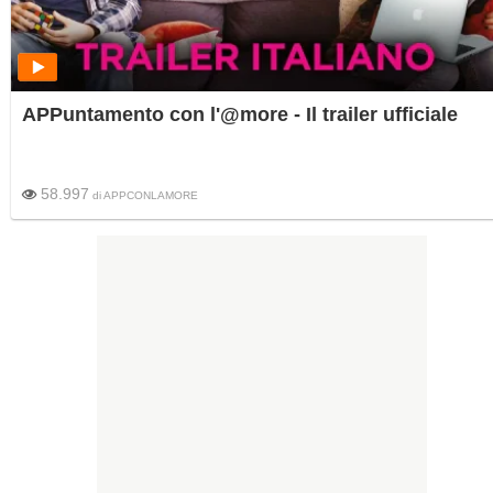
APPuntamento con l'@more - Il trailer ufficiale
58.997
di
APPCONLAMORE