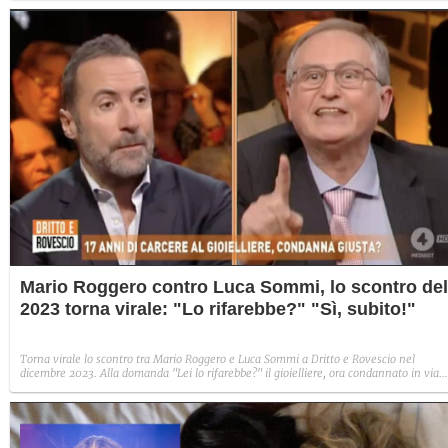
Mario Roggero contro Luca Sommi, lo scontro del
2023 torna virale: "Lo rifarebbe?" "Sì, subito!"
Torna virale lo scontro tra Mario Roggero e Luca Sommi a Dritto e Rovescio nel
dicembre 2023. Alla domanda "Lei lo rifarebbe?" il gioielliere, ora condannato in via
definitiva, rispose: "Sì, subito".