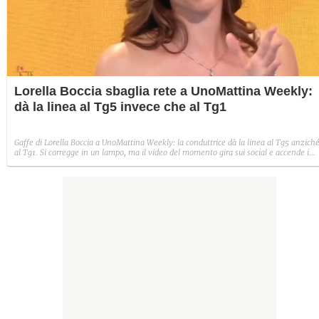
Lorella Boccia sbaglia rete a UnoMattina Weekly:
dà la linea al Tg5 invece che al Tg1
Gaffe di Lorella Boccia a UnoMattina Weekly: la conduttrice dà la linea al Tg5 anzich
al Tg1. Si corregge in un lampo, ma il video del momento gira sui social e accende i
commenti sulla rete.