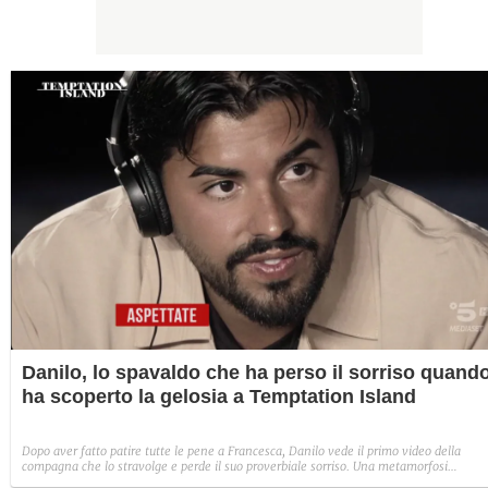
Danilo, lo spavaldo che ha perso il sorriso quand
ha scoperto la gelosia a Temptation Island
Dopo aver fatto patire tutte le pene a Francesca, Danilo vede il primo video della
compagna che lo stravolge e perde il suo proverbiale sorriso. Una metamorfosi
improvvisa che, a suo modo, è simbolo del programma.