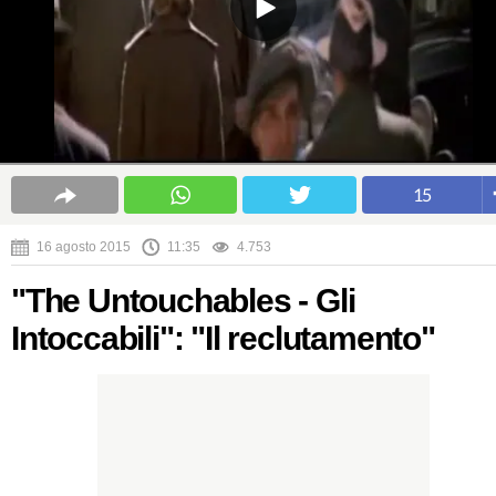
15
16 agosto 2015
11:35
4.753
"The Untouchables - Gli
Intoccabili": "Il reclutamento"