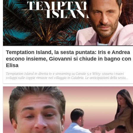
Temptation Island, la sesta puntata: Iris e Andrea
escono insieme, Giovanni si chiude in bagno con
Elisa
Temptation Island in diretta tv e streaming su Canale 5 e Witty: stasera i nuovi
sviluppi sulle coppie rimaste nel villaggio in Calabria. Le anticipazioni della sesta
puntata: Iris torna con Andrea ed escono insieme, Diamante vuole sposare Bernadett
Sabrina rifiuta il falò con Giovanni e si avvicina a Lory.