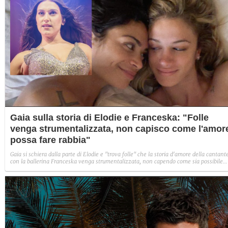
Gaia sulla storia di Elodie e Franceska: "Folle
venga strumentalizzata, non capisco come l'amor
possa fare rabbia"
Gaia si schiera dalla parte di Elodie e "trova folle" che la storia d'amore della cantant
con la ballerina Franceska venga strumentalizzata, non capendo come sia possibile
indignarsi davanti all'amore.