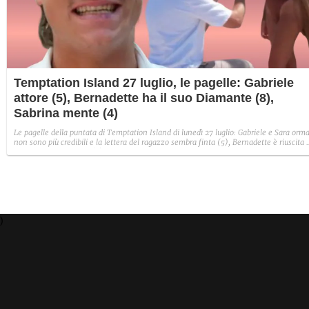
Temptation Island 27 luglio, le pagelle: Gabriele
attore (5), Bernadette ha il suo Diamante (8),
Sabrina mente (4)
Le pagelle della puntata di Temptation Island di lunedì 27 luglio: Gabriele e Sara orma
non sono più credibili e la lettera del ragazzo sembra finta (5), Bernadette è riuscita 
avere il suo Diamante (8) e Sabrina ha negato il bacio con Lory, tradendo di fatto sia
Giovanni che se stessa in un solo momento (4).
)