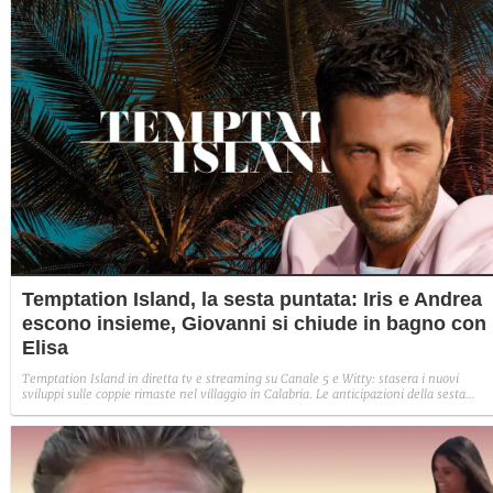
Temptation Island, la sesta puntata: Iris e Andrea
escono insieme, Giovanni si chiude in bagno con
Elisa
Temptation Island in diretta tv e streaming su Canale 5 e Witty: stasera i nuovi
sviluppi sulle coppie rimaste nel villaggio in Calabria. Le anticipazioni della sesta
puntata: Iris torna con Andrea ed escono insieme, Diamante vuole sposare Bernadett
Sabrina rifiuta il falò con Giovanni e si avvicina a Lory.