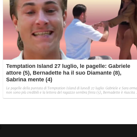
Temptation Island 27 luglio, le pagelle: Gabriele
attore (5), Bernadette ha il suo Diamante (8),
Sabrina mente (4)
Le pagelle della puntata di Temptation Island di lunedì 27 luglio: Gabriele e Sara orma
non sono più credibili e la lettera del ragazzo sembra finta (5), Bernadette è riuscita 
avere il suo Diamante (8) e Sabrina ha negato il bacio con Lory, tradendo di fatto sia
Giovanni che se stessa in un solo momento (4).
)