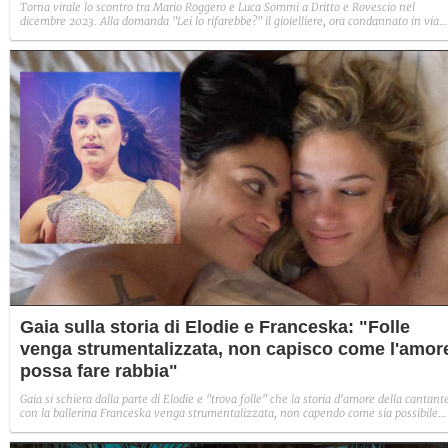
Torna virale lo scontro tra Mario Roggero e Luca Sommi a Dritto e Rovescio nel
dicembre 2023. Alla domanda "Lei lo rifarebbe?" il gioielliere, ora condannato in via
definitiva, rispose: "Sì, subito".
Gaia sulla storia di Elodie e Franceska: "Folle
venga strumentalizzata, non capisco come l'amor
possa fare rabbia"
Gaia si schiera dalla parte di Elodie e "trova folle" che la storia d'amore della cantant
con la ballerina Franceska venga strumentalizzata, non capendo come sia possibile
indignarsi davanti all'amore.