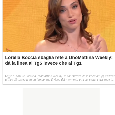
Lorella Boccia sbaglia rete a UnoMattina Weekly:
dà la linea al Tg5 invece che al Tg1
Gaffe di Lorella Boccia a UnoMattina Weekly: la conduttrice dà la linea al Tg5 anzich
al Tg1. Si corregge in un lampo, ma il video del momento gira sui social e accende i
commenti sulla rete.