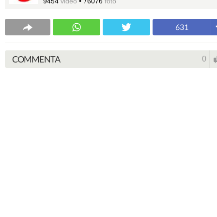
9454
video
•
76076
foto
631
COMMENTA
0