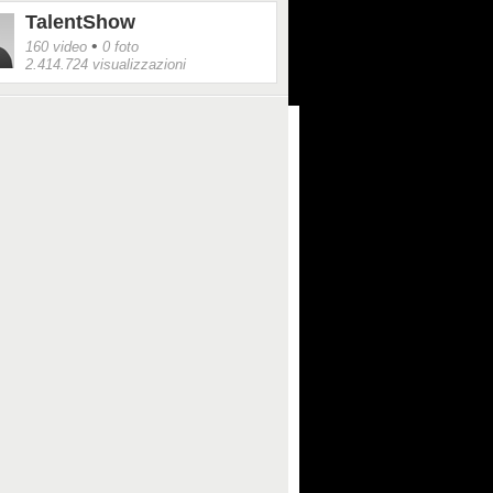
TalentShow
•
160 video
0 foto
2.414.724 visualizzazioni