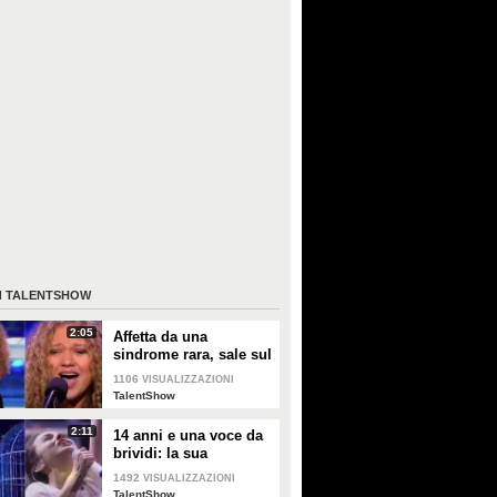
I
TALENTSHOW
2:05
Affetta da una
sindrome rara, sale sul
palco del talent: la sua
1106
VISUALIZZAZIONI
voce conquista tutti
TalentShow
2:11
14 anni e una voce da
brividi: la sua
performance è pura
1492
VISUALIZZAZIONI
emozione
TalentShow