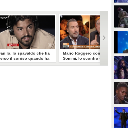
anilo, lo spavaldo che ha
Mario Roggero contro Luca
erso il sorriso quando ha
Sommi, lo scontro del 2023
coperto la gelosia a
torna virale: "Lo
emptation Island
rifarebbe?" "Sì, subito!"
opo aver fatto patire tutte le
Torna virale lo scontro tra Mario
ene a Francesca, Danilo vede il
Roggero e Luca Sommi a Dritto e
rimo video della compagna che
Rovescio nel dicembre 2023. Alla
o stravolge e perde il suo
domanda "Lei lo rifarebbe?" il
roverbiale sorriso. Una
gioielliere, ora condannato in via
etamorfosi improvvisa che, a
definitiva, rispose: "Sì, subito".
uo modo, è simbolo del
rogramma.