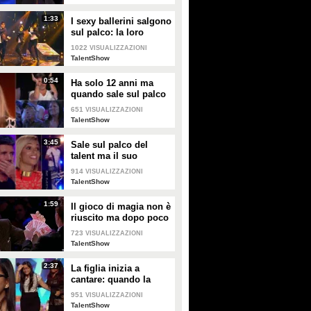
brividi
1:33
I sexy ballerini salgono
sul palco: la loro
insolita performance
1022
VISUALIZZAZIONI
infiamma lo studio
TalentShow
0:54
Ha solo 12 anni ma
quando sale sul palco
incanta lo studio: la
651
VISUALIZZAZIONI
sua performance è
TalentShow
straordinaria
3:45
Sale sul palco del
talent ma il suo
numero è troppo
914
VISUALIZZAZIONI
pericoloso: i giudici
TalentShow
sono sconvolti
1:59
Il gioco di magia non è
riuscito ma dopo poco
accade qualcosa di
723
VISUALIZZAZIONI
inaspettato
TalentShow
2:37
La figlia inizia a
cantare: quando la
mamma la affianca
951
VISUALIZZAZIONI
tutto diventa
TalentShow