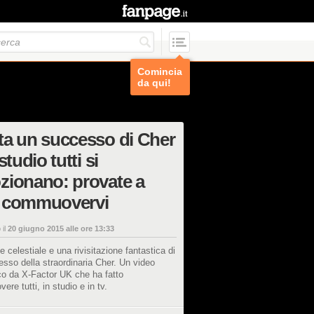
Comincia
da qui!
a un successo di Cher
studio tutti si
zionano: provate a
 commuovervi
 il
20 giugno 2015 alle ore 13:33
 celestiale e una rivisitazione fantastica di
sso della straordinaria Cher. Un video
co da X-Factor UK che ha fatto
re tutti, in studio e in tv.