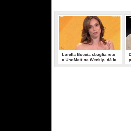
Lorella Boccia sbaglia rete
D
a UnoMattina Weekly: dà la
p
linea al Tg5 invece che al
s
Tg1
T
Gaffe di Lorella Boccia a
D
UnoMattina Weekly: la conduttrice
p
dà la linea al Tg5 anziché al Tg1.
p
Si corregge in un lampo, ma il
l
video del momento gira sui social
p
e accende i commenti sulla rete.
m
s
p