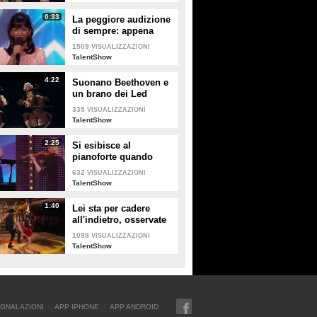
commovente
0:33
La peggiore audizione
di sempre: appena
inizia a cantare non
1509
VISUALIZZAZIONI
smetterete di ridere
TalentShow
4:22
Suonano Beethoven e
un brano dei Led
Zeppelin insieme:
335
VISUALIZZAZIONI
l'esibizione è
TalentShow
ineguagliabile
2:25
Si esibisce al
pianoforte quando
entra una donna: ha
632
VISUALIZZAZIONI
inizio un grande
TalentShow
spettacolo
1:40
Lei sta per cadere
all'indietro, osservate
cosa fa lui con la
1098
VISUALIZZAZIONI
gamba destra
TalentShow
GNALAZIONI
APP IPHONE
APP ANDROID