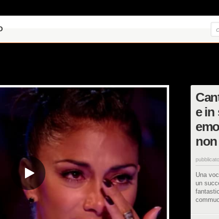
O
Cant
e in 
emo
non
pubblicato
Una voce
un succe
fantasti
commuove