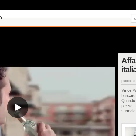
O
Affar
ital
pubblicato
Vince Va
bancarot
Quando d
per soff
surreale