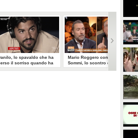
anilo, lo spavaldo che ha
Mario Roggero contro Luca
erso il sorriso quando ha
Sommi, lo scontro del 2023
coperto la gelosia a
torna virale: "Lo
emptation Island
rifarebbe?" "Sì, subito!"
opo aver fatto patire tutte le
Torna virale lo scontro tra Mario
ene a Francesca, Danilo vede il
Roggero e Luca Sommi a Dritto e
rimo video della compagna che
Rovescio nel dicembre 2023. Alla
o stravolge e perde il suo
domanda "Lei lo rifarebbe?" il
roverbiale sorriso. Una
gioielliere, ora condannato in via
etamorfosi improvvisa che, a
definitiva, rispose: "Sì, subito".
uo modo, è simbolo del
rogramma.