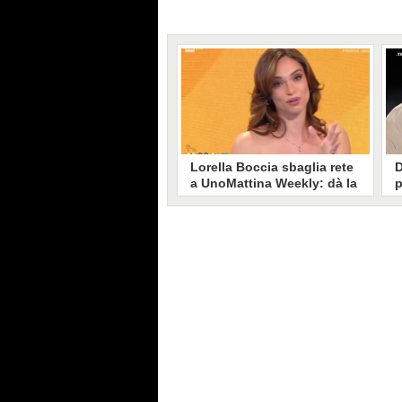
Lorella Boccia sbaglia rete
D
a UnoMattina Weekly: dà la
p
linea al Tg5 invece che al
s
Tg1
T
Gaffe di Lorella Boccia a
D
UnoMattina Weekly: la conduttrice
p
dà la linea al Tg5 anziché al Tg1.
p
Si corregge in un lampo, ma il
l
video del momento gira sui social
p
e accende i commenti sulla rete.
m
s
p