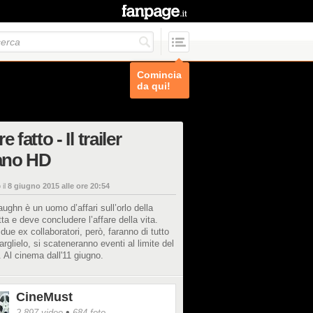
Comincia
da qui!
e fatto - Il trailer
iano HD
 il
8 giugno 2015 alle ore 20:54
ughn è un uomo d’affari sull’orlo della
ta e deve concludere l’affare della vita.
ue ex collaboratori, però, faranno di tutto
iarglielo, si scateneranno eventi al limite del
. Al cinema dall'11 giugno.
CineMust
•
2.897 video
684 foto