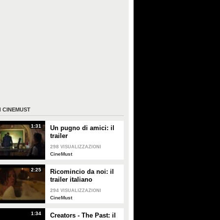
I
CINEMUST
1:31
Un pugno di amici: il
trailer
298
VISUALIZZAZIONI
CineMust
2:25
Ricomincio da noi: il
trailer italiano
294
VISUALIZZAZIONI
CineMust
1:34
Creators - The Past: il