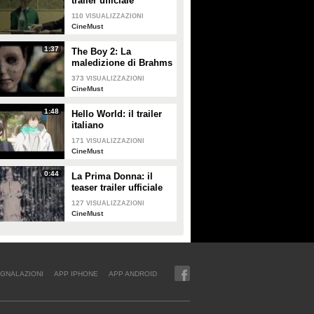
trailer ufficiale
110
VISUALIZZAZIONI
CineMust
1:37
The Boy 2: La
maledizione di Brahms
- il trailer italiano
373
VISUALIZZAZIONI
CineMust
1:48
Hello World: il trailer
italiano
171
VISUALIZZAZIONI
CineMust
0:44
La Prima Donna: il
teaser trailer ufficiale
127
VISUALIZZAZIONI
CineMust
GNALAZIONI
APP IPHONE
APP ANDROID