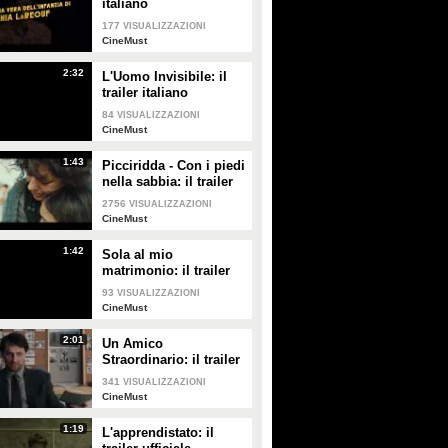
italiano
177
VISUALIZZAZIONI
CineMust
2:32
L'Uomo Invisibile: il
trailer italiano
84
VISUALIZZAZIONI
CineMust
1:43
Picciridda - Con i piedi
nella sabbia: il trailer
italiano
2756
VISUALIZZAZIONI
CineMust
1:42
Sola al mio
matrimonio: il trailer
italiano
93
VISUALIZZAZIONI
CineMust
2:01
Un Amico
Straordinario: il trailer
italiano
341
VISUALIZZAZIONI
CineMust
1:19
L'apprendistato: il