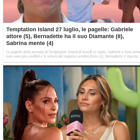
Temptation Island 27 luglio, le pagelle: Gabriele
attore (5), Bernadette ha il suo Diamante (8),
Sabrina mente (4)
Le pagelle della puntata di Temptation Island di lunedì 27 luglio: Gabriele e Sara orma
non sono più credibili e la lettera del ragazzo sembra finta (5), Bernadette è riuscita 
avere il suo Diamante (8) e Sabrina ha negato il bacio con Lory, tradendo di fatto sia
Giovanni che se stessa in un solo momento (4).