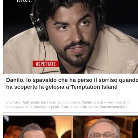
Danilo, lo spavaldo che ha perso il sorriso quand
ha scoperto la gelosia a Temptation Island
Dopo aver fatto patire tutte le pene a Francesca, Danilo vede il primo video della
compagna che lo stravolge e perde il suo proverbiale sorriso. Una metamorfosi
improvvisa che, a suo modo, è simbolo del programma.