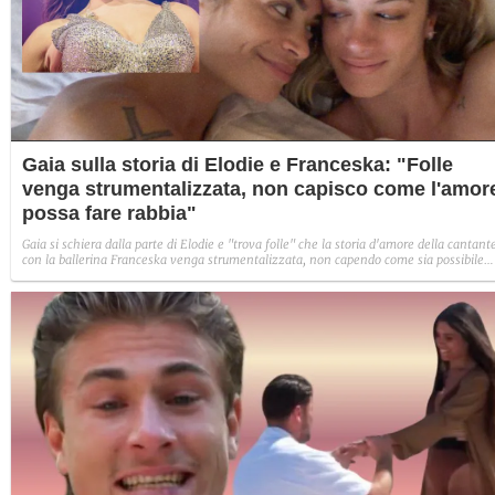
Gaia sulla storia di Elodie e Franceska: "Folle
venga strumentalizzata, non capisco come l'amor
possa fare rabbia"
Gaia si schiera dalla parte di Elodie e "trova folle" che la storia d'amore della cantant
con la ballerina Franceska venga strumentalizzata, non capendo come sia possibile
indignarsi davanti all'amore.