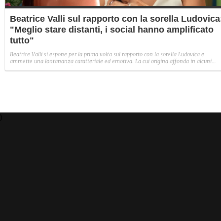
Beatrice Valli sul rapporto con la sorella Ludovica
"Meglio stare distanti, i social hanno amplificato
tutto"
Beatrice Valli si espone per la prima volta sul rapporto con la sorella Ludovica e
ammette una lontananza caratteriale ed emotiva. La cui origina affonda in alcuni
traumi familiari irrisolti: "Quando mia madre era in depressione, io e Eleonora
aiutavamo. Non perché non volesse farlo, ma perché era più piccola e aveva un vissu
diverso".
)