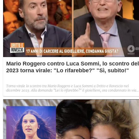
Mario Roggero contro Luca Sommi, lo scontro del
2023 torna virale: "Lo rifarebbe?" "Sì, subito!"
Torna virale lo scontro tra Mario Roggero e Luca Sommi a Dritto e Rovescio nel
dicembre 2023. Alla domanda "Lei lo rifarebbe?" il gioielliere, ora condannato in via
definitiva, rispose: "Sì, subito".