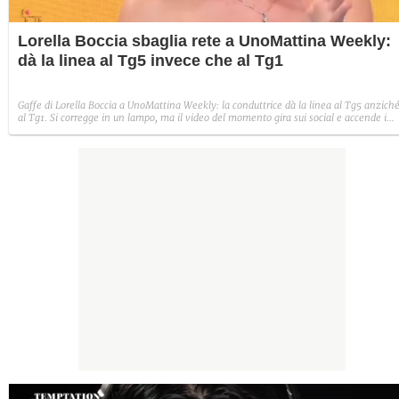
Lorella Boccia sbaglia rete a UnoMattina Weekly:
dà la linea al Tg5 invece che al Tg1
Gaffe di Lorella Boccia a UnoMattina Weekly: la conduttrice dà la linea al Tg5 anzich
al Tg1. Si corregge in un lampo, ma il video del momento gira sui social e accende i
commenti sulla rete.