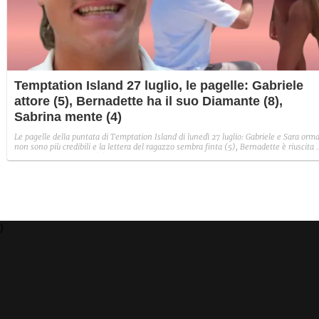
Temptation Island 27 luglio, le pagelle: Gabriele
attore (5), Bernadette ha il suo Diamante (8),
Sabrina mente (4)
Le pagelle della puntata di Temptation Island di lunedì 27 luglio: Gabriele e Sara orma
non sono più credibili e la lettera del ragazzo sembra finta (5), Bernadette è riuscita 
avere il suo Diamante (8) e Sabrina ha negato il bacio con Lory, tradendo di fatto sia
Giovanni che se stessa in un solo momento (4).
)