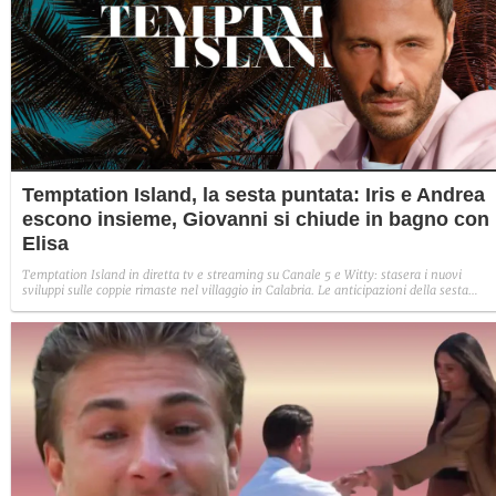
Temptation Island, la sesta puntata: Iris e Andrea
escono insieme, Giovanni si chiude in bagno con
Elisa
Temptation Island in diretta tv e streaming su Canale 5 e Witty: stasera i nuovi
sviluppi sulle coppie rimaste nel villaggio in Calabria. Le anticipazioni della sesta
puntata: Iris torna con Andrea ed escono insieme, Diamante vuole sposare Bernadett
Sabrina rifiuta il falò con Giovanni e si avvicina a Lory.