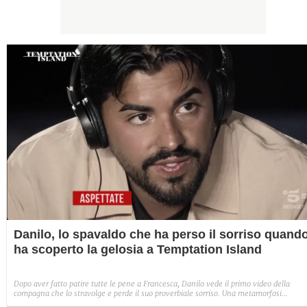
Danilo, lo spavaldo che ha perso il sorriso quand
ha scoperto la gelosia a Temptation Island
Dopo aver fatto patire tutte le pene a Francesca, Danilo vede il primo video della
compagna che lo stravolge e perde il suo proverbiale sorriso. Una metamorfosi
improvvisa che, a suo modo, è simbolo del programma.