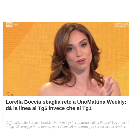
Lorella Boccia sbaglia rete a UnoMattina Weekly:
dà la linea al Tg5 invece che al Tg1
Gaffe di Lorella Boccia a UnoMattina Weekly: la conduttrice dà la linea al Tg5 anzich
al Tg1. Si corregge in un lampo, ma il video del momento gira sui social e accende i