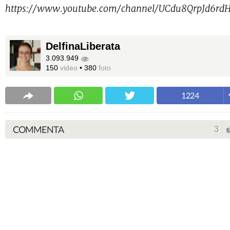
https://www.youtube.com/channel/UCdu8QrpJd6rd
DelfinaLiberata
3.093.949
150
video
•
380
foto
1224
COMMENTA
3