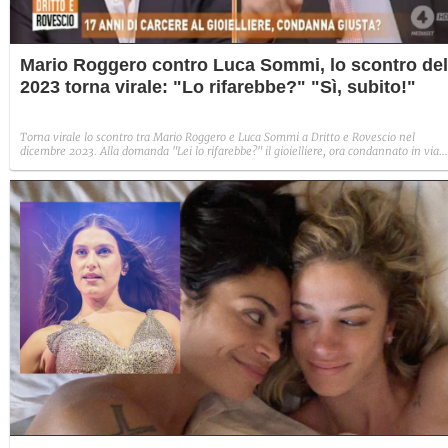
Mario Roggero contro Luca Sommi, lo scontro del
2023 torna virale: "Lo rifarebbe?" "Sì, subito!"
Torna virale lo scontro tra Mario Roggero e Luca Sommi a Dritto e Rovescio nel
dicembre 2023. Alla domanda "Lei lo rifarebbe?" il gioielliere, ora condannato in via
definitiva, rispose: "Sì, subito".