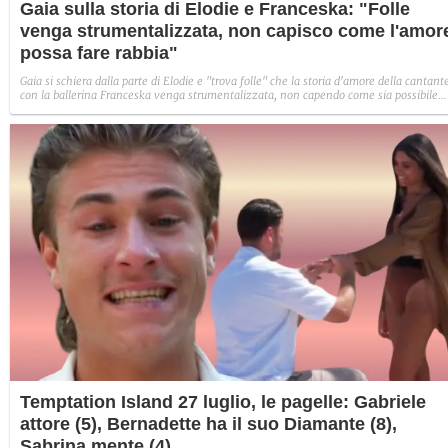
Gaia sulla storia di Elodie e Franceska: "Folle
venga strumentalizzata, non capisco come l'amor
possa fare rabbia"
Gaia si schiera dalla parte di Elodie e "trova folle" che la storia d'amore della cantant
con la ballerina Franceska venga strumentalizzata, non capendo come sia possibile
indignarsi davanti all'amore.
Temptation Island 27 luglio, le pagelle: Gabriele
attore (5), Bernadette ha il suo Diamante (8),
Sabrina mente (4)