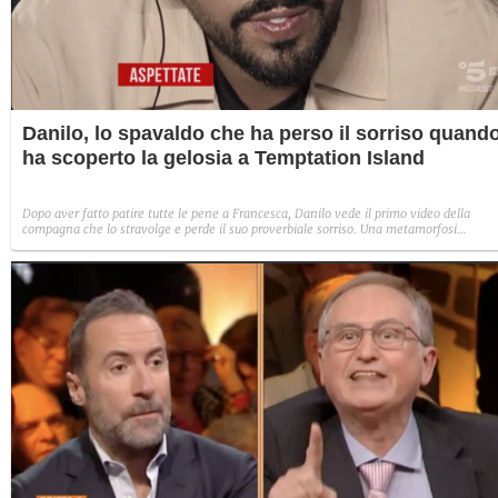
Danilo, lo spavaldo che ha perso il sorriso quand
ha scoperto la gelosia a Temptation Island
Dopo aver fatto patire tutte le pene a Francesca, Danilo vede il primo video della
compagna che lo stravolge e perde il suo proverbiale sorriso. Una metamorfosi
improvvisa che, a suo modo, è simbolo del programma.