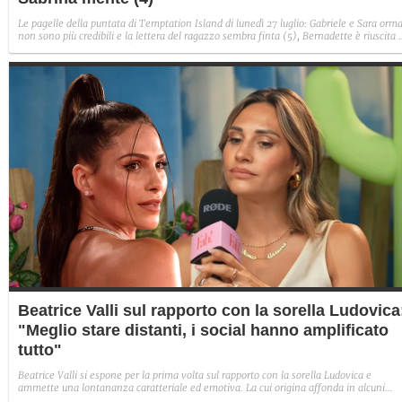
Le pagelle della puntata di Temptation Island di lunedì 27 luglio: Gabriele e Sara orma
non sono più credibili e la lettera del ragazzo sembra finta (5), Bernadette è riuscita 
avere il suo Diamante (8) e Sabrina ha negato il bacio con Lory, tradendo di fatto sia
Giovanni che se stessa in un solo momento (4).
Beatrice Valli sul rapporto con la sorella Ludovica
"Meglio stare distanti, i social hanno amplificato
tutto"
Beatrice Valli si espone per la prima volta sul rapporto con la sorella Ludovica e
ammette una lontananza caratteriale ed emotiva. La cui origina affonda in alcuni
traumi familiari irrisolti: "Quando mia madre era in depressione, io e Eleonora