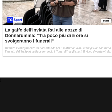
La gaffe dell'inviata Rai alle nozze di
Donnarumma: "Tra poco più di 5 ore si
svolgeranno i funerali"
Durante il collegamento da Locorotondo per il matrimonio di Gianluigi Donnarumma,
l'inviata del Tg Sport su Rai2 annuncia i "funerali" degli sposi. Il video diventa virale.
)