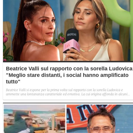
Beatrice Valli sul rapporto con la sorella Ludovica
"Meglio stare distanti, i social hanno amplificato
tutto"
Beatrice Valli si espone per la prima volta sul rapporto con la sorella Ludovica e
ammette una lontananza caratteriale ed emotiva. La cui origina affonda in alcuni
traumi familiari irrisolti: "Quando mia madre era in depressione, io e Eleonora
aiutavamo. Non perché non volesse farlo, ma perché era più piccola e aveva un vissu
diverso".