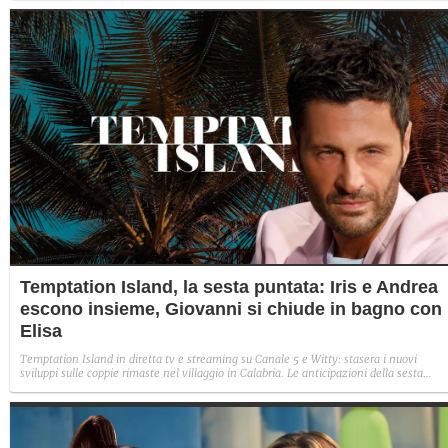
Temptation Island, la sesta puntata: Iris e Andrea
escono insieme, Giovanni si chiude in bagno con
Elisa
Temptation Island in diretta tv e streaming su Canale 5 e Witty: stasera i nuovi
sviluppi sulle coppie rimaste nel villaggio in Calabria. Le anticipazioni della sesta
puntata: Iris torna con Andrea ed escono insieme, Diamante vuole sposare Bernadett
Sabrina rifiuta il falò con Giovanni e si avvicina a Lory.