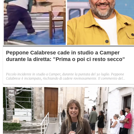
Peppone Calabrese cade in studio a Camper
durante la diretta: "Prima o poi ci resto secco"
Piccolo incidente in studio a Camper, durante la puntata del 30 luglio. Peppone
Calabrese è inciampato, rischiando di cadere rovinosamente. Il commento del
conduttore a Fanpage.it: "Per fortuna, il mio rinomato atletismo ha evitato il peggio".