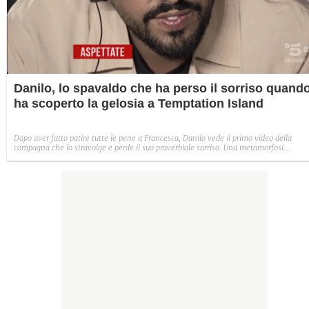
Danilo, lo spavaldo che ha perso il sorriso quand
ha scoperto la gelosia a Temptation Island
Dopo aver fatto patire tutte le pene a Francesca, Danilo vede il primo video della
compagna che lo stravolge e perde il suo proverbiale sorriso. Una metamorfosi
improvvisa che, a suo modo, è simbolo del programma.