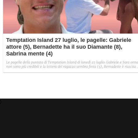
Temptation Island 27 luglio, le pagelle: Gabriele
attore (5), Bernadette ha il suo Diamante (8),
Sabrina mente (4)
Le pagelle della puntata di Temptation Island di lunedì 27 luglio: Gabriele e Sara orma
non sono più credibili e la lettera del ragazzo sembra finta (5), Bernadette è riuscita 
avere il suo Diamante (8) e Sabrina ha negato il bacio con Lory, tradendo di fatto sia
Giovanni che se stessa in un solo momento (4).
)