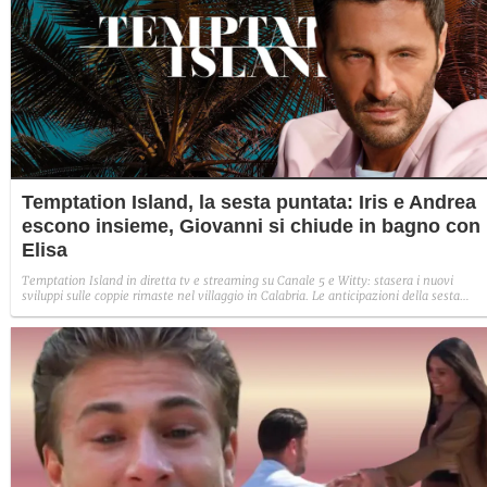
Temptation Island, la sesta puntata: Iris e Andrea
escono insieme, Giovanni si chiude in bagno con
Elisa
Temptation Island in diretta tv e streaming su Canale 5 e Witty: stasera i nuovi
sviluppi sulle coppie rimaste nel villaggio in Calabria. Le anticipazioni della sesta
puntata: Iris torna con Andrea ed escono insieme, Diamante vuole sposare Bernadett
Sabrina rifiuta il falò con Giovanni e si avvicina a Lory.