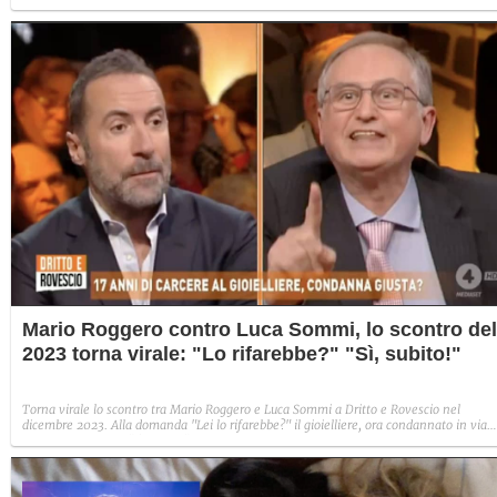
improvvisa che, a suo modo, è simbolo del programma.
Mario Roggero contro Luca Sommi, lo scontro del
2023 torna virale: "Lo rifarebbe?" "Sì, subito!"
Torna virale lo scontro tra Mario Roggero e Luca Sommi a Dritto e Rovescio nel
dicembre 2023. Alla domanda "Lei lo rifarebbe?" il gioielliere, ora condannato in via
definitiva, rispose: "Sì, subito".