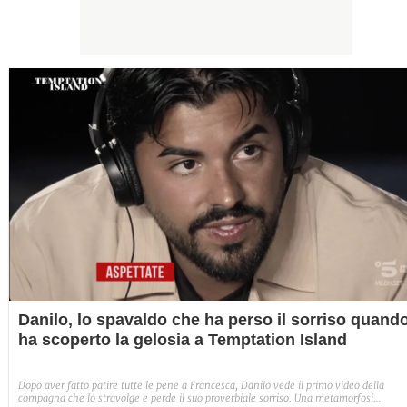
Danilo, lo spavaldo che ha perso il sorriso quand
ha scoperto la gelosia a Temptation Island
Dopo aver fatto patire tutte le pene a Francesca, Danilo vede il primo video della
compagna che lo stravolge e perde il suo proverbiale sorriso. Una metamorfosi