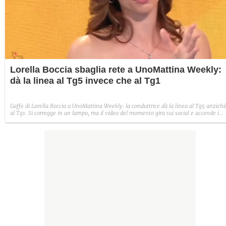
Lorella Boccia sbaglia rete a UnoMattina Weekly:
dà la linea al Tg5 invece che al Tg1
Gaffe di Lorella Boccia a UnoMattina Weekly: la conduttrice dà la linea al Tg5 anzich
al Tg1. Si corregge in un lampo, ma il video del momento gira sui social e accende i
commenti sulla rete.