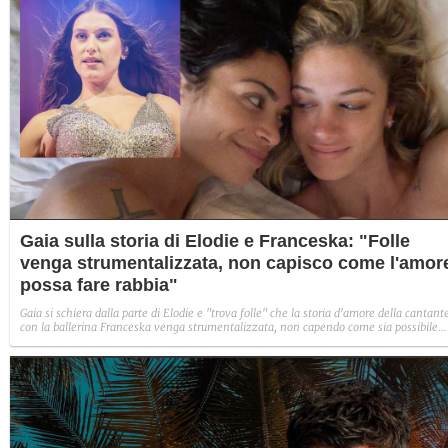
Gaia sulla storia di Elodie e Franceska: "Folle
venga strumentalizzata, non capisco come l'amor
possa fare rabbia"
Gaia si schiera dalla parte di Elodie e "trova folle" che la storia d'amore della cantant
con la ballerina Franceska venga strumentalizzata, non capendo come sia possibile
indignarsi davanti all'amore.