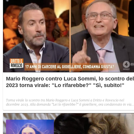
Mario Roggero contro Luca Sommi, lo scontro del
2023 torna virale: "Lo rifarebbe?" "Sì, subito!"
Torna virale lo scontro tra Mario Roggero e Luca Sommi a Dritto e Rovescio nel
dicembre 2023. Alla domanda "Lei lo rifarebbe?" il gioielliere, ora condannato in via
definitiva, rispose: "Sì, subito".