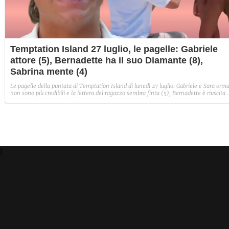
Temptation Island 27 luglio, le pagelle: Gabriele
attore (5), Bernadette ha il suo Diamante (8),
Sabrina mente (4)
Le pagelle della puntata di Temptation Island di lunedì 27 luglio: Gabriele e Sara orma
non sono più credibili e la lettera del ragazzo sembra finta (5), Bernadette è riuscita 
avere il suo Diamante (8) e Sabrina ha negato il bacio con Lory, tradendo di fatto sia
Giovanni che se stessa in un solo momento (4).
)