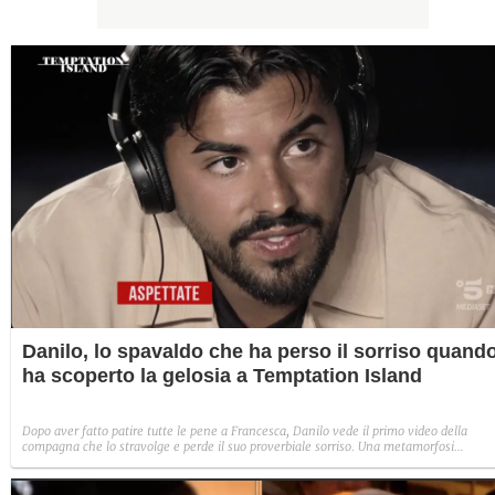
Danilo, lo spavaldo che ha perso il sorriso quand
ha scoperto la gelosia a Temptation Island
Dopo aver fatto patire tutte le pene a Francesca, Danilo vede il primo video della
compagna che lo stravolge e perde il suo proverbiale sorriso. Una metamorfosi
improvvisa che, a suo modo, è simbolo del programma.