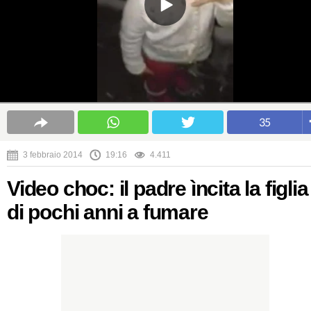
35
3 febbraio 2014
19:16
4.411
Video choc: il padre ìncita la figlia
di pochi anni a fumare