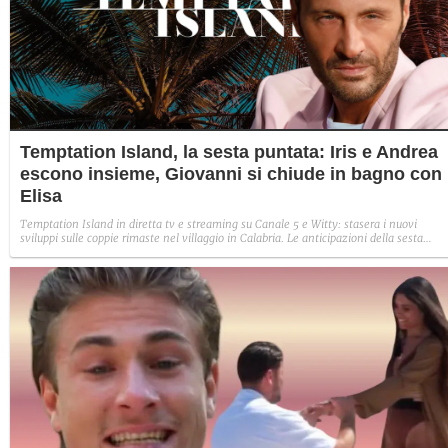
Temptation Island, la sesta puntata: Iris e Andrea
escono insieme, Giovanni si chiude in bagno con
Elisa
Temptation Island in diretta tv e streaming su Canale 5 e Witty: stasera i nuovi
sviluppi sulle coppie rimaste nel villaggio in Calabria. Le anticipazioni della sesta
puntata: Iris torna con Andrea ed escono insieme, Diamante vuole sposare Bernadett
Sabrina rifiuta il falò con Giovanni e si avvicina a Lory.