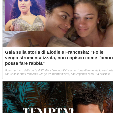
Gaia sulla storia di Elodie e Franceska: "Folle
venga strumentalizzata, non capisco come l'amor
possa fare rabbia"
Gaia si schiera dalla parte di Elodie e "trova folle" che la storia d'amore della cantant
con la ballerina Franceska venga strumentalizzata, non capendo come sia possibile
indignarsi davanti all'amore.