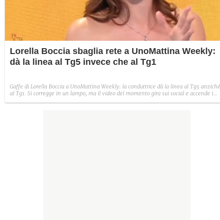
Lorella Boccia sbaglia rete a UnoMattina Weekly:
dà la linea al Tg5 invece che al Tg1
Gaffe di Lorella Boccia a UnoMattina Weekly: la conduttrice dà la linea al Tg5 anzich
al Tg1. Si corregge in un lampo, ma il video del momento gira sui social e accende i
commenti sulla rete.