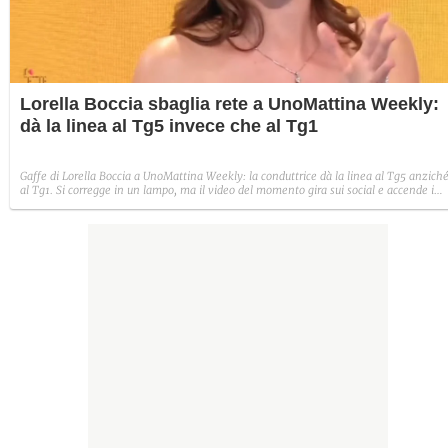
Lorella Boccia sbaglia rete a UnoMattina Weekly:
dà la linea al Tg5 invece che al Tg1
Gaffe di Lorella Boccia a UnoMattina Weekly: la conduttrice dà la linea al Tg5 anzich
al Tg1. Si corregge in un lampo, ma il video del momento gira sui social e accende i
commenti sulla rete.