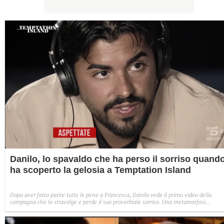
Danilo, lo spavaldo che ha perso il sorriso quand
ha scoperto la gelosia a Temptation Island
Dopo aver fatto patire tutte le pene a Francesca, Danilo vede il primo video della
compagna che lo stravolge e perde il suo proverbiale sorriso. Una metamorfosi
improvvisa che, a suo modo, è simbolo del programma.