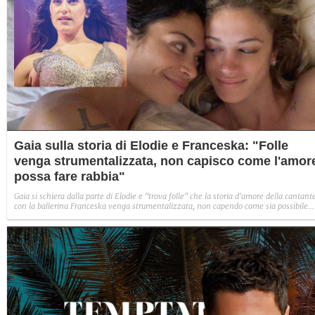
Gaia sulla storia di Elodie e Franceska: "Folle
venga strumentalizzata, non capisco come l'amor
possa fare rabbia"
Gaia si schiera dalla parte di Elodie e "trova folle" che la storia d'amore della cantant
con la ballerina Franceska venga strumentalizzata, non capendo come sia possibile
indignarsi davanti all'amore.