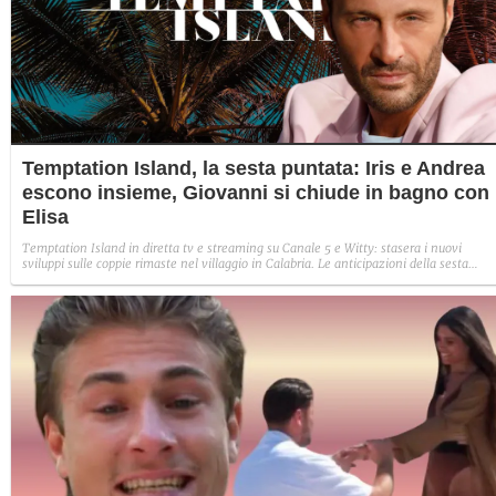
Temptation Island, la sesta puntata: Iris e Andrea
escono insieme, Giovanni si chiude in bagno con
Elisa
Temptation Island in diretta tv e streaming su Canale 5 e Witty: stasera i nuovi
sviluppi sulle coppie rimaste nel villaggio in Calabria. Le anticipazioni della sesta
puntata: Iris torna con Andrea ed escono insieme, Diamante vuole sposare Bernadett
Sabrina rifiuta il falò con Giovanni e si avvicina a Lory.