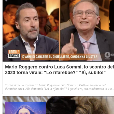
Mario Roggero contro Luca Sommi, lo scontro del
2023 torna virale: "Lo rifarebbe?" "Sì, subito!"
Torna virale lo scontro tra Mario Roggero e Luca Sommi a Dritto e Rovescio nel
dicembre 2023. Alla domanda "Lei lo rifarebbe?" il gioielliere, ora condannato in via
definitiva, rispose: "Sì, subito".