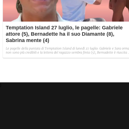
Temptation Island 27 luglio, le pagelle: Gabriele
attore (5), Bernadette ha il suo Diamante (8),
Sabrina mente (4)
Le pagelle della puntata di Temptation Island di lunedì 27 luglio: Gabriele e Sara orma
non sono più credibili e la lettera del ragazzo sembra finta (5), Bernadette è riuscita 
avere il suo Diamante (8) e Sabrina ha negato il bacio con Lory, tradendo di fatto sia
Giovanni che se stessa in un solo momento (4).
)