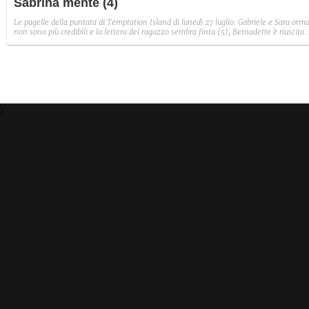
Sabrina mente (4)
Le pagelle della puntata di Temptation Island di lunedì 27 luglio: Gabriele e Sara orma
non sono più credibili e la lettera del ragazzo sembra finta (5), Bernadette è riuscita 
avere il suo Diamante (8) e Sabrina ha negato il bacio con Lory, tradendo di fatto sia
Giovanni che se stessa in un solo momento (4).
)