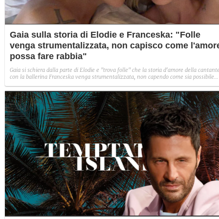
Gaia sulla storia di Elodie e Franceska: "Folle
venga strumentalizzata, non capisco come l'amor
possa fare rabbia"
Gaia si schiera dalla parte di Elodie e "trova folle" che la storia d'amore della cantant
con la ballerina Franceska venga strumentalizzata, non capendo come sia possibile
indignarsi davanti all'amore.