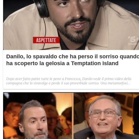
Danilo, lo spavaldo che ha perso il sorriso quand
ha scoperto la gelosia a Temptation Island
Dopo aver fatto patire tutte le pene a Francesca, Danilo vede il primo video della
compagna che lo stravolge e perde il suo proverbiale sorriso. Una metamorfosi
improvvisa che, a suo modo, è simbolo del programma.