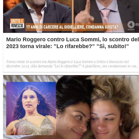
Mario Roggero contro Luca Sommi, lo scontro del
2023 torna virale: "Lo rifarebbe?" "Sì, subito!"
Torna virale lo scontro tra Mario Roggero e Luca Sommi a Dritto e Rovescio nel
dicembre 2023. Alla domanda "Lei lo rifarebbe?" il gioielliere, ora condannato in via
definitiva, rispose: "Sì, subito".