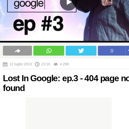
0
12 luglio 2013
23:16
4.299
Lost In Google: ep.3 - 404 page n
found