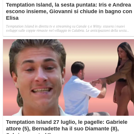
Temptation Island, la sesta puntata: Iris e Andrea
escono insieme, Giovanni si chiude in bagno con
Elisa
Temptation Island in diretta tv e streaming su Canale 5 e Witty: stasera i nuovi
sviluppi sulle coppie rimaste nel villaggio in Calabria. Le anticipazioni della sesta
puntata: Iris torna con Andrea ed escono insieme, Diamante vuole sposare Bernadett
Sabrina rifiuta il falò con Giovanni e si avvicina a Lory.
Temptation Island 27 luglio, le pagelle: Gabriele
attore (5), Bernadette ha il suo Diamante (8),