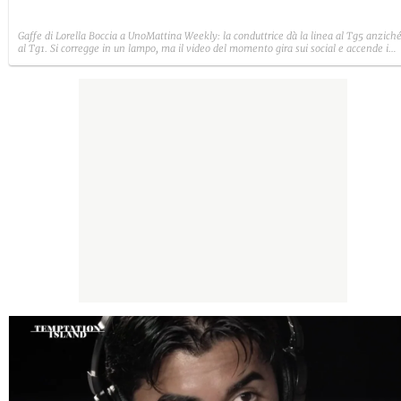
Gaffe di Lorella Boccia a UnoMattina Weekly: la conduttrice dà la linea al Tg5 anzich
al Tg1. Si corregge in un lampo, ma il video del momento gira sui social e accende i
commenti sulla rete.