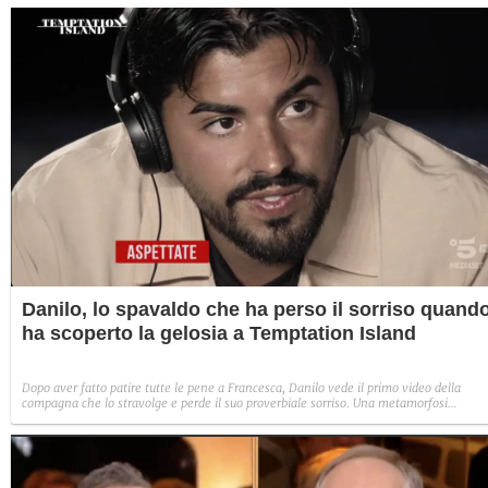
Danilo, lo spavaldo che ha perso il sorriso quand
ha scoperto la gelosia a Temptation Island
Dopo aver fatto patire tutte le pene a Francesca, Danilo vede il primo video della
compagna che lo stravolge e perde il suo proverbiale sorriso. Una metamorfosi
improvvisa che, a suo modo, è simbolo del programma.