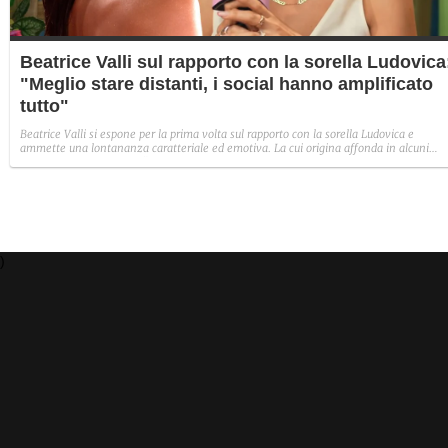
Beatrice Valli sul rapporto con la sorella Ludovica
"Meglio stare distanti, i social hanno amplificato
tutto"
Beatrice Valli si espone per la prima volta sul rapporto con la sorella Ludovica e
ammette una lontananza caratteriale ed emotiva. La cui origina affonda in alcuni
traumi familiari irrisolti: "Quando mia madre era in depressione, io e Eleonora
aiutavamo. Non perché non volesse farlo, ma perché era più piccola e aveva un vissu
diverso".
)