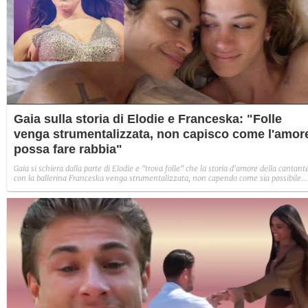
Gaia sulla storia di Elodie e Franceska: "Folle
venga strumentalizzata, non capisco come l'amor
possa fare rabbia"
Gaia si schiera dalla parte di Elodie e "trova folle" che la storia d'amore della cantant
con la ballerina Franceska venga strumentalizzata, non capendo come sia possibile
indignarsi davanti all'amore.