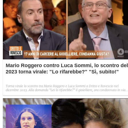
Mario Roggero contro Luca Sommi, lo scontro del
2023 torna virale: "Lo rifarebbe?" "Sì, subito!"
Torna virale lo scontro tra Mario Roggero e Luca Sommi a Dritto e Rovescio nel
dicembre 2023. Alla domanda "Lei lo rifarebbe?" il gioielliere, ora condannato in via
definitiva, rispose: "Sì, subito".