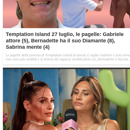
Temptation Island 27 luglio, le pagelle: Gabriele
attore (5), Bernadette ha il suo Diamante (8),
Sabrina mente (4)
Le pagelle della puntata di Temptation Island di lunedì 27 luglio: Gabriele e Sara orma
non sono più credibili e la lettera del ragazzo sembra finta (5), Bernadette è riuscita 
avere il suo Diamante (8) e Sabrina ha negato il bacio con Lory, tradendo di fatto sia
Giovanni che se stessa in un solo momento (4).