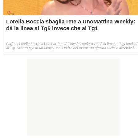
Lorella Boccia sbaglia rete a UnoMattina Weekly:
dà la linea al Tg5 invece che al Tg1
Gaffe di Lorella Boccia a UnoMattina Weekly: la conduttrice dà la linea al Tg5 anzich
al Tg1. Si corregge in un lampo, ma il video del momento gira sui social e accende i
commenti sulla rete.