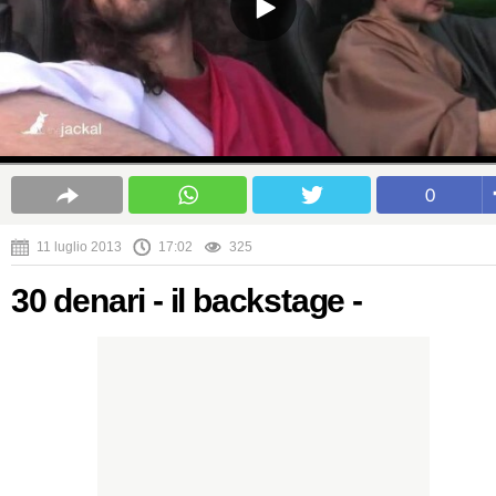
0
11 luglio 2013
17:02
325
30 denari - il backstage -