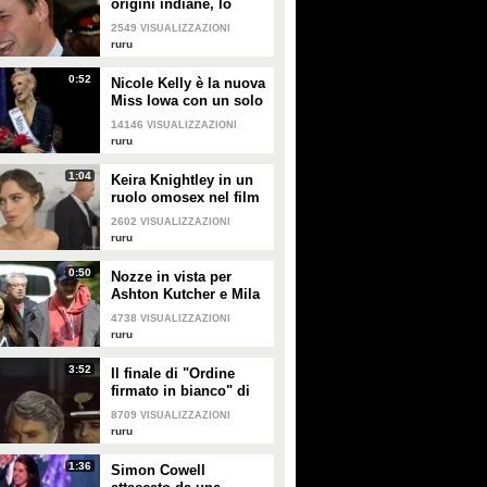
origini indiane, lo
rivela il suo Dna
2549
VISUALIZZAZIONI
ruru
0:52
Nicole Kelly è la nuova
Miss Iowa con un solo
braccio
14146
VISUALIZZAZIONI
ruru
1:04
Keira Knightley in un
ruolo omosex nel film
"Laggies"
2602
VISUALIZZAZIONI
ruru
0:50
Nozze in vista per
Ashton Kutcher e Mila
Kunis
4738
VISUALIZZAZIONI
ruru
3:52
Il finale di "Ordine
firmato in bianco" di
Gianni Manera
8709
VISUALIZZAZIONI
ruru
1:36
Simon Cowell