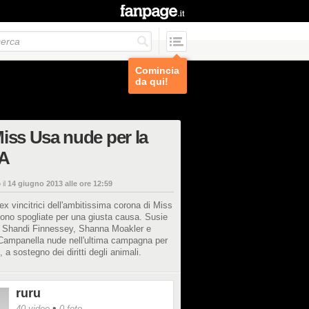
Comincia
da qui!
iss Usa nude per la
A
 il
14 giugno 2013 alle ore 12:59
ex vincitrici dell'ambitissima corona di Miss
ono spogliate per una giusta causa. Susie
o, Shandi Finnessey, Shanna Moakler e
Campanella nude nell'ultima campagna per
 a sostegno dei diritti degli animali.
ruru
•
40 video
0 foto