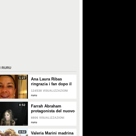
I
RURU
1:27
Ana Laura Ribas
ringrazia i fan dopo il
malore in tv
124538
VISUALIZZAZIONI
ruru
0:52
Farrah Abraham
protagonista del nuovo
numero di Metropolis
8806
VISUALIZZAZIONI
Night
ruru
0:52
Valeria Marini madrina