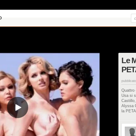
O
Le M
PET
pubblicato
Quattro 
Usa si s
Castill
Alyssa 
la PETA,