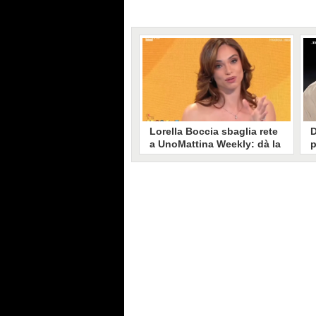
Lorella Boccia sbaglia rete
D
a UnoMattina Weekly: dà la
p
linea al Tg5 invece che al
s
Tg1
T
Gaffe di Lorella Boccia a
D
UnoMattina Weekly: la conduttrice
p
dà la linea al Tg5 anziché al Tg1.
p
Si corregge in un lampo, ma il
l
video del momento gira sui social
p
e accende i commenti sulla rete.
m
s
p