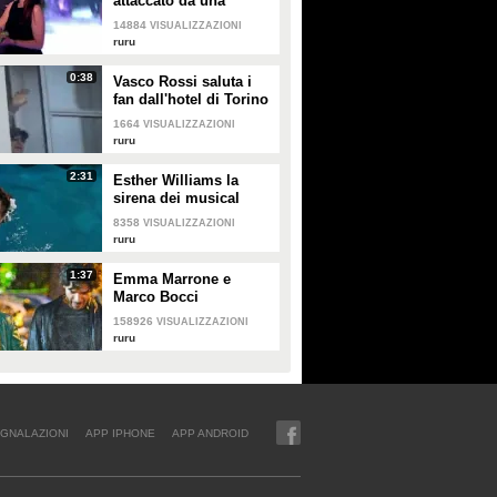
attaccato da una
lanciatrice di uova
14884
VISUALIZZAZIONI
ruru
0:38
Vasco Rossi saluta i
fan dall'hotel di Torino
1664
VISUALIZZAZIONI
ruru
2:31
Esther Williams la
sirena dei musical
acquatici
8358
VISUALIZZAZIONI
ruru
1:37
Emma Marrone e
Marco Bocci
innamorati e felici
158926
VISUALIZZAZIONI
ruru
GNALAZIONI
APP IPHONE
APP ANDROID