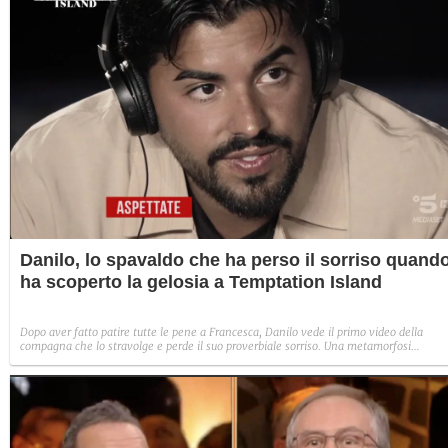
Danilo, lo spavaldo che ha perso il sorriso quand
ha scoperto la gelosia a Temptation Island
Dopo aver fatto patire tutte le pene a Francesca, Danilo vede il primo video della
compagna che lo stravolge e perde il suo proverbiale sorriso. Una metamorfosi
improvvisa che, a suo modo, è simbolo del programma.