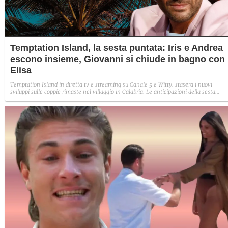
Temptation Island, la sesta puntata: Iris e Andrea
escono insieme, Giovanni si chiude in bagno con
Elisa
Temptation Island in diretta tv e streaming su Canale 5 e Witty: stasera i nuovi
sviluppi sulle coppie rimaste nel villaggio in Calabria. Le anticipazioni della sesta
puntata: Iris torna con Andrea ed escono insieme, Diamante vuole sposare Bernadett
Sabrina rifiuta il falò con Giovanni e si avvicina a Lory.