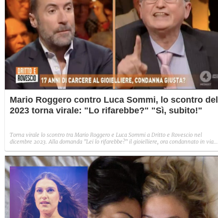
Mario Roggero contro Luca Sommi, lo scontro del
2023 torna virale: "Lo rifarebbe?" "Sì, subito!"
Torna virale lo scontro tra Mario Roggero e Luca Sommi a Dritto e Rovescio nel
dicembre 2023. Alla domanda "Lei lo rifarebbe?" il gioielliere, ora condannato in via
definitiva, rispose: "Sì, subito".