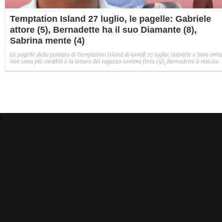
Temptation Island 27 luglio, le pagelle: Gabriele
attore (5), Bernadette ha il suo Diamante (8),
Sabrina mente (4)
Le pagelle della puntata di Temptation Island di lunedì 27 luglio: Gabriele e Sara orma
non sono più credibili e la lettera del ragazzo sembra finta (5), Bernadette è riuscita 
avere il suo Diamante (8) e Sabrina ha negato il bacio con Lory, tradendo di fatto sia
Giovanni che se stessa in un solo momento (4).
)