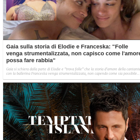
Gaia sulla storia di Elodie e Franceska: "Folle
venga strumentalizzata, non capisco come l'amor
possa fare rabbia"
Gaia si schiera dalla parte di Elodie e "trova folle" che la storia d'amore della cantant
con la ballerina Franceska venga strumentalizzata, non capendo come sia possibile
indignarsi davanti all'amore.