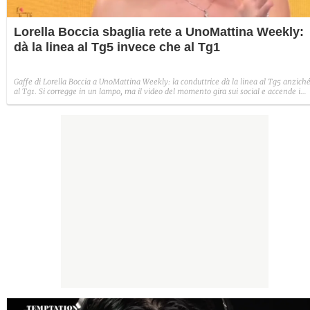
Lorella Boccia sbaglia rete a UnoMattina Weekly:
dà la linea al Tg5 invece che al Tg1
Gaffe di Lorella Boccia a UnoMattina Weekly: la conduttrice dà la linea al Tg5 anzich
al Tg1. Si corregge in un lampo, ma il video del momento gira sui social e accende i
commenti sulla rete.