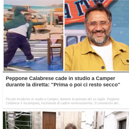
diverso".
Peppone Calabrese cade in studio a Camper
durante la diretta: "Prima o poi ci resto secco"
Piccolo incidente in studio a Camper, durante la puntata del 30 luglio. Peppone
Calabrese è inciampato, rischiando di cadere rovinosamente. Il commento del
conduttore a Fanpage.it: "Per fortuna, il mio rinomato atletismo ha evitato il peggio".