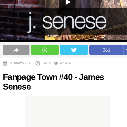
361
20 marzo 2013
16:14
47.674
Fanpage Town #40 - James
Senese