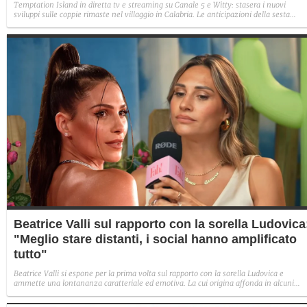
Temptation Island in diretta tv e streaming su Canale 5 e Witty: stasera i nuovi
sviluppi sulle coppie rimaste nel villaggio in Calabria. Le anticipazioni della sesta
puntata: Iris torna con Andrea ed escono insieme, Diamante vuole sposare Bernadett
Sabrina rifiuta il falò con Giovanni e si avvicina a Lory.
Beatrice Valli sul rapporto con la sorella Ludovica
"Meglio stare distanti, i social hanno amplificato
tutto"
Beatrice Valli si espone per la prima volta sul rapporto con la sorella Ludovica e
ammette una lontananza caratteriale ed emotiva. La cui origina affonda in alcuni
traumi familiari irrisolti: "Quando mia madre era in depressione, io e Eleonora
aiutavamo. Non perché non volesse farlo, ma perché era più piccola e aveva un vissu