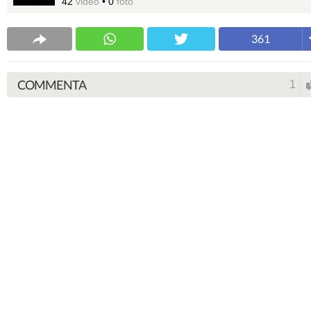
42
video
•
0
foto
361
COMMENTA
1