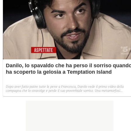
Danilo, lo spavaldo che ha perso il sorriso quand
ha scoperto la gelosia a Temptation Island
Dopo aver fatto patire tutte le pene a Francesca, Danilo vede il primo video della
compagna che lo stravolge e perde il suo proverbiale sorriso. Una metamorfosi
improvvisa che, a suo modo, è simbolo del programma.