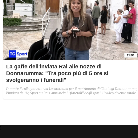
La gaffe dell'inviata Rai alle nozze di
Donnarumma: "Tra poco più di 5 ore si
svolgeranno i funerali"
Durante il collegamento da Locorotondo per il matrimonio di Gianluigi Donnarumma,
l'inviata del Tg Sport su Rai2 annuncia i "funerali" degli sposi. Il video diventa virale.
)