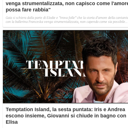
venga strumentalizzata, non capisco come l'amor
possa fare rabbia"
Gaia si schiera dalla parte di Elodie e "trova folle" che la storia d'amore della cantant
con la ballerina Franceska venga strumentalizzata, non capendo come sia possibile
indignarsi davanti all'amore.
Temptation Island, la sesta puntata: Iris e Andrea
escono insieme, Giovanni si chiude in bagno con
Elisa